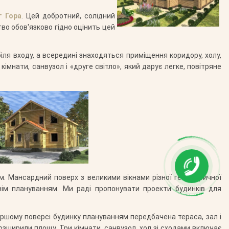
т Гора
. Цей добротний, солідний
во обов'язково гідно оцінить цей
іля входу, а всередині знаходяться приміщення коридору, холу,
кімнати, санвузол і «друге світло», який дарує легке, повітряне
. Мансардний поверх з великими вікнами різної геометричної
ім плануванням. Ми раді пропонувати проекти будинків для
першому поверсі будинку плануванням передбачена тераса, зал і
розширили площу. Три кімнати, санвузол, хол зі сходами включає