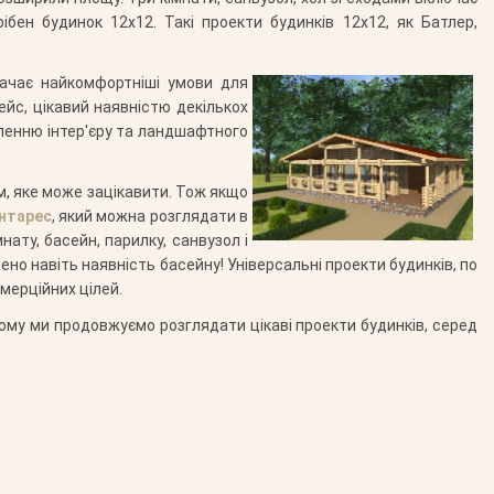
бен будинок 12х12. Такі проекти будинків 12х12, як Батлер,
бачає найкомфортніші умови для
ейс, цікавий наявністю декількох
мленню інтер'єру та ландшафтного
м, яке може зацікавити. Тож якщо
Антарес
, який можна розглядати в
нату, басейн, парилку, санвузол і
о навіть наявність басейну! Універсальні проекти будинків, по
омерційних цілей.
му ми продовжуємо розглядати цікаві проекти будинків, серед