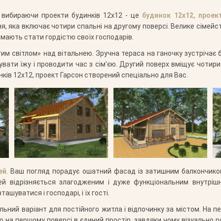
, вибираючи проекти будинків 12х12 - це
будинок 12х12, проек
 яка включає чотири спальні на другому поверсі. Велике сімейст
 мають стати гордістю своїх господарів.
им світлом» над вітальнею. Зручна тераса на ганочку зустрічає б
тувати їжу і проводити час з сім'єю. Другий поверх вміщує чотири 
нків 12х12, проект Гарсон створений спеціально для Вас.
ей
. Ваш погляд порадує ошатний фасад із затишним балкончиком
й відрізняється злагодженим і дуже функціональним внутрішн
уватися і господарі, і їх гості.
льний варіант для постійного житла і відпочинку за містом. На 
ню на першому поверсі в єдиний простір, завдяки чому візуально 