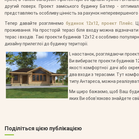
другий поверх. Проект заміського будинку Батлер - оптимал
представляють особливу цінність за рахунок неперевершеного к
Тепер давайте розглянемо
будинок 12х12, проект Плейс
. 
проживання. На просторій терасі біля входу можна відзначати 
терас і входів. Такі проекти будинків 12х12 є особливо попул
дизайну прилеглої до будинку території.
І, наостанок, розглядаючи проек
Ви вибираєте проекти будинків 
якості комфортної дачі або окрем
два входи з терасами. Тут комфо
типу Антареса, можна реалізувати
Ми щиро бажаємо, щоб Ваш будин
яких Ви обов'язково знайдете св
Поділіться цією публікацією