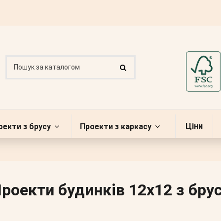
Ціни
оекти з брусу
Проекти з каркасу
роекти будинків 12х12 з бру