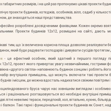
абаритних розмірів, і на цей раз пропонуємо цікаві проекти будин
ічує проекти будинків, котеджів, особняків, вілл, садиб у кількос
оном, де знаходяться наші представництва.
рофесійно розроблені досвідченими фахівцями. Кожен окремо взяти
альними. Проекти будинків 12х12, розміщені на сайті, дають м
, цікаві тим, що їх величезна корисна площа дозволяє реалізувати
инок, який буде радувати господарів і дивувати сусідів протягом д
он
- це ефектний особняк, який здатний з першого погляду пі
к 12х12, проект якого привертає увагу незвичайними, гострими ф
ікна «другого світла» наповнюють будинок сонцем і роблять його щ
й набір внутрішніх приміщень, що можуть включати такі проекти
х буднів і місцем, де можна вдосталь надихатися свіжим повітрям 
оциліндрованого бруса чарує нас зовнішнім виглядом і особли
ься і раціонально розташовуються всі необхідні внутрішні примі
і літні невеликі тераси, передпокій, хол, вітальню, кухню, більярд
л і балкон. Такі гарні і функціональні проекти будинків як Сонет, н