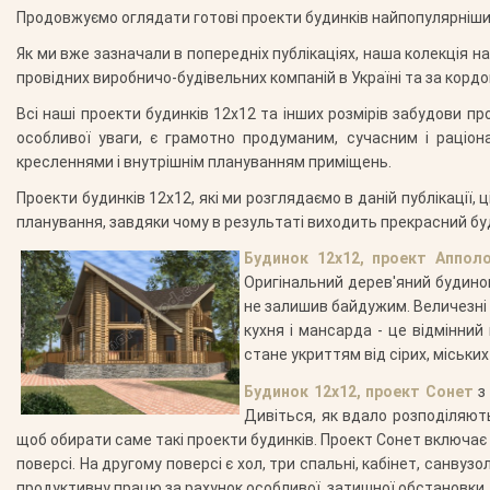
Продовжуємо оглядати готові проекти будинків найпопулярніших г
Як ми вже зазначали в попередніх публікаціях, наша колекція нал
провідних виробничо-будівельних компаній в Україні та за корд
Всі наші проекти будинків 12х12 та інших розмірів забудови п
особливої уваги, є грамотно продуманим, сучасним і раціон
кресленнями і внутрішнім плануванням приміщень.
Проекти будинків 12х12, які ми розглядаємо в даній публікації
планування, завдяки чому в результаті виходить прекрасний буд
Будинок 12х12, проект Аппол
Оригінальний дерев'яний будино
не залишив байдужим. Величезні в
кухня і мансарда - це відмінни
стане укриттям від сірих, міськи
Будинок 12х12, проект Сонет
з 
Дивіться, як вдало розподіляют
щоб обирати саме такі проекти будинків. Проект Сонет включає дв
поверсі. На другому поверсі є хол, три спальні, кабінет, санвузо
продуктивну працю за рахунок особливої, затишної обстановки.