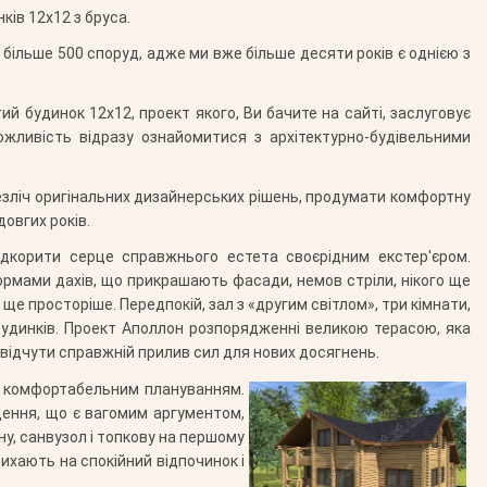
ків 12х12 з бруса.
ті більше 500 споруд, адже ми вже більше десяти років є однією з
й будинок 12х12, проект якого, Ви бачите на сайті, заслуговує
ожливість відразу ознайомитися з архітектурно-будівельними
 безліч оригінальних дизайнерських рішень, продумати комфортну
овгих років.
дкорити серце справжнього естета своєрідним екстер'єром.
ормами дахів, що прикрашають фасади, немов стріли, нікого ще
е просторіше. Передпокій, зал з «другим світлом», три кімнати,
 будинків. Проект Аполлон розпорядженні великою терасою, яка
і відчути справжній прилив сил для нових досягнень.
во комфортабельним плануванням.
щення, що є вагомим аргументом,
ну, санвузол і топкову на першому
адихають на спокійний відпочинок і