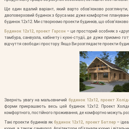
Ще один вдалий варіант, який варто обов'язково розглянути
двоповерховий будинок з бруса має дуже комфортне планування,
будинок 12х12. Ми створюємо проекти будинків, що обов’язково
Будинок 12х12, проект Гарсон
– це просторий особняк з «друг
тамбура, санвузла, кабінету і кухні-студії, де дуже приємно го
відчуття свободи і простору. Якщо Ви розглядаєте проекти буди
Зверніть увагу на мальовничий
будинок 12х12, проект Холід
форми прикрашають весь цей будинок 12х12. Проект Холіде
комфортного, постійного проживання, де комфортно можуть розташ
Такі проекти будинків як
будинок 12х12, проект Батлер
– ідеа
кухня, а також санвузол. Архітектори об'єднали кухню і віталь