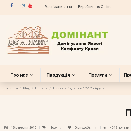
Часті запитання
Виробництво Online
Про нас
Продукція
Послуги
Пр
Головна
Blog
Новини
Проекти будинків 12х12 з бруса
П
18 вересня 2015
Новини
0
вподобання
4348 покази