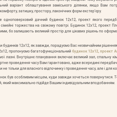
ьний варіант облаштування заміського ділянки, якщо Вам потрі
омфорту, затишку, простору, лаконічних форм екстер'єру.
Це одноповерховий дачний будинок 12х12, проект якого перед
сімейні торжества на свіжому повітрі. Будинок 12х12, проект Пл
ярними, бо залишають великий простір для цікавих рішень по офор
ти будинків 12х12, як завжди, порадуємо Вас незвичайним рішення
12х12, пропонуємо багатофункціональний
будинок 12х12, проект 
ої лазні. Внутрішнє планування включає великий зал, спальну кім
ртне проведення часу Вам гарантовано, адже всередині передбачен
 не тільки для власного відпочинку і проведення часу, але і для к
ок був особливим місцем, куди завжди хочеться повернутися. То
ій, який максимально підійде Вашим індивідуальним вподобанням.