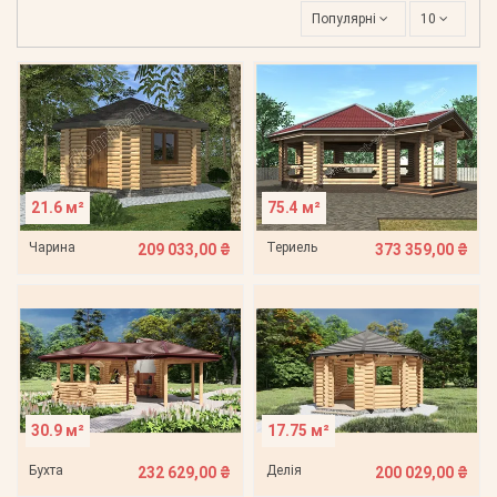
Популярні
10
21.6 м²
75.4 м²
Чарина
Териель
209 033,00 ₴
373 359,00 ₴
30.9 м²
17.75 м²
Бухта
Делія
232 629,00 ₴
200 029,00 ₴