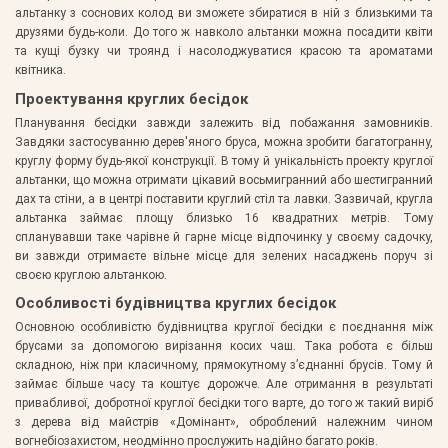
альтанку з соснових колод ви зможете збиратися в ній з близькими та
друзями будь-коли. До того ж навколо альтанки можна посадити квіти
та кущі бузку чи троянд і насолоджуватися красою та ароматами
квітника.
Проектування круглих бесідок
Планування бесідки завжди залежить від побажання замовників.
Завдяки застосуванню дерев'яного бруса, можна зробити багатогранну,
круглу форму будь-якої конструкції. В тому й унікальність проекту круглої
альтанки, що можна отримати цікавий восьмигранний або шестигранний
дах та стіни, а в центрі поставити круглий стіл та лавки. Зазвичай, кругла
альтанка займає площу близько 16 квадратних метрів. Тому
спланувавши таке чарівне й гарне місце відпочинку у своєму садочку,
ви завжди отримаєте вільне місце для зелених насаджень поруч зі
своєю круглою альтанкою.
Особливості будівництва круглих бесідок
Основною особливістю будівництва круглої бесідки є поєднання між
брусами за допомогою вирізання косих чаш. Така робота є більш
складною, ніж при класичному, прямокутному з’єднанні брусів. Тому й
займає більше часу та коштує дорожче. Але отримання в результаті
привабливої, добротної круглої бесідки того варте, до того ж такий виріб
з дерева від майстрів «Домінант», оброблений належним чином
вогнебіозахистом, неодмінно прослужить надійно багато років.