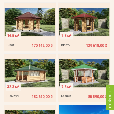
16.5 м²
7.8 м²
Віват
Віват2
170 142,00 ₴
129 618,00 ₴
32.3 м²
7.8 м²
ФІЛЬТР
Шампурі
Беанна
182 640,00 ₴
85 590,00 ₴