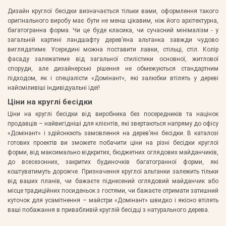
Дизайн круглої бесідки визначається тільки вами, оформлення такого
оригінального виробу має бути не менш цікавим, ніж його архітектурна,
багатогранна форма. Чи це буде класика, чи сучасний мінімалізм - у
загальній картині ландшафту дерев’яна альтанка завжди чудово
виглядатиме. Усередині можна поставити лавки, стільці, стіл. Колір
фасаду залежатиме від загальної стилістики основної, житлової
споруди, але дизайнерські рішення не обмежуються стандартним
підходом, як і спеціалісти «Домінант», які залюбки втілять у дереві
найсміливіші індивідуальні ідеї!
Ціни на круглі бесідки
Ціни на круглі бесідки від виробника без посередників та націнок
продавців – найвигідніші для клієнтів, які звертаються напряму до офісу
«Домінант» і здійснюють замовлення на дерев’яні бесідки. В каталозі
готових проектів ви зможете побачити ціни на різні бесідки круглої
форми, від максимально відкритих, бюджетних оглядових майданчиків,
до всесезонних, закритих будиночків багатогранної форми, які
коштуватимуть дорожче. Призначення круглої альтанки залежить тільки
від ваших планів, чи бажаєте піднесений оглядовий майданчик або
місце традиційних посиденьок з гостями, чи бажаєте отримати затишний
куточок для усамітнення – майстри «Домінант» швидко і якісно втілять
ваші побажання в привабливій круглій бесідці з натурального дерева.