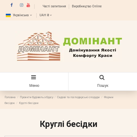
Часті запитання
Виробництво Online
Українська
UAH ₴
Меню
Пошук
Головна
Проекти будівель з брусу
Садові та господарські споруди
Форми
бесідок
Круглі бесідки
Круглі бесідки