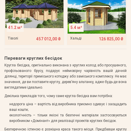
41.2 м²
5.4 м²
Тіволі
Хальді
457 012,00 ₴
126 825,00 ₴
Переваги круглих бесідок
Кругла бесідка, оригінально виконана з круглих колод або просушеного,
профільованого брусу, подарує неймовірну чарівність вашій дачній
ділянці, території приміського котеджу або заміського комплексу. Не має
значення, де ви поставите круглу, дерев’яну альтанку, адже будь-де вона
виглядатиме ідеально.
Декілька прикладів того, чому саме кругла бесідка вам потрібна:
недорога ціна – вартість від виробника приємно здивує і заощадить
ваші кошти;
екологічність – тільки якісні та безпечні матеріали застосовуються
виробником «Домінант» для реалізації проектів круглих бесідок.
Безперечною істиною є розкішна краса такого місця. Придбавши круглу