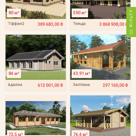
ФІЛЬТР
80 м²
590 м²
Тіффані2
Тельда
389 683,00 ₴
3 868 908,00 ₴
84 м²
43.91 м²
Адаліна
Застільна
612 001,00 ₴
297 160,00 ₴
72.5 м²
76.4 м²