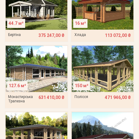
44.7 м²
16 м²
Бертіна
Хлада
375 247,00 ₴
113 072,00 ₴
127.6 м²
150 м²
Монастирська
Полісся
631 410,00 ₴
471 946,00 ₴
Трапезна