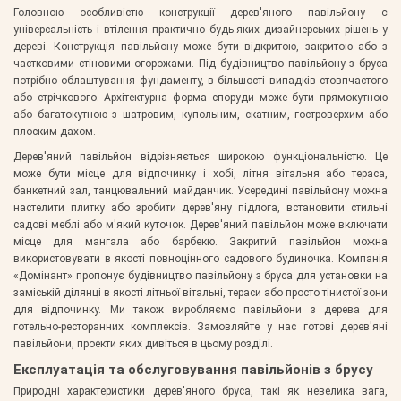
Головною особливістю конструкції дерев'яного павільйону є
універсальність і втілення практично будь-яких дизайнерських рішень у
дереві. Конструкція павільйону може бути відкритою, закритою або з
частковими стіновими огорожами. Під будівництво павільйону з бруса
потрібно облаштування фундаменту, в більшості випадків стовпчастого
або стрічкового. Архітектурна форма споруди може бути прямокутною
або багатокутною з шатровим, купольним, скатним, гостроверхим або
плоским дахом.
Дерев'яний павільйон відрізняється широкою функціональністю. Це
може бути місце для відпочинку і хобі, літня вітальня або тераса,
банкетний зал, танцювальний майданчик. Усередині павільйону можна
настелити плитку або зробити дерев'яну підлога, встановити стильні
садові меблі або м'який куточок. Дерев'яний павільйон може включати
місце для мангала або барбекю. Закритий павільйон можна
використовувати в якості повноцінного садового будиночка. Компанія
«Домінант» пропонує будівництво павільйону з бруса для установки на
заміській ділянці в якості літньої вітальні, тераси або просто тінистої зони
для відпочинку. Ми також виробляємо павільйони з дерева для
готельно-ресторанних комплексів. Замовляйте у нас готові дерев'яні
павільйони, проекти яких дивіться в цьому розділі.
Експлуатація та обслуговування павільйонів з брусу
Природні характеристики дерев'яного бруса, такі як невелика вага,