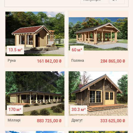
13.5 м²
60 м²
Руна
Поляна
161 842,00 ₴
284 865,00 ₴
170 м²
30.3 м²
Мілларі
Драгут
883 725,00 ₴
333 625,00 ₴