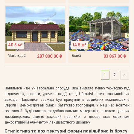
40.5 м²
14.5 м²
Матільда2
Бонбі
287 800,00 ₴
83 867,00 ₴
1
2
Павільйон - це універсальна споруда, яка виділяє певну територію під
відпочинок, розваги, урочисті події, танці і безлічі інших різноманітних
заходів. Павільйон завжди був присутній в садибних комплексах в
Європі і демонстрував смак і багатство господаря. У наш час новітніх
технологій будівництва, оздоблювальних матеріалів, а також цікавих
дизайнерських рішень, садовий павільйон з дерева став ефектним
декоративним елементом ландшафтного дизайну.
Стилістика та архітектурні форми павільйона із брусу