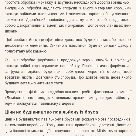
простота обробки і монтажу, відсутність необхідності дорогої зовнішньої і
внутрішньої обробки наділяють споруди з цього матеріалу хорошими
експлуатаційними властивостями і знижують вартість обслуговування
приміщень. Дерев'яний павільйон для саду сам по собі представляє
собою декоративний елемент, що прикрашає і доповнює ландшафтний
дизайн.
Щоб зробити його ще ефектніше достатньо буде кованих або скляних
декоративних елементів. Стильно в павільйоні буде виглядати декор з
поліуретану або каменю.
Фінішне обробне фарбування продовжує термін служби і покращує
експлуатаційні характеристики павільйону. Профілактично фарбувати і
шліфувати потрібно буде при необхідності через п'ять років, щоб
зберігати якість і довговічність споруди. Про довговічність дерев'яного
будинку детально читайте у статті.
Проведення фінішних оздоблювальних робіт фахівцями компанії
«Домінант», що володіють великим практичним досвідом, збільшує
термін експлуатації павільйону з дерева.
Ціни на будівництво павільйону із бруса
Ціни на будівництво павільйону з бруса ми формуємо без посередників,
як компанія-виробник. Тому наші ціни привабливі і доступні. Дивіться
ціни базової комплектації і планування на проектах. Мінімальна вартість