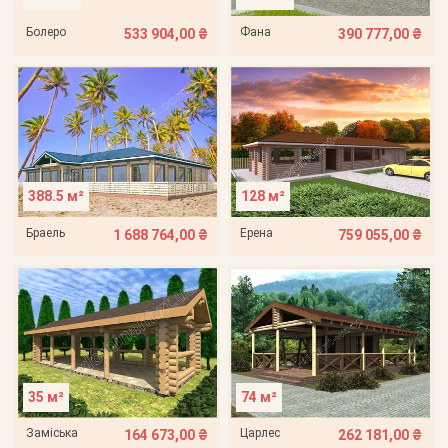
Болеро
Фана
533 904,00 ₴
390 777,00 ₴
388.5 м²
128 м²
Браель
Ерена
1 688 764,00 ₴
759 055,00 ₴
35 м²
74 м²
Заміська
Царлес
164 673,00 ₴
262 181,00 ₴