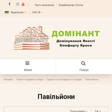
Часті запитання
Виробництво Online
Українська
UAH ₴
Меню
Пошук
Головна
Проекти будівель з брусу
Садові та господарські споруди
Павільйони
Павільйони
Популярні
24