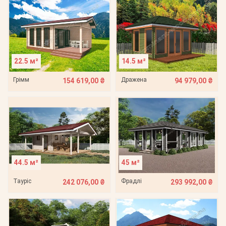
22.5 м²
14.5 м²
Грімм
Дражена
154 619,00 ₴
94 979,00 ₴
44.5 м²
45 м²
Тауріс
Фрадлі
242 076,00 ₴
293 992,00 ₴