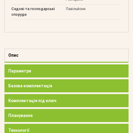
Садові та господарські
Павільйони
споруди
Опис
Параметри
Базова комплектація
Комплектація під ключ
Планування
Технології