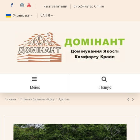
Часті запитання
Виробництво Online
Українська
UAH ₴
Меню
Пошук
Головна
Проекти будівель з брусу
Адаліна