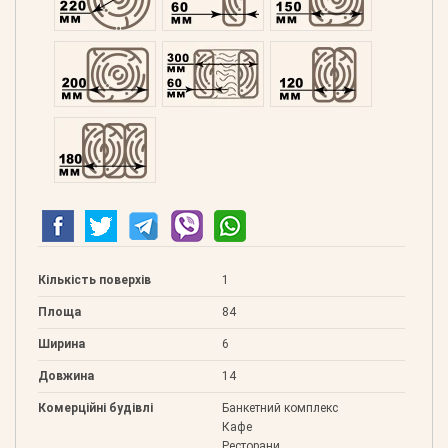
Профільований 200
Подвійний 300
Клеєний 120
Клеєний 180
Кількість поверхів
1
Площа
84
Ширина
6
Довжина
14
Комерційні будівлі
Банкетний комплекс
Кафе
Ресторани