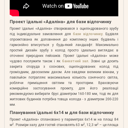
Проект їдальні «Адаліна» для бази відпочинку
Проект їдальні «Адаліна» створювався з оциліндрованого зрубу
під індивідуальне замовлення для
бази відпочинку
. Будівля
спроектована як доповнення до комплексу інших будівель і
гармонійно вписується у будь-який ландшафт. Максимально
простий дизайн зрубу з колод просто ідеально виглядає в
оточенні природних пейзажів. Проект їдальні «Адаліна» може
чудово послужити також і як
банкетний зал
. Зовні це досить
закрита споруда з соснових, оциліндрованих колод під
громіздким, двосхилим дахом. Але завдяки великим вікнам, у
павільйон потрапляє максимальна кількість сонячного світла,
роблячи приміщення світлим та просторим. Враховуючи
комерційне застосування проекту, для його реалізації
рекомендуємо вибирати брус діаметром 160-180 мм, тоді як для
житлових будинків потрібна товща колода - з діаметром 200-220
мм.
Планування їдальні 6х14 м для бази відпочинку
Проект «Адаліна» сплановано у параметрах 6х14 м на площі 84
2
2
2
м
. Розміри залу для гостей становлять 63 м
, 12,3 м
– це площа