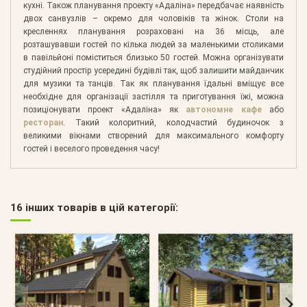
кухні. Також планування проекту «Адаліна» передбачає наявність
двох санвузлів – окремо для чоловіків та жінок. Столи на
кресленнях планування розраховані на 36 місць, але
розташувавши гостей по кілька людей за маленькими столиками
в павільйоні поміститься близько 50 гостей. Можна організувати
студійний простір усередині будівлі так, щоб залишити майданчик
для музики та танців. Так як планування їдальні вміщує все
необхідне для організації застілля та приготування їжі, можна
позиціонувати проект «Адаліна» як
автономне кафе
або
ресторан
. Такий колоритний, колодчастий будиночок з
великими вікнами створений для максимального комфорту
гостей і веселого проведення часу!
16 інших товарів в цій категорії: