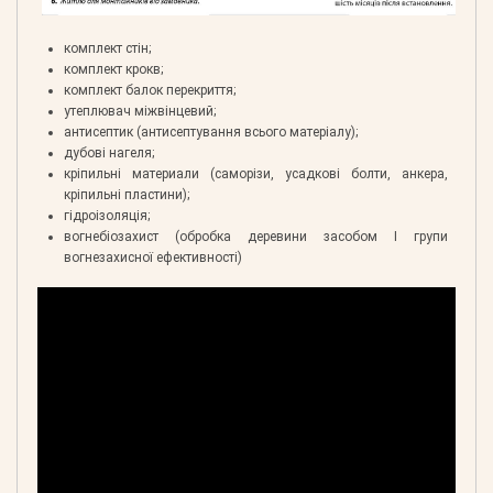
комплект стін;
комплект крокв;
комплект балок перекриття;
утеплювач міжвінцевий;
антисептик (антисептування всього матеріалу);
дубові нагеля;
кріпильні материали (саморізи, усадкові болти, анкера,
кріпильні пластини);
гідроізоляція;
вогнебіозахист (обробка деревини засобом І групи
вогнезахисної ефективності)