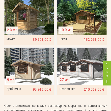
2.3 м²
10.9 м²
Мокко
Яжел
39 701,00 ₴
152 974,00 ₴
ФІЛЬТР
9 м²
27 м²
Дрібничка
Неваляшка
95 946,00 ₴
240 062,00 ₴
Кіоск відноситься до малих архітектурних форм, які є допоміжними
архітектурними спорудами з простими функціями і в комплексі