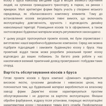
кіоску з бруса найбільш вигідним буде в місцях великого скупчення
людей, на зупинках громадського транспорту, в парках, на ринках і
ярмарках. Малі архітектурні форми беруть участь у створенні міського
середовища, як збалансованого комплексу елементів. Тому до
встановлення кіосків висуваються певні вимоги, що включають
експлуатаційну довговічність, зручність і відповідність дизайну
навколишньої території. Розміщення кіосків та їх оформлення, а також
застосовувані будівельні матеріали можуть регулюватися законодавчо.
У цьому розділі пропонуються проекти кіосків, які були спроектовані і
виготовлені нашої виробничо-будівельною компанією. Серед них можна
підібрати підходящий і замовити будівництво кіоску з бруса. Наш
проектний відділ також може розробити унікальний проект кіоску
відповідно до ваших побажань. За багато років роботи у нас
накопичився великий практичний досвід проектування і побудови таких
споруд.
Вартість обслуговування кіосків з бруса
Готові проекти кіосків з бруса компанії «Домінант» відрізняються
високою якістю, сучасним дизайном і невисокою ціною, яка
пояснюється тим, що будівельний матеріал виробляється на власному
заводі фірми. Дерев'яні кіоски характеризуються простим
обслуговуванням і не дорогою за вартістю експлуатацією. Фінішне
обробне фарбування, відразу після установки, покращує експлуатаційні
характеристики кіоску і продовжує термін його служби. Профілактичне