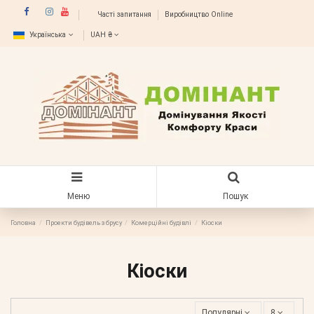
Часті запитання
Виробництво Online
Українська
UAH ₴
Меню
Пошук
Головна
Проекти будівель з брусу
Комерційні будівлі
Кіоски
Кіоски
Популярні
8