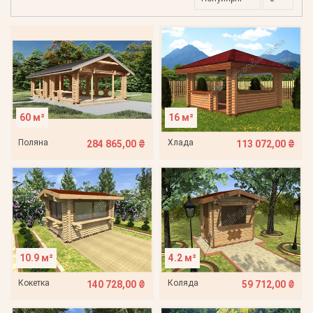
60 м²
16 м²
Поляна
Хлада
284 865,00 ₴
113 072,00 ₴
10.9 м²
4.2 м²
Кокетка
Коляда
140 728,00 ₴
59 712,00 ₴