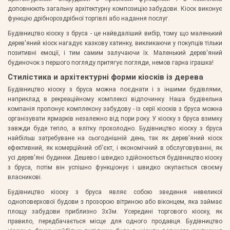
доповнюють загальну архітектурну композицію забудови. Кіоск виконує
функцію дрібнороздрібної торгівлі або надання послуг.
Будівництво кіоску з бруса - це найвдаліший вибір, тому що маленький
дерев'яний кіоск нагадує казкову хатинку, викликаючи у покупців тільки
позитивні емоції, і тим самим залучаючи їх. Маленький дерев'яний
будиночок з першого погляду притягує погляди, немов гарна іграшка!
Стилістика и архітектурні форми кіосків із дерева
Будівництво кіоску з бруса можна поєднати і з іншими будівлями,
наприклад в рекреаційному комплексі відпочинку. Наша будівельна
компанія пропонує комплексну забудову - із серії кіосків з бруса можна
організувати ярмарків незалежно від пори року. У кіоску з бруса взимку
завжди буде тепло, а влітку прохолодно. Будівництво кіоску з бруса
найбільш затребуване на сьогоднішній день, так як дерев'яний кіоск
ефективний, як комерційний об'єкт, і економічний в обслуговуванні, як
усі дерев'яні будинки. Дешево і швидко здійснюється будівництво кіоску
з бруса, потім він успішно функціонує і швидко окупається своєму
власникові.
Будівництво кіоску з бруса являє собою зведення невеликої
одноповерхової будови з прозорою вітриною або віконцем, яка займає
площу забудови приблизно 3х3м. Усередині торгового кіоску, як
правило, передбачається місце для одного продавця. Будівництво