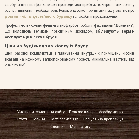
фарбування і шліфовка може проводитися приблизно через п'ять років у
разі виникнення необхідності. Рекомендуємо прочитати нашу статтю про
довговічність дерев'яного будинку
і способи її продовження.
Професійно виконані фінішні лакофарбові роботи фахівцями "Домінант",
що володіють великим практичним досвідом,
збільшують термін
експлуатації кіоску з бруса
!
Ціни на будівництво кіоску із брусу
Ціни базової комплектації і планування внутрішніх приміщень кіосків
вказані на кожному запропонованому проекті, мінімальна вартість від
2
2367 грн/м
.
Умови використання сайту
Положення про обробку даних
Статті
Новини
Часті запитання
Спеціальна пропозиція
Словник
Мапа сайту