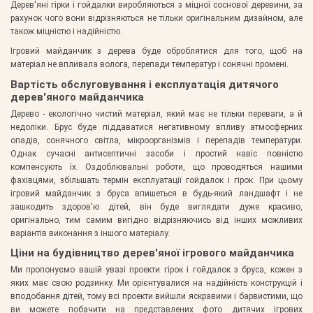
Дерев'яні гірки і гойдалки виробляються з міцної соснової деревини, за
рахунок чого вони відрізняються не тільки оригінальним дизайном, але
також міцністю і надійністю.
Ігровий майданчик з дерева буде оброблятися для того, щоб на
матеріал не впливала волога, перепади температур і сонячні промені.
Вартість обслуговування і експлуатація дитячого
дерев'яного майданчика
Дерево - екологічно чистий матеріал, який має не тільки переваги, а й
недоліки. Брус буде піддаватися негативному впливу атмосферних
опадів, сонячного світла, мікроорганізмів і перепадів температури.
Однак сучасні антисептичні засоби і простий навіс повністю
компенсують їх. Оздоблювальні роботи, що проводяться нашими
фахівцями, збільшать термін експлуатації гойдалок і гірок. При цьому
ігровий майданчик з бруса впишеться в будь-який ландшафт і не
зашкодить здоров'ю дітей, він буде виглядати дуже красиво,
оригінально, тим самим вигідно відрізняючись від інших можливих
варіантів виконання з іншого матеріалу.
Ціни на будівництво дерев'яної ігрового майданчика
Ми пропонуємо вашій увазі проекти гірок і гойдалок з бруса, кожен з
яких має свою родзинку. Ми орієнтувалися на надійність конструкцій і
вподобання дітей, тому всі проекти вийшли яскравими і барвистими, що
ви можете побачити на представлених фото дитячих ігрових