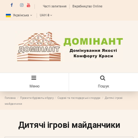
Часті запитання
Виробництво Online
Українська
UAH ₴
Меню
Пошук
Головна
Проекти будівель з брусу
Садові та господарські споруди
Дитячі ігрові
майданчики
Дитячі ігрові майданчики