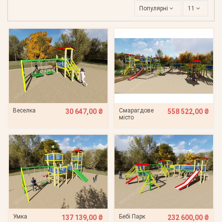
Популярні
11
Веселка
Смарагдове
30 647,00 ₴
558 522,00 ₴
місто
Умка
Бебі Парк
137 139,00 ₴
232 600,00 ₴