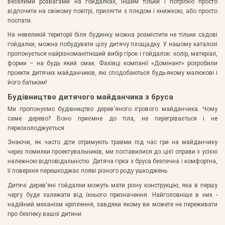
веселими розвагами на гойдалках, іншим тільки і потрібно просто
відпочити на свіжому повітрі, прилягти з пледом і книжкою, або просто
поспати.
На невеликій території біля будинку можна розмістити не тільки садові
гойдалки, можна побудувати цілу дитячу площадку. У нашому каталозі
пропонується найрізноманітніший вибір гірок і гойдалок: колір, матеріал,
форми – на будь який смак. Фахівці компанії «Домінант» розробили
проекти дитячих майданчиків, які сподобаються будь-якому малюкові і
його батькам!
Будівництво дитячого майданчика з бруса
Ми пропонуємо будівництво дерев'яного ігрового майданчика. Чому
саме дерево? Воно приємне до тіла, не перегрівається і не
переохолоджується.
Знаючи, як часто діти отримують травми під час гри на майданчику
через помилки проектувальників, ми поставилися до цієї справи з усією
належною відповідальністю. Дитяча гірка з бруса безпечна і комфортна,
її поверхня перешкоджає появі різного роду ушкоджень.
Дитячі дерев'яні гойдалки можуть мати різну конструкцію, яка в першу
чергу буде залежати від їхнього призначення. Найголовніше в них -
надійний механізм кріплення, завдяки якому ви можете не переживати
про безпеку вашої дитини.