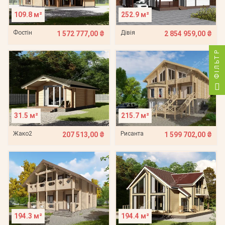
109.8 м²
252.9 м²
Фостін
Дівія
1 572 777,00 ₴
2 854 959,00 ₴
ФІЛЬТР
31.5 м²
215.7 м²
Жако2
Рисанта
207 513,00 ₴
1 599 702,00 ₴
194.3 м²
194.4 м²