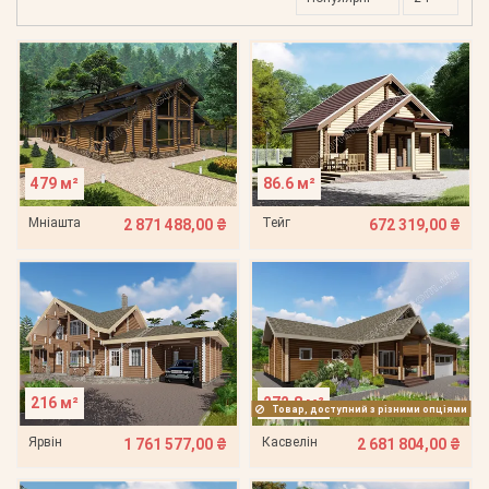
479 м²
86.6 м²
Мніашта
Тейг
2 871 488,00 ₴
672 319,00 ₴
216 м²
272.8 м²
Товар, доступний з різними опціями
Ярвін
Касвелін
1 761 577,00 ₴
2 681 804,00 ₴