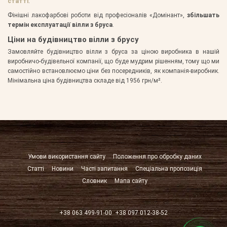
статті
.
Фінішні лакофарбові роботи від професіоналів «Домінант»,
збільшать
термін експлуатації вілли з бруса
.
Ціни на будівництво вілли з брусу
Замовляйте будівництво вілли з бруса за ціною виробника в нашій
виробничо-будівельної компанії, що буде мудрим рішенням, тому що ми
самостійно встановлюємо ціни без посередників, як компанія-виробник.
Мінімальна ціна будівництва складе від 1956 грн/м².
Умови використання сайту
Положення про обробку даних
Статті
Новини
Часті запитання
Спеціальна пропозиція
Словник
Мапа сайту
+38 063 499-91-00
+38 097 012-38-52