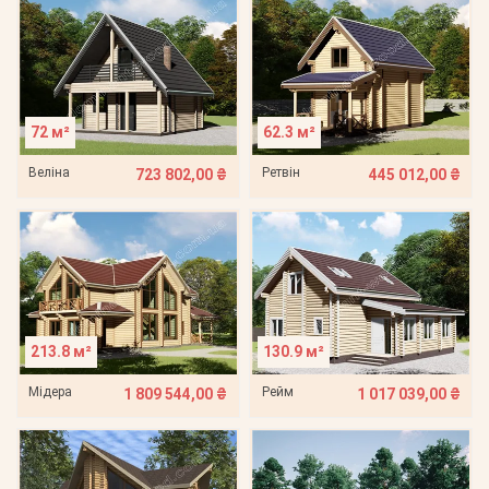
72 м²
62.3 м²
Веліна
Ретвін
723 802,00 ₴
445 012,00 ₴
213.8 м²
130.9 м²
Мідера
Рейм
1 809 544,00 ₴
1 017 039,00 ₴