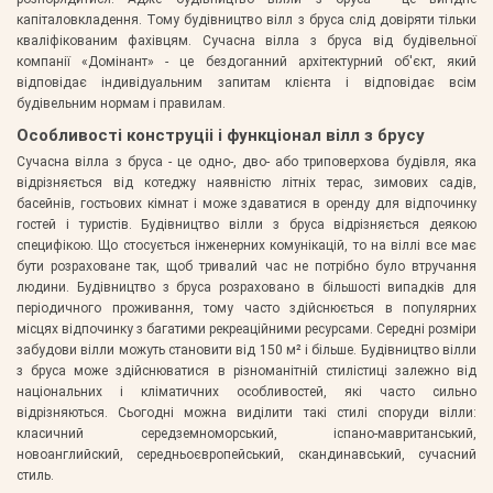
капіталовкладення. Тому будівництво вілл з бруса слід довіряти тільки
кваліфікованим фахівцям. Сучасна вілла з бруса від будівельної
компанії «Домінант» - це бездоганний архітектурний об'єкт, який
відповідає індивідуальним запитам клієнта і відповідає всім
будівельним нормам і правилам.
Особливості конструціі і функціонал вілл з брусу
Сучасна вілла з бруса - це одно-, дво- або триповерхова будівля, яка
відрізняється від котеджу наявністю літніх терас, зимових садів,
басейнів, гостьових кімнат і може здаватися в оренду для відпочинку
гостей і туристів. Будівництво вілли з бруса відрізняється деякою
специфікою. Що стосується інженерних комунікацій, то на віллі все має
бути розраховане так, щоб тривалий час не потрібно було втручання
людини. Будівництво з бруса розраховано в більшості випадків для
періодичного проживання, тому часто здійснюється в популярних
місцях відпочинку з багатими рекреаційними ресурсами. Середні розміри
забудови вілли можуть становити від 150 м² і більше. Будівництво вілли
з бруса може здійснюватися в різноманітній стилістиці залежно від
національних і кліматичних особливостей, які часто сильно
відрізняються. Сьогодні можна виділити такі стилі споруди вілли:
класичний середземноморський, іспано-мавританський,
новоанглийский, середньоєвропейський, скандинавський, сучасний
стиль.