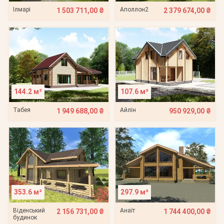
Ілмарі
Аполлон2
1 503 711,00 ₴
2 379 674,00 ₴
144.2 м²
107.6 м²
Табея
Айлін
1 949 688,00 ₴
950 929,00 ₴
353.6 м²
297.9 м²
Віденський
Анаїт
2 156 731,00 ₴
1 744 400,00 ₴
будинок