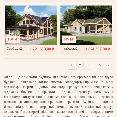
184 м²
119 м²
Свобода2
Ізабелла2
1 291 630,00 ₴
1 624 357,00 ₴
1
2
3
…
5
Вілла - це заміський будинок для сезонного проживання або група
будівель,що включає житлові споруди, господарські приміщення і малі
архітектурні форми. В даний час люди прагнуть жити і виїжджати у
відпустку ближче до природи, віддаючи перевагу постійному і
сезонному житлу з екологічних матеріалів, в основному з дерева з
озелененою, упорядкованою прилеглою територією. Будівництво вілли з
бруса свідчить про прекрасний смак і високий соціальний статус
власника, його широкі фінансові можливості і вміння розумно ними
розпорядитися. Адже будівництво вілли з бруса - це вигідне