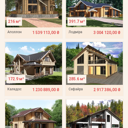
216 м²
391.7 м²
Аполлон
Лодміра
1 539 113,00 ₴
3 004 120,00 ₴
172.9 м²
285.6 м²
Каледос
Сефайра
1 230 889,00 ₴
2 917 386,00 ₴