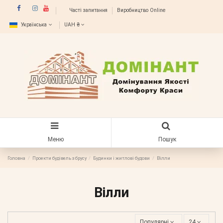
Часті запитання
Виробництво Online
Українська
UAH ₴
Меню
Пошук
Головна
Проекти будівель з брусу
Будинки і житлові будови
Вілли
Вілли
Популярні
24