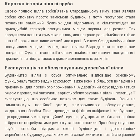
Коротка історія вілл зі зруба
Своєю появою вілла зобов'язана Стародавньому Риму, вона являла
собою спочатку просто заміський будинок, а потім поступово стала
позначати заміський будинок для відпочинку, а сільгоспугіддя на
присадибній території поступилися місцем паркам для розваг. Так
зародилося поняття «римська вілла», яка не грала роль сімейного гнізда
і на ній проживали лише деякий час в році. В епоху Середньовіччя вілли
поступилися місцем замкам, але в часи Відродження знову стали
популярні. Сучасні технології з часом поміняли стилістику, планування і
призначення вілл, а також сприяли зменшенню їх розмірів.
Експлуатація та обслуговування дерев'яної вілли
Будівництво вілли з бруса оптимально відповідає основному
функціоналу такого виду нерухомості, адже вони в більшості випадків не
призначені для постійного проживання. А дерев'яний брус відрізняється
рядом переваг, які знижують вартість обслуговування вілли і полегшує її
експлуатацію, що особливо важливо для таких будівель. Вони не
вимагатимуть постійної уваги, заморочливого обслуговування,
додаткової обробки. Після проведення фінішної шліфовки і фарбування,
що продовжить експлуатаційний термін зрубу, протягом п'яти років вілла
з бруса не потребуватиме ремонту та профілактики. Про обслуговування
зрубів, способи підтримки якості будівництва і довговічність
дерев'яного будинку детально можна ознайомитись в нашій спеціальній