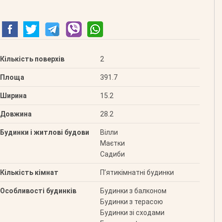
Кількість поверхів
2
Площа
391.7
Ширина
15.2
Довжина
28.2
Будинки і житлові будови
Вілли
Маєтки
Садиби
Кількість кімнат
П’ятикімнатні будинки
Особливості будинків
Будинки з балконом
Будинки з терасою
Будинки зі сходами