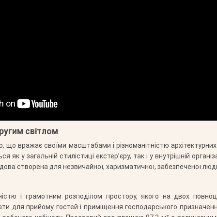
другим світлом
 що вражає своїми масштабами і різноманітністю архітектурних
ься як у загальній стилістиці екстер’єру, так і у внутрішній орга
будова створена для незвичайної, харизматичної, забезпеченої лю
ьністю і грамотним розподілом простору, якого на двох повн
ти для прийому гостей і приміщення господарського призначення: