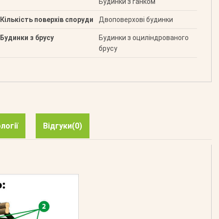
Будинки з ґанком
Кількість поверхів споруди
Двоповерхові будинки
Будинки з брусу
Будинки з оциліндрованого
брусу
логії
Відгуки
(0)