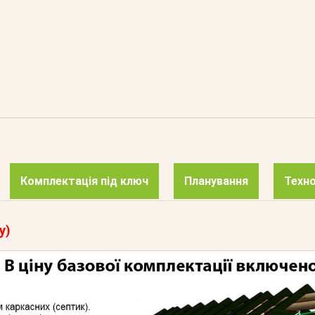
Комплектація під ключ
Планування
Техно
у)