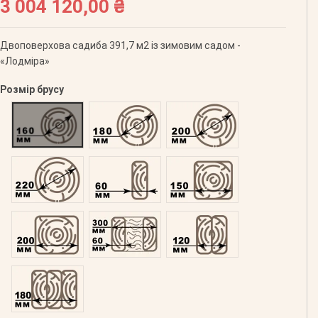
3 004 120,00 ₴
Двоповерхова садиба 391,7 м2 із зимовим садом -
«Лодміра»
Розмір брусу
Оциліндрований 160
Оциліндрований 180
Оциліндрований 200
Оциліндрований 220
Профільований 60
Профільований 150
Профільований 200
Подвійний 300
Клеєний 120
Клеєний 180