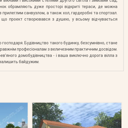
 вікнами і високими стелями другого світла і зимовий сад,
инок обрамляють дуже просторі відкриті тераси, де можна
з прилеглим санвузлом, а також хол, гардеробні та спортзал.
, що проект створювався з душею, у всьому відчувається
 господаря. Будівництво такого будинку, безсумнівно, стане
 справжнім професіоналам з величезним практичним досвідом.
ев’яного домобудівництва - і ваша виключно дорога вілла з
е залишить байдужим.