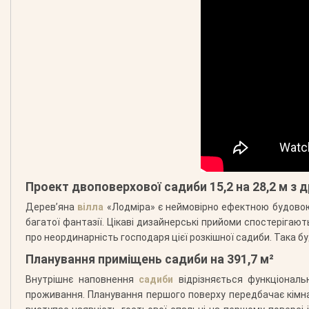
Проект двоповерхової садиби 15,2 на 28,2 м з 
Дерев’яна
вілла
«Лодміра» є неймовірно ефектною будовою,
багатої фантазії. Цікаві дизайнерські прийоми спостерігают
про неординарність господаря цієї розкішної садиби. Така 
Планування приміщень садиби на 391,7 м²
Внутрішнє наповнення
садиби
відрізняється функціонал
проживання. Планування першого поверху передбачає кімна