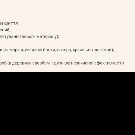
рекриття;
евий;
ептування всього матеріалу);
 (саморізи, усадкові болти, анкера, кріпильні пластини);
робка деревини засобом І групи вогнезахисної ефективності)