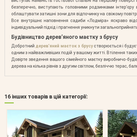
виступає наявність гостьової спальні на першому поверсі 
безперечно, виступають головними родзинками інтер’єру 
облаштувати затишні зони для відпочинку на свіжому повітрі
Все внутрішнє наповнення садиби «Лодміра» яскраво від
індивідуальний підхід і прагнення уникнути загальноприйнят
Будівництво дерев’яного маєтку з брусу
Добротний
дерев’яний маєток з брусу
створюється і будуєт
одним з найважливіших подій у вашому житті. Втілення таки
Довірте зведення вашого сімейного маєтку виробничо-будів
дерева на кілька рівнів з другим світлом, безліччю терас, 
16 інших товарів в цій категорії: