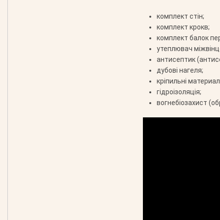
комплект стін;
комплект крокв;
комплект балок пе
утеплювач міжвінц
антисептик (антис
дубові нагеля;
кріпильні материали
гідроізоляція;
вогнебіозахист (об