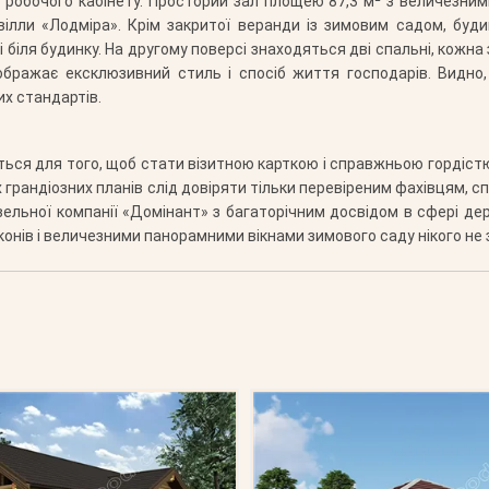
і робочого кабінету. Просторий зал площею 87,3 м² з величезними
вілли «Лодміра». Крім закритої веранди із зимовим садом, буд
 біля будинку. На другому поверсі знаходяться дві спальні, кожна 
ображає ексклюзивний стиль і спосіб життя господарів. Видно
их стандартів.
ься для того, щоб стати візитною карткою і справжньою гордістю
х грандіозних планів слід довіряти тільки перевіреним фахівцям,
ельної компанії «Домінант» з багаторічним досвідом в сфері дер
балконів і величезними панорамними вікнами зимового саду нікого н