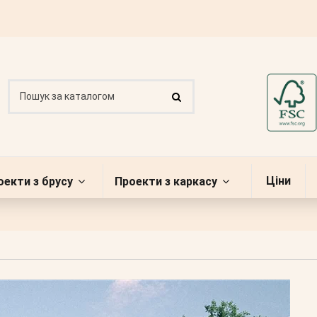
Ціни
оекти з брусу
Проекти з каркасу