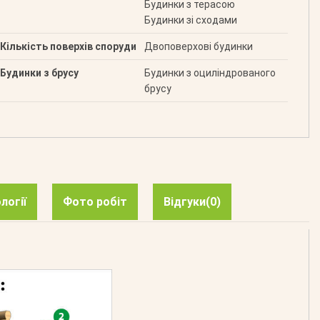
Будинки з терасою
Будинки зі сходами
Кількість поверхів споруди
Двоповерхові будинки
Будинки з брусу
Будинки з оциліндрованого
брусу
логії
Фото робіт
Відгуки
(0)