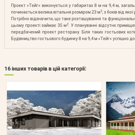
Проект «Тейг» виконується у габаритах 8 м на 9,4 м, зага
2
починається велика вітальня розміром 23 м
, з боків від яко
Потрібно відзначити, що таке розташування та функціональн
2
цьому проекті займає 35 м
. У плануванні відсутнє приміще
передбачений проект ресторану. Біля таких гостьових к
Будівництво гостьового будинку 8 на 9,4 м «Тейг» успішно д
16 інших товарів в цій категорії: