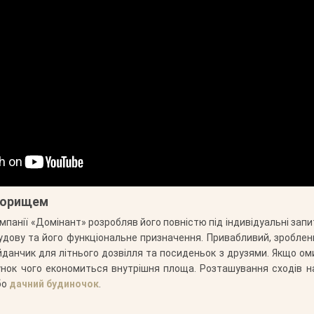
 горищем
мпанії «Домінант» розробляв його повністю під індивідуальні запи
удову та його функціональне призначення. Привабливий, зроблен
йданчик для літнього дозвілля та посиденьок з друзями. Якщо ом
унок чого економиться внутрішня площа. Розташування сходів н
бо
дачний будиночок
.