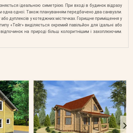
ізняється ідеальною симетрією. При вході в будинок відразу
ям одна одної. Також плануванням передбачено два санвузли.
 або дуплексів у котеджних містечках. Горищне приміщення у
в типу «Тейг» виділяється окремий павільйон для їдальні або
 відпочинок на природі більш колоритнішим і захоплюючим.