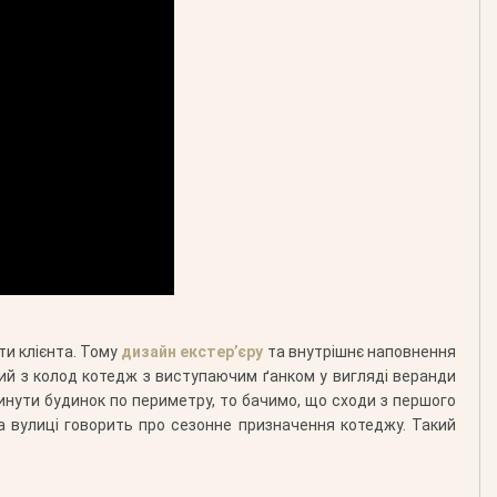
ти клієнта. Тому
дизайн екстер’єру
та внутрішнє наповнення
ий з колод котедж з виступаючим ґанком у вигляді веранди
инути будинок по периметру, то бачимо, що сходи з першого
а вулиці говорить про сезонне призначення котеджу. Такий