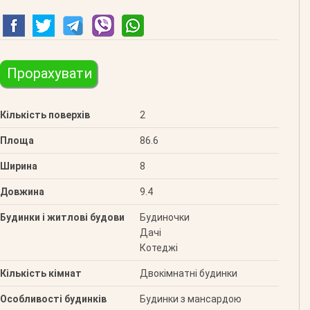
Прорахувати
Кількість поверхів
2
Площа
86.6
Ширина
8
Довжина
9.4
Будинки і житлові будови
Будиночки
Дачі
Котеджі
Кількість кімнат
Двокімнатні будинки
Особливості будинків
Будинки з мансардою