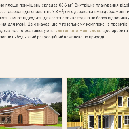
2
льна площа приміщень складає 86,6 м
. Внутрішнє планування відр
2
ї розташовані дві спальні по 8,8 м
, які є дзеркальним відображенн
ість кімнат підходить для гостьових котеджів на базах відпочинку
ння для кухні. Це означає, що у готельному комплексі із проекті
отеджів часто розташовують
альтанки з мангалом
, щоб зробити
оповнить будь-який рекреаційний комплекс на природі.