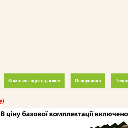
Комплектація під ключ
Планування
Техно
у)