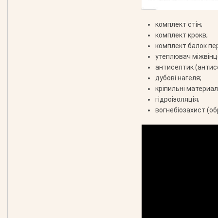
комплект стін;
комплект крокв;
комплект балок пе
утеплювач міжвінц
антисептик (антис
дубові нагеля;
кріпильні материали
гідроізоляція;
вогнебіозахист (об