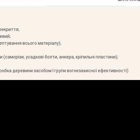
рекриття;
евий;
ептування всього матеріалу);
 (саморізи, усадкові болти, анкера, кріпильні пластини);
робка деревини засобом І групи вогнезахисної ефективності)