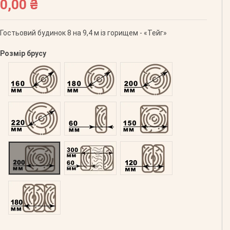
0,00 ₴
Гостьовий будинок 8 на 9,4 м із горищем - «Тейг»
Розмір брусу
Оциліндрований 160
Оциліндрований 180
Оциліндрований 200
Оциліндрований 220
Профільований 60
Профільований 150
Профільований 200
Подвійний 300
Клеєний 120
Клеєний 180