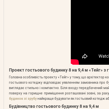
Проект гостьового будинку 8 на 9,4 м «Тейг» з
Головна особливість проекту «Тейг» у тому, що архітектор ко
гостьового котеджу відповідає уявленням замовника про б
виглядає стильно і компактно. Біля входу передбачений ма
поверху на горищне приміщення розташовані зовні, за рах
будинок зі зрубу
найкраще будувати як гостьовий котедж а
Будівництво гостьового будинку 8 на 9,4 м