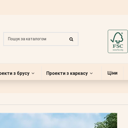
Ціни
оекти з брусу
Проекти з каркасу