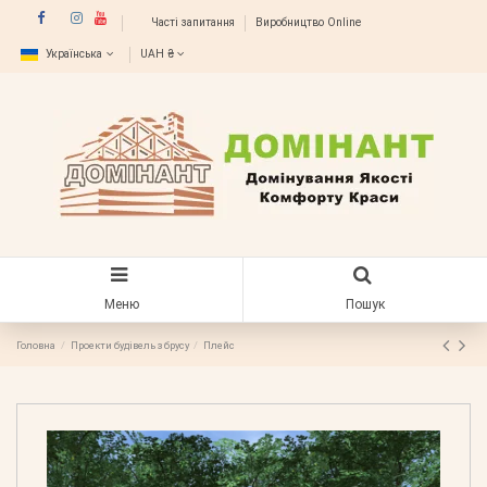
Часті запитання
Виробництво Online
Українська
UAH ₴
Меню
Пошук
Головна
Проекти будівель з брусу
Плейс