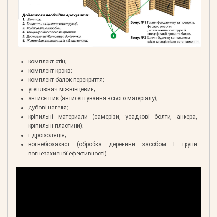
комплект стін;
комплект крокв;
комплект балок перекриття;
утеплювач міжвінцевий;
антисептик (антисептування всього матеріалу);
дубові нагеля;
кріпильні материали (саморізи, усадкові болти, анкера,
кріпильні пластини);
гідроізоляція;
вогнебіозахист (обробка деревини засобом І групи
вогнезахисної ефективності)