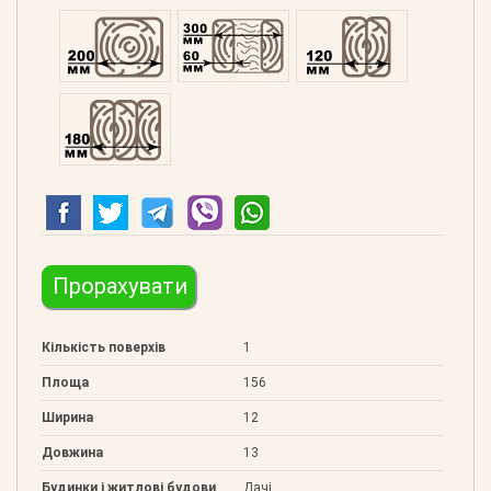
Профільований 200
Подвійний 300
Клеєний 120
Клеєний 180
Прорахувати
Кількість поверхів
1
Площа
156
Ширина
12
Довжина
13
Будинки і житлові будови
Дачі