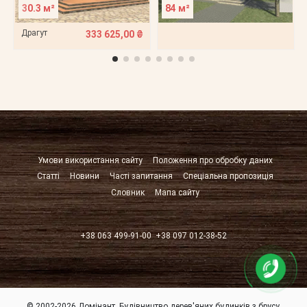
30.3 м²
84 м²
Драгут
333 625,00 ₴
Умови використання сайту
Положення про обробку даних
Статті
Новини
Часті запитання
Спеціальна пропозиція
Словник
Мапа сайту
+38 063 499-91-00
+38 097 012-38-52
© 2002-2026 Домінант. Будівництво дерев'яних будинків з брусу.