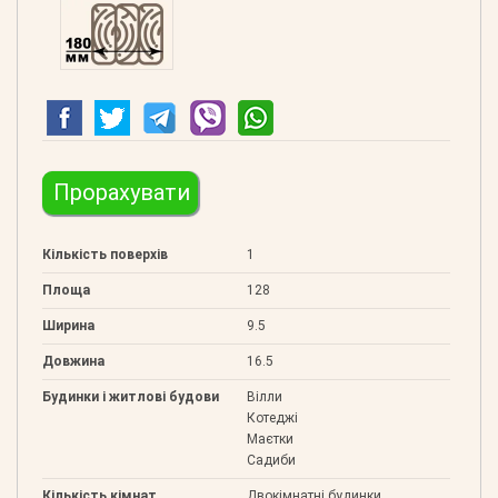
Клеєний 180
Прорахувати
Кількість поверхів
1
Площа
128
Ширина
9.5
Довжина
16.5
Будинки і житлові будови
Вілли
Котеджі
Маєтки
Садиби
Кількість кімнат
Двокімнатні будинки