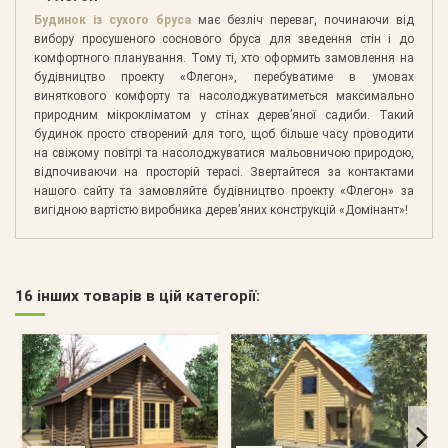
Будинок із сухого бруса
має безліч переваг, починаючи від
вибору просушеного соснового бруса для зведення стін і до
комфортного планування. Тому ті, хто оформить замовлення на
будівництво проекту «Флегон», перебуватиме в умовах
виняткового комфорту та насолоджуватиметься максимально
природним мікрокліматом у стінах дерев’яної садиби. Такий
будинок просто створений для того, щоб більше часу проводити
на свіжому повітрі та насолоджуватися мальовничою природою,
відпочиваючи на просторій терасі. Звертайтеся за контактами
нашого сайту та замовляйте будівництво проекту «Флегон» за
вигідною вартістю виробника дерев’яних конструкцій «Домінант»!
16 інших товарів в цій категорії: