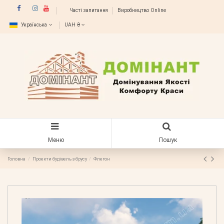
Часті запитання
Виробництво Online
Українська
UAH ₴
Меню
Пошук
Головна
Проекти будівель з брусу
Флегон