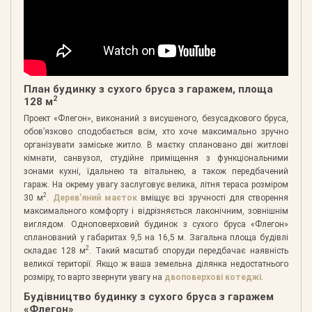
План будинку з сухого бруса з гаражем, площа
2
128 м
Проект «Флегон», виконаний з висушеного, безусадкового бруса,
обов’язково сподобається всім, хто хоче максимально зручно
організувати заміське житло. В маєтку сплановано дві житлові
кімнати, санвузол, студійне приміщення з функціональними
зонами кухні, їдальнею та вітальнею, а також передбачений
гараж. На окрему увагу заслуговує велика, літня тераса розміром
2
30 м
.
Дерев’яний маєток
вміщує всі зручності для створення
максимального комфорту і відрізняється лаконічним, зовнішнім
виглядом. Одноповерховий будинок з сухого бруса «Флегон»
спланований у габаритах 9,5 на 16,5 м. Загальна площа будівлі
2
складає 128 м
. Такий масштаб споруди передбачає наявність
великої території. Якщо ж ваша земельна ділянка недостатнього
розміру, то варто звернути увагу на
двоповерхові котеджі
.
Будівництво будинку з сухого бруса з гаражем
«Флегон»