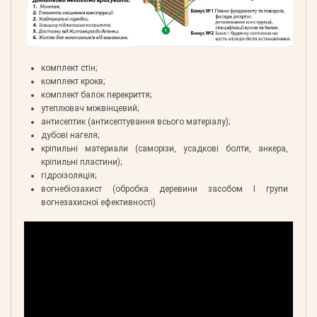
комплект стін;
комплект крокв;
комплект балок перекриття;
утеплювач міжвінцевий;
антисептик (антисептування всього матеріалу);
дубові нагеля;
кріпильні материали (саморізи, усадкові болти, анкера,
кріпильні пластини);
гідроізоляція;
вогнебіозахист (обробка деревини засобом І групи
вогнезахисної ефективності)