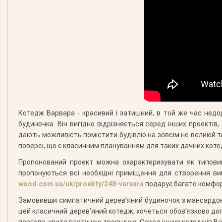
Котедж Варвара - красивий і затишний, в той же час недо
будиночка. Він вигідно відрізняється серед інших проекті
дають можливість помістити будівлю на зовсім не великій те
поверсі, що є класичним плануванням для таких дачних коте
Пропонований проект можна охарактеризувати як типовий
пропонуються всі необхідні приміщення для створення ви
wood.com.ua/uk/proekty/248-varvara
подарує багато комфорт
Замовивши симпатичний дерев’яний будиночок з мансардою
цей класичний дерев’яний котедж, хочеться обов’язково до
пергола, увита плетучою трояндою. Серед інших котеджів В