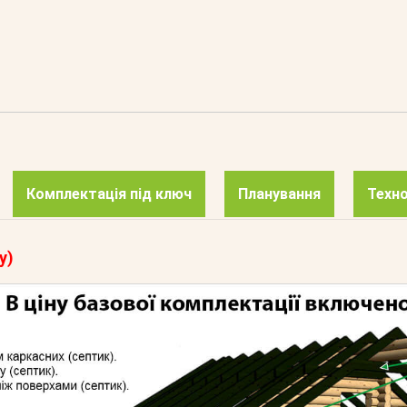
Комплектація під ключ
Планування
Техно
у)