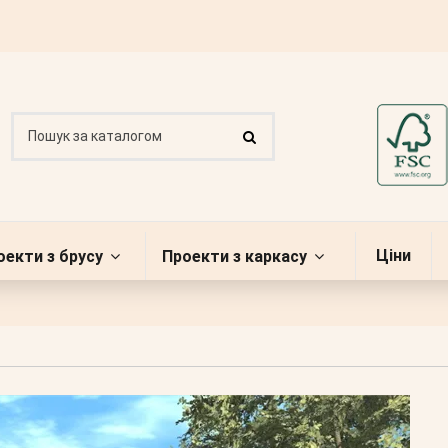
Ціни
оекти з брусу
Проекти з каркасу