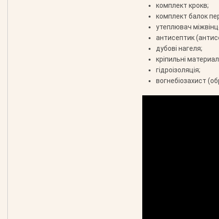
комплект крокв;
комплект балок пе
утеплювач міжвінц
антисептик (антис
дубові нагеля;
кріпильні материали
гідроізоляція;
вогнебіозахист (об