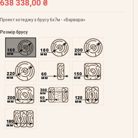
638 338,00 ₴
Проект котеджу з брусу 6х7м - «Варвара»
Розмір брусу
Оциліндрований 160
Оциліндрований 180
Оциліндрований 200
Оциліндрований 220
Профільований 60
Профільований 150
Профільований 200
Подвійний 300
Клеєний 120
Клеєний 180