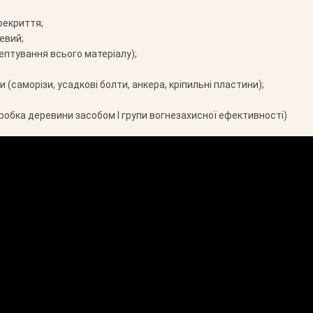
рекриття;
евий;
ептування всього матеріалу);
 (саморізи, усадкові болти, анкера, кріпильні пластини);
робка деревини засобом І групи вогнезахисної ефективності)