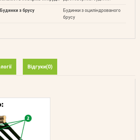
Будинки з брусу
Будинки з оциліндрованого
брусу
логії
Відгуки
(0)