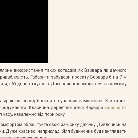
улярне використання таких котеджів як Варвара як дачного
привабливість. Габарити забудови проекту Варвара 6 на 7 м
ьня, об’єднана з кухнею. Дві спальні знаходяться на другому
лярністю серед багатьох сучасних замовників. В котеджі
непродуманого. Класична дерев’яна дача Варвара
dominant-
часу, незалежно від пори року.
з комфортом облаштуєте свою заміську ділянку. Дивлячись на
и. Дуже красиво, наприклад, біля будиночка буде виглядати
починку та проживання.