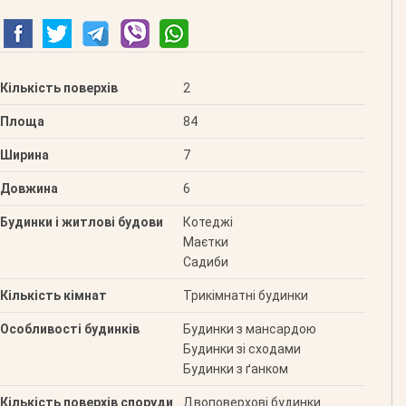
Кількість поверхів
2
Площа
84
Ширина
7
Довжина
6
Будинки і житлові будови
Котеджі
Маєтки
Садиби
Кількість кімнат
Трикімнатні будинки
Особливості будинків
Будинки з мансардою
Будинки зі сходами
Будинки з ґанком
Кількість поверхів споруди
Двоповерхові будинки