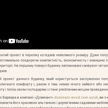
рогий проект в переліку котеджів невеликого розміру. Дуже поп
в, оптимально поєднуючи компактність, економічність і зовнішню 
риторії. На першому поверсі будинку заплановані санвузол і вітал
джів.
 проект дачного будинку, який користується заслуженою попу
ключного комфорту і, разом з тим, немає нічого зайвого або 
у і тепла своїм господарям і стане улюбленим місцем проведення 
 Варвара в компанії «Домінант»
dominant-wood.com.ua/uk
, ви 
повнити його красивою альтанкою і дерев’яними садовими меблям
арвара є оптимальним вибором будинку з бруса для сезонного від