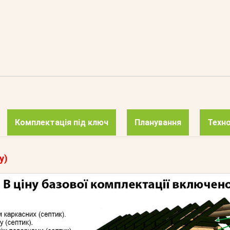
Комплектація під ключ
Планування
Техно
у)