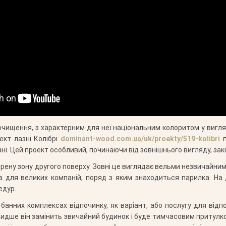
очищення, з характерним для неї національним колоритом у вигляд
ект лазні Колібрі
dominant-wood.com.ua/uk/proekty/519-kolibri
п
зні. Цей проект особливий, починаючи від зовнішнього вигляду, за
ирену зону другого поверху. Зовні це виглядає вельми незвичайним
а для великих компаній, поряд з яким знаходиться парилка. На 
едур.
анних комплексах відпочинку, як варіант, або послугу для відп
 швидше він замінить звичайний будинок і буде тимчасовим притулк