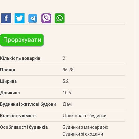
Прорахувати
Кількість поверхів
2
Площа
96.78
Ширина
5.2
Довжина
10.5
Будинки і житлові будови
Дачі
Кількість кімнат
Двокімнатні будинки
Особливості будинків
Будинки з мансардою
Будинки зі сходами