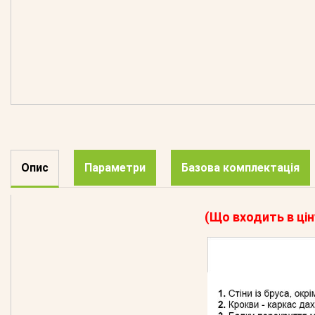
Опис
Параметри
Базова комплектація
(Що входить в цін