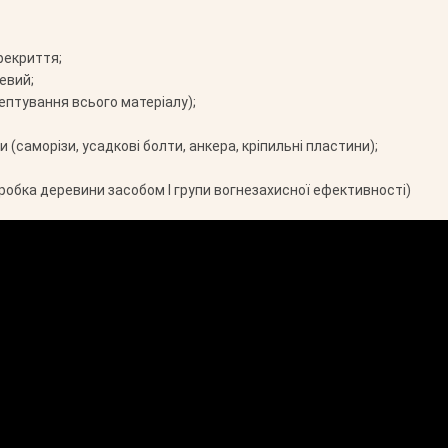
рекриття;
евий;
ептування всього матеріалу);
 (саморізи, усадкові болти, анкера, кріпильні пластини);
робка деревини засобом І групи вогнезахисної ефективності)