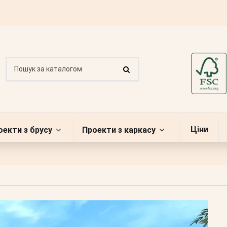
Ціни
оекти з брусу
Проекти з каркасу