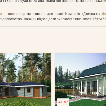
зні і дачного будиночка для людей, що проводять на дачі тільки в
ri
- нестандартне рішення для лазні. Компанія «Домінант»
do
ідприємства - завжди відповідати високому рівню якості і бути бл
41 м²