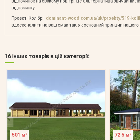
відпочинок на свіжому повітрі. Це альтернатива звичайній ла
відпочинку.
Проект Колібрі
dominant-wood.com.ua/uk/proekty/519-kolib
вдосконалити на ваш смак так, як основний принцип нашого п
16 інших товарів в цій категорії:
501 м²
72.5 м²