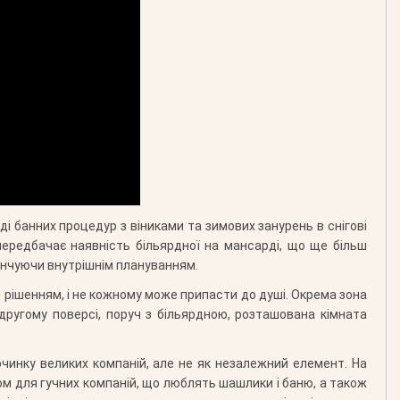
і банних процедур з віниками та зимових занурень в снігові
ередбачає наявність більярдної на мансарді, що ще більш
кінчуючи внутрішнім плануванням.
 рішенням, і не кожному може припасти до душі. Окрема зона
другому поверсі, поруч з більярдною, розташована кімната
очинку великих компаній, але не як незалежний елемент. На
ом для гучних компаній, що люблять шашлики і баню, а також