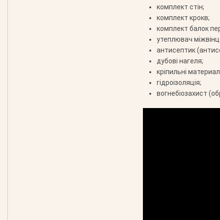
комплект стін;
комплект крокв;
комплект балок пе
утеплювач міжвінц
антисептик (антис
дубові нагеля;
кріпильні материали
гідроізоляція;
вогнебіозахист (об