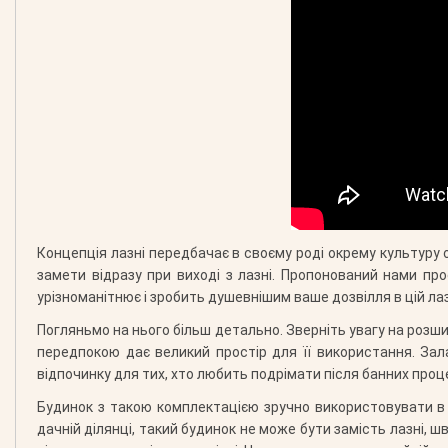
Концепція лазні передбачає в своєму роді окрему культуру 
замети відразу при виході з лазні. Пропонований нами про
урізноманітнює і зробить душевнішим ваше дозвілля в цій ла
Погляньмо на нього більш детально. Зверніть увагу на розш
передпокою дає великий простір для її використання. Зал
відпочинку для тих, хто любить подрімати після банних проц
Будинок з такою комплектацією зручно використовувати в б
дачній ділянці, такий будинок не може бути замість лазні,