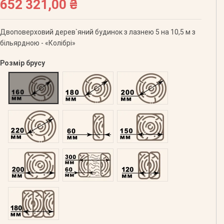
652 321,00 ₴
Двоповерховий дерев`яний будинок з лазнею 5 на 10,5 м з
більярдною - «Колібрі»
Розмір брусу
Оциліндрований 160
Оциліндрований 180
Оциліндрований 200
Оциліндрований 220
Профільований 60
Профільований 150
Профільований 200
Подвійний 300
Клеєний 120
Клеєний 180