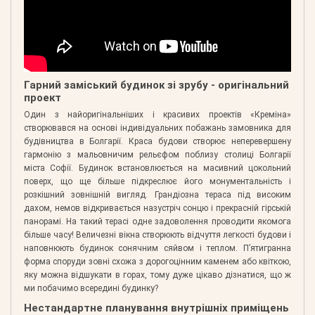
Гарний заміський будинок зі зрубу - оригінальний
проект
Один з найоригінальніших і красивих проектів «Креміна»
створювався на основі індивідуальних побажань замовника для
будівництва в Болгарії. Краса будови створює неперевершену
гармонію з мальовничим рельєфом поблизу столиці Болгарії
міста Софії. Будинок встановлюється на масивний цокольний
поверх, що ще більше підкреслює його монументальність і
розкішний зовнішній вигляд. Грандіозна тераса під високим
дахом, немов відкривається назустріч сонцю і прекрасній гірській
панорамі. На такий терасі одне задоволення проводити якомога
більше часу! Величезні вікна створюють відчуття легкості будови і
наповнюють будинок сонячним сяйвом і теплом. П’ятигранна
форма споруди зовні схожа з дорогоцінним каменем або квіткою,
яку можна відшукати в горах, тому дуже цікаво дізнатися, що ж
ми побачимо всередині будинку?
Нестандартне планування внутрішніх приміщень