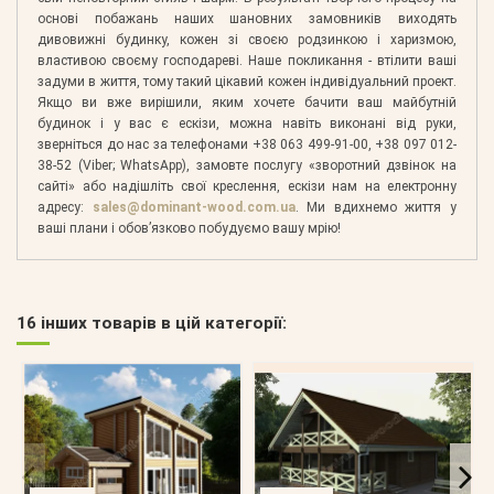
основі побажань наших шановних замовників виходять
дивовижні будинку, кожен зі своєю родзинкою і харизмою,
властивою своєму господареві. Наше покликання - втілити ваші
задуми в життя, тому такий цікавий кожен індивідуальний проект.
Якщо ви вже вирішили, яким хочете бачити ваш майбутній
будинок і у вас є ескізи, можна навіть виконані від руки,
зверніться до нас за телефонами +38 063 499-91-00, +38 097 012-
38-52 (Viber; WhatsApp), замовте послугу «зворотний дзвінок на
сайті» або надішліть свої креслення, ескізи нам на електронну
адресу:
sales@dominant-wood.com.ua
. Ми вдихнемо життя у
ваші плани і обов’язково побудуємо вашу мрію!
16 інших товарів в цій категорії: