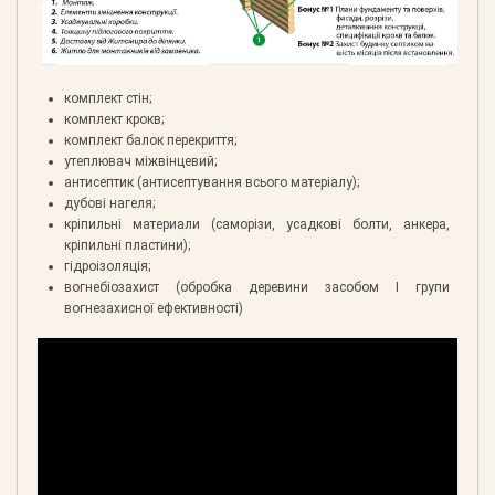
комплект стін;
комплект крокв;
комплект балок перекриття;
утеплювач міжвінцевий;
антисептик (антисептування всього матеріалу);
дубові нагеля;
кріпильні материали (саморізи, усадкові болти, анкера,
кріпильні пластини);
гідроізоляція;
вогнебіозахист (обробка деревини засобом І групи
вогнезахисної ефективності)