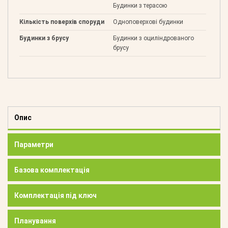
Будинки з терасою
Кількість поверхів споруди
Одноповерхові будинки
Будинки з брусу
Будинки з оциліндрованого
брусу
Опис
Параметри
Базова комплектація
Комплектація під ключ
Планування