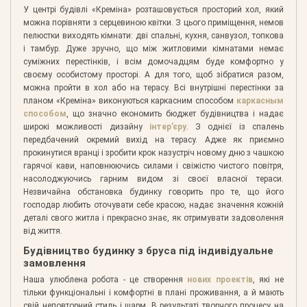
У центрі будівлі «Креміна» розташовується просторий хол, який
можна порівняти з серцевиною квітки. З цього приміщення, немов
пелюстки виходять кімнати: дві спальні, кухня, санвузол, топкова
і тамбур. Дуже зручно, що між житловими кімнатами немає
суміжних перестінків, і всім домочадцям буде комфортно у
своєму особистому просторі. А для того, щоб зібратися разом,
можна пройти в хол або на терасу. Всі внутрішні перестінки за
планом «Креміна» виконуються каркасним способом
каркасным
способом
, що значно економить бюджет будівництва і надає
широкі можливості дизайну
інтер’єру
. З однієї із спалень
передбачений окремий вихід на терасу. Адже як приємно
прокинутися вранці і зробити крок назустріч новому дню з чашкою
гарячої кави, наповнюючись силами і свіжістю чистого повітря,
насолоджуючись гарним видом зі своєї власної тераси.
Незвичайна обстановка будинку говорить про те, що його
господар любить оточувати себе красою, надає значення кожній
деталі свого житла і прекрасно знає, як отримувати задоволення
від життя.
Будівництво будинку з бруса під індивідуальне
замовлення
Наша улюблена робота - це створення
нових проектів
, які не
тільки функціональні і комфортні в плані проживання, а й мають
свій неповторний стиль і шарм. В результаті творчого процесу на