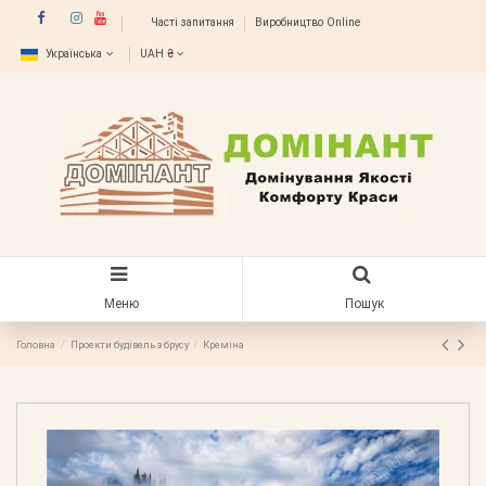
Часті запитання
Виробництво Online
Українська
UAH ₴
Меню
Пошук
Головна
Проекти будівель з брусу
Креміна