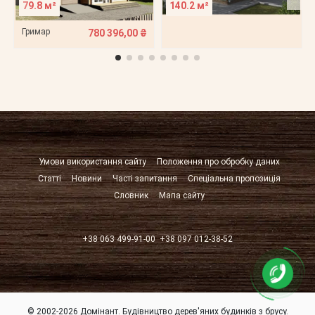
79.8 м²
140.2 м²
Гримар
780 396,00 ₴
Умови використання сайту
Положення про обробку даних
Статті
Новини
Часті запитання
Спеціальна пропозиція
Словник
Мапа сайту
+38 063 499-91-00
+38 097 012-38-52
© 2002-2026 Домінант. Будівництво дерев'яних будинків з брусу.