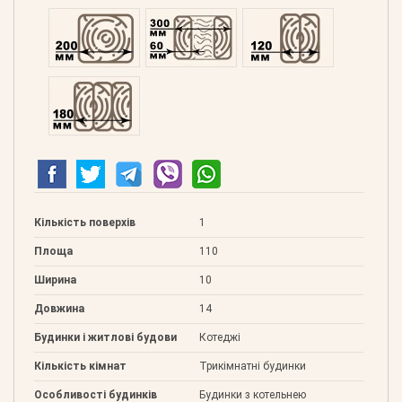
Профільований 200
Подвійний 300
Клеєний 120
Клеєний 180
Кількість поверхів
1
Площа
110
Ширина
10
Довжина
14
Будинки і житлові будови
Котеджі
Кількість кімнат
Трикімнатні будинки
Особливості будинків
Будинки з котельнею