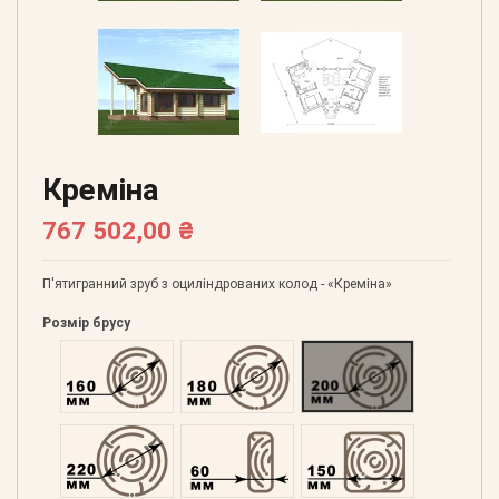
Креміна
767 502,00 ₴
П'ятигранний зруб з оциліндрованих колод - «Креміна»
Розмір брусу
Оциліндрований 160
Оциліндрований 180
Оциліндрований 200
Оциліндрований 220
Профільований 60
Профільований 150