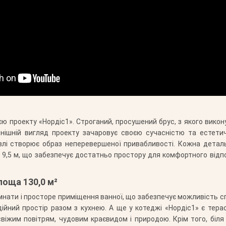
ю проекту «Нордіс1». Строганий, просушений брус, з якого виконую
нішній вигляд проекту зачаровує своєю сучасністю та естети
рівлі створює образ неперевершеної привабливості. Кожна дета
а 9,5 м, що забезпечує достатньо простору для комфортного від
площа 130,0 м²
мнати і просторе приміщення ванної, що забезпечує можливість с
ійний простір разом з кухнею. А ще у котеджі «Нордіс1» є терас
віжим повітрям, чудовим краєвидом і природою. Крім того, біл