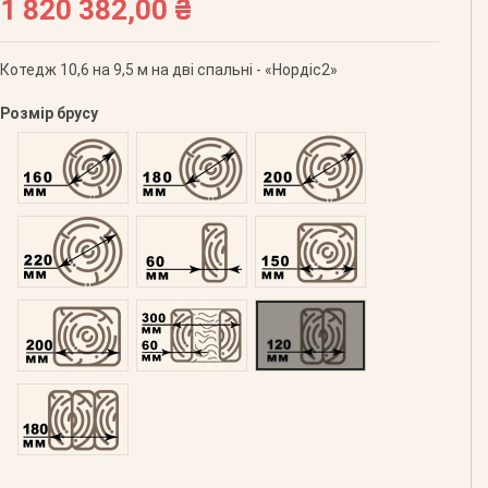
1 820 382,00 ₴
Котедж 10,6 на 9,5 м на дві спальні - «Нордіс2»
Розмір брусу
Оциліндрований 160
Оциліндрований 180
Оциліндрований 200
Оциліндрований 220
Профільований 60
Профільований 150
Профільований 200
Подвійний 300
Клеєний 120
Клеєний 180