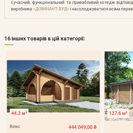
сучасний, функціональний та привабливий котедж відпові
виробника
«ДОМІНАНТ-ВУД»
і насолоджуватися всіма перева
16 інших товарів в цій категорії:
44.3 м²
127.6 м²
Вілкс
444 049,00 ₴