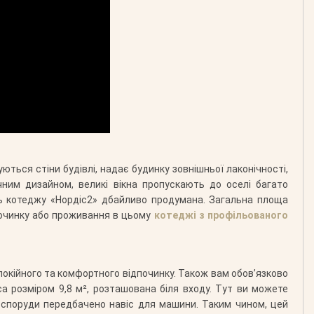
ться стіни будівлі, надає будинку зовнішньої лаконічності,
чним дизайном, великі вікна пропускають до оселі багато
ль котеджу «Нордіс2» дбайливо продумана. Загальна площа
починку або проживання в цьому
котеджі з профільованого
покійного та комфортного відпочинку. Також вам обов’язково
а розміром 9,8 м², розташована біля входу. Тут ви можете
я споруди передбачено навіс для машини. Таким чином, цей