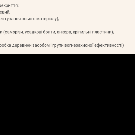
рекриття;
евий;
ептування всього матеріалу);
 (саморізи, усадкові болти, анкера, кріпильні пластини);
робка деревини засобом І групи вогнезахисної ефективності)