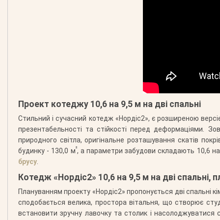
Проект котеджу 10,6 на 9,5 м на дві спальні
Стильний і сучасний котедж «Нордіс2», є розширеною версіє
презентабельності та стійкості перед деформаціями. Зов
природного світла, оригінальне розташування скатів пок
²
будинку - 130,0 м
, а параметри забудови складають 10,6 н
брусу
.
Котедж «Нордіс2» 10,6 на 9,5 м на дві спальні, 
Плануванням проекту «Нордіс2» пропонується дві спальні кі
сподобається велика, простора вітальня, що створює студ
встановити зручну лавочку та столик і насолоджуватися с