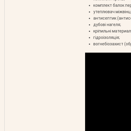
комплект балок пе
утеплювач міжвінц
антисептик (антис
дубові нагеля;
кріпильні материали
гідроізоляція;
вогнебіозахист (об