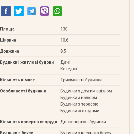
Площа
130
Ширина
10,6
Довжина
9,5
Будинки і житлові будови
Дачі
Котеджі
Кількість кімнат
Трикімнатні будинки
Особливості будинків
Будинки з другим світлом
Будинки з навісом
Будинки з терасою
Будинки зі сходами
Кількість поверхів споруди
Двоповерхові будинки
Будинки з брусу
Будинки з клеєного брусу