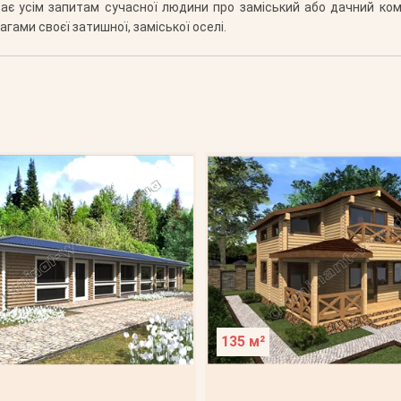
дає усім запитам сучасної людини про заміський або дачний ко
гами своєї затишної, заміської оселі.
135 м²