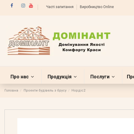
Часті запитання
Виробництво Online
Про нас
Продукція
Послуги
Пр
Головна
Проекти будівель з брусу
Нордіс2