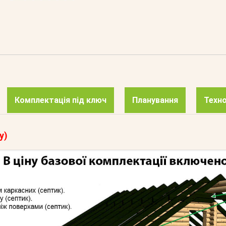
Комплектація під ключ
Планування
Техно
у)