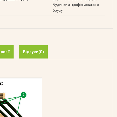
Будинки з профільованого
брусу
логії
Відгуки
(0)