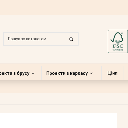
Ціни
оекти з брусу
Проекти з каркасу