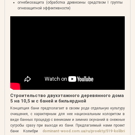
огнебиозащита (обработка древесины средством I группы
огнезащитной эффективности)
Строительство двухэтажного деревянного дома
5 на 10,5 м с баней и бильярдной
Концепция бани предполагает в своем роде отдельную культуру
очищения, с характерным для нее национальным колоритом в
виде банных процедур с вениками и зимних окунаний в снежные
сугробы сразу при выходе из бани. Предлагаемый нами проект
бани Колибри
dominant-wood.com.ua/ru/proekty/519-kolibri