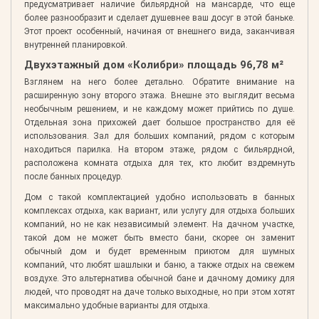
предусматривает наличие бильярдной на мансарде, что еще
более разнообразит и сделает душевнее ваш досуг в этой баньке.
Этот проект особенный, начиная от внешнего вида, заканчивая
внутренней планировкой.
Двухэтажный дом «Колибри» площадь 96,78 м²
Взглянем на него более детально. Обратите внимание на
расширенную зону второго этажа. Внешне это выглядит весьма
необычным решением, и не каждому может прийтись по душе.
Отдельная зона прихожей дает большое пространство для её
использования. Зал для больших компаний, рядом с которым
находиться парилка. На втором этаже, рядом с бильярдной,
расположена комната отдыха для тех, кто любит вздремнуть
после банных процедур.
Дом с такой комплектацией удобно использовать в банных
комплексах отдыха, как вариант, или услугу для отдыха больших
компаний, но не как независимый элемент. На дачном участке,
такой дом не может быть вместо бани, скорее он заменит
обычный дом и будет временным приютом для шумных
компаний, что любят шашлыки и баню, а также отдых на свежем
воздухе. Это альтернатива обычной бане и дачному домику для
людей, что проводят на даче только выходные, но при этом хотят
максимально удобные варианты для отдыха.