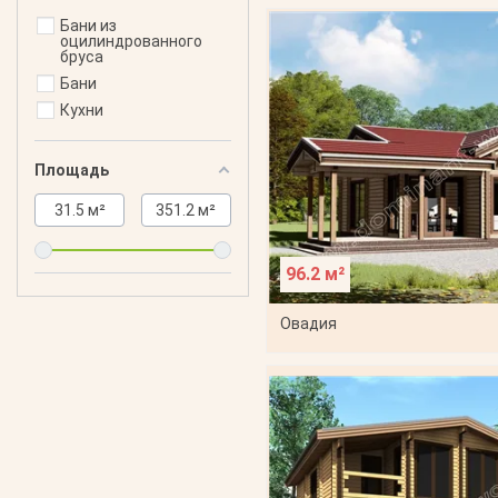
Бани из
оцилиндрованного
бруса
Бани
Кухни
Площадь
31.5
м²
351.2
м²
96.2 м²
Овадия