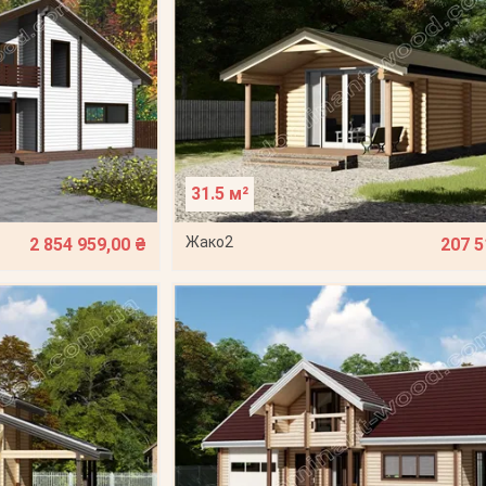
31.5 м²
Жако2
2 854 959,00 ₴
207 5