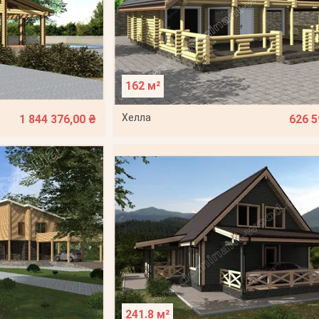
162 м²
Хелла
1 844 376,00 ₴
626 5
241.8 м²