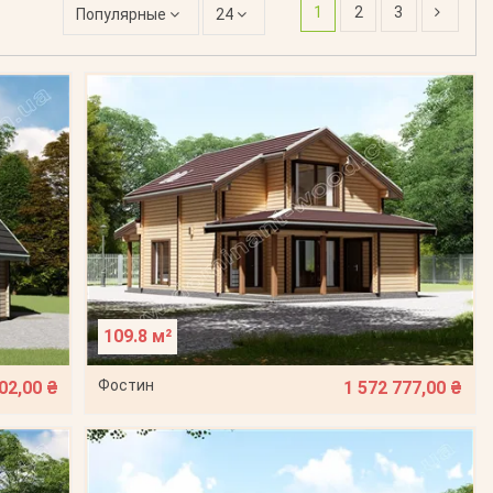
1
2
3
Популярные
24
109.8 м²
Фостин
02,00 ₴
1 572 777,00 ₴