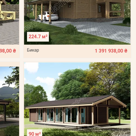
224.7 м²
Бикар
98,00 ₴
1 391 938,00 ₴
90 м²