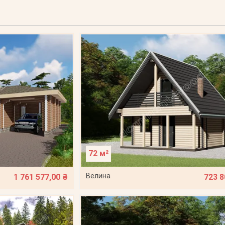
72 м²
Велина
1 761 577,00 ₴
723 8