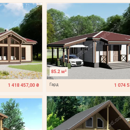
85.2 м²
Гард
1 418 457,00 ₴
1 074 5