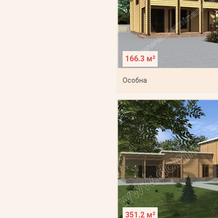
166.3 м²
Особна
351.2 м²