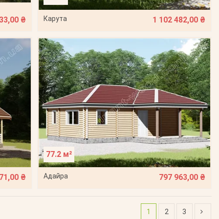
Карута
33,00 ₴
1 102 482,00 ₴
77.2 м²
Адайра
71,00 ₴
797 963,00 ₴
1
2
3