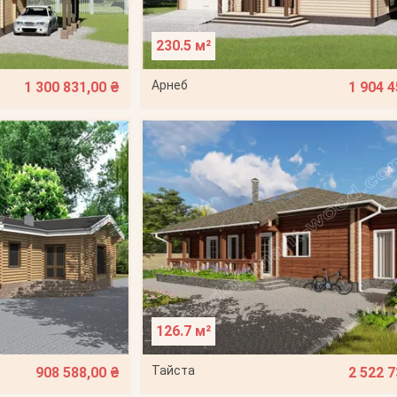
230.5 м²
Арнеб
1 300 831,00 ₴
1 904 4
126.7 м²
Тайста
908 588,00 ₴
2 522 7