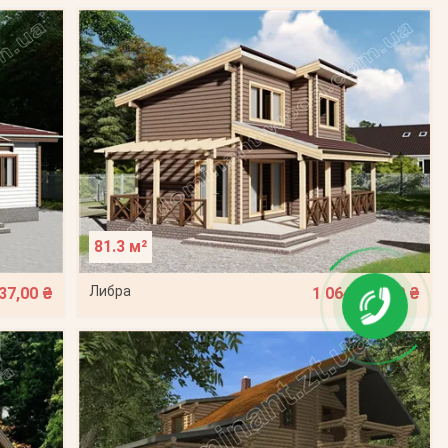
81.3 м²
Либра
37,00 ₴
1 064 643,00 ₴