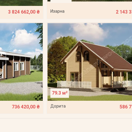
Изарна
3 824 662,00 ₴
2 143 3
79.3 м²
Дорита
736 420,00 ₴
586 7