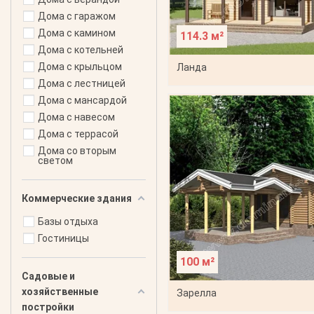
Дома с гаражом
Дома с камином
114.3 м²
Дома с котельней
Дома с крыльцом
Ланда
Дома с лестницей
Дома с мансардой
Дома с навесом
Дома с террасой
Дома со вторым
светом
Коммерческие здания
Базы отдыха
Гостиницы
100 м²
Садовые и
хозяйственные
Зарелла
постройки