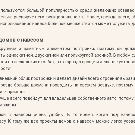
пользуются большой популярностью среди желающих обзавес
тельно расширяет его функциональность. Навес, прежде всего,
в использования навеса большое множество: он может служить д
домов с навесом
крупным и заметным элементом постройки, поэтому он долж
ь односкатной, двускатной или полукруглой арочной. В любом сл
тся на нескольких столбах, что гораздо проще и дешевле устано
ости:
внешний облик постройки и делает дизайн всего строения вырази
раздо больше времени проводить на свежем воздухе, поэтому 
е к природе;
учше всего подойдут для владельцев собственного авто, потому
 машины.
мов с навесом очень удобны. В то время, когда под навес
су. К тому же все проекты домов с навесом можно легко усов