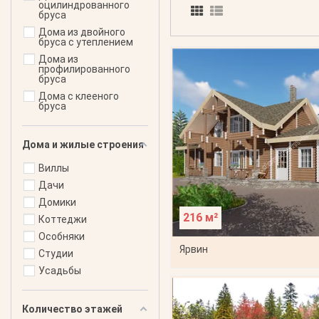
оцилиндрованного
бруса
Дома из двойного
бруса с утеплением
Дома из
профилированного
бруса
Дома с клееного
бруса
Дома и жилые строения
Виллы
Дачи
Домики
216 м²
Коттеджи
Особняки
Ярвин
Студии
Усадьбы
Количество этажей