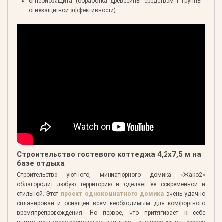
огнебиозащита (обработка древесины средством I группы
огнезащитной эффективности)
Строительство гостевого коттеджа 4,2х7,5 м на
базе отдыха
Строительство уютного, миниатюрного домика «Жако2»
облагородит любую территорию и сделает ее современной и
стильной. Этот
проект однокомнатного домика
очень удачно
спланирован и оснащен всем необходимым для комфортного
времяпрепровождения. Но первое, что притягивает к себе
внимание и сразу располагает к отдыху – это просторная терраса