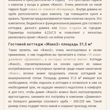
с навесом у входа в домик «Жако2». Очень уместной на такой
террасе будет
лавка со спинкой «Вечерница»
. Внутри домика из
сруба располагается одна комната, где помещается кухня и
кровать. Проектом предусматривается также наличие санузла. Это
компактное, бюджетное и функциональное решение для гостевого
коттеджа, дачного домика или
базы отдыха
за городом.
Параметры постройки 4,22х7,5 м позволяют с легкостью
реализовать проект «Жако2» на любом участке.
Гостевой коттедж «Жако2» площадь 31,5 м²
Такие проекты, как «Жако2», очень многоцелевые в своем
применении, о чем подробнее вы прочитаете в статье
«10 мини-
домиков «Доминант», в которых хочется жить!»
. Коттедж
«Жако2», спроектированный на основе одного из самых
востребованных и популярных проектов среди наших заказчиков
«Жако»
, вполне может продолжить список коттеджей из
2
вышеуказанной статьи. Площадь домика 31,5 м
вмещает все
необходимое, чтобы отдыхать в коттедже и оставаться в нем на
необходимый срок, не ощущая никакого недостатка в комфорте.
А для того, чтобы домик «Жако2» можно было эксплуатировать
круглогодично, закажите его постройку в компании «Доминант»
из большого диаметра соснового сруба – 200-220 мм. Такой
размер стены подарит тепло зимой и сохранит прохладу летом.