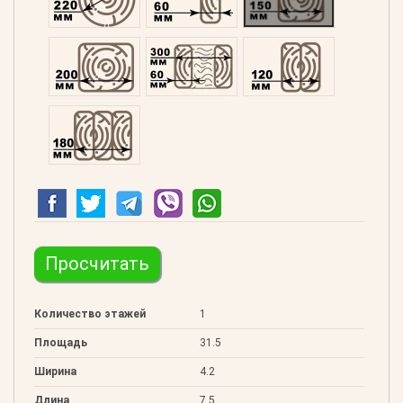
Профилированний 200
Двойной 300
Клееный 120
Клееный 180
Просчитать
Количество этажей
1
Площадь
31.5
Ширина
4.2
Длина
7.5