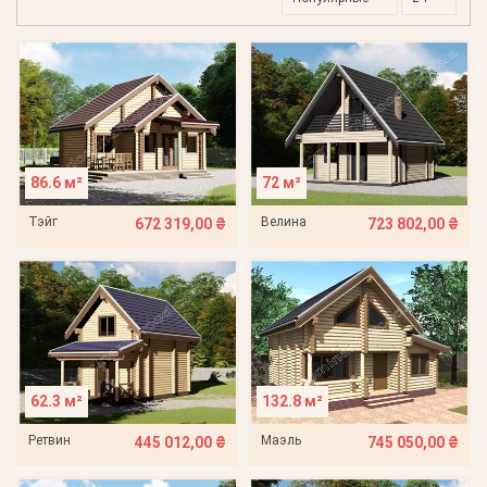
86.6 м²
72 м²
Тэйг
Велина
672 319,00 ₴
723 802,00 ₴
62.3 м²
132.8 м²
Ретвин
Маэль
445 012,00 ₴
745 050,00 ₴