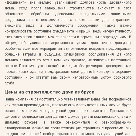
«Доминант» значительно увеличивает долговечность деревянного
дома. Уход после завершения строительства включает в себя
обновление обработки древесины специальными защитными
средствами раз в несколько лет, а также краски для сохранения
внешнего вида и долговечности сооружения. Также важно
контролировать состояние фундамента и крыши, ведь негерметичность
этих элементов здания может привести к серьезным повреждениям. В
общем, обслуживание деревянного дома достаточно доступно,
особенно если все мероприятия выполняются вовремя, предотвращая
большие затраты в будущем. Спецификой обслуживания дачного
домика является то, что в нем, как правило, не живут на постоянной
основе. Поэтому нужно позаботиться, чтобы регулярно проветривать и
протапливать здание, поддерживая свой дачный коттедж в хорошем
состоянии, и он ответит вам своим неповторимым уютом соснового
сруба.
Цены на строительство дачи из бруса
Наша компания самостоятельно устанавливает цены без посредников
как фирма-производитель, поэтому стоимость деревянных дач из бруса
остается максимально доступной для наших клиентов. Просмотреть
ценовые предложения для дачных домов, узнать комплектацию, вид и
диаметр брусьев, а также ознакомиться с разнообразными
планировками можно на соответствующих страницах с проектами. Мы
предлагаем широкий выбор вариантов: от компактных дач-студий для