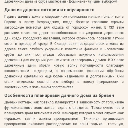
деревянной дачи из бруса мастерами «Доминант» лучшим выбором!
Дачи из дерева: история и популярность
Первые дачные дома в современном понимании начали появляться в
Европе в эпоху Возрождения, когда богатые горожане строили
загородные поместья для отдыха от городской жизни. В XIX веке
развитие железных дорог способствовало популярности деревянных
дач среди городского населения, которое стремилось провести летний
сезон в природной среде. В Скандинавии традиции строительства из
дерева также глубоко укоренены: известные финские и норвежские
срубы до сих пор служат образцами искусного использования
древесины для создания уютных и теплых загородных домов. В ХХ веке
деревянные дачи обрели новую волну популярности благодаря
экологическим тенденциям, а современные технологии обработки
древесины сделали их еще более надежными и долговечными. Они
стали символом осознанного выбора в пользу природности и
экологичности в жизненном пространстве.
Особенности планировки дачного дома из бревен
Дачный коттедж, как правило, планируется в зависимости от того, какие
функциональные зоны желает сделать владелец. Также очень часто
планировка дачи включает в себя мансарду, которая может служить как
чердаком, так и жилым пространством. Типичная организация
пространства включает распределение на зоны отдыха - гостиную,