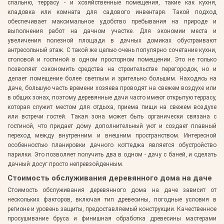
спальню, террасу - и хозяйственные помещения, такие как кухня,
кладовка или комната для садового инвентаря. Такой подход
обеспечивает максимальное удобство пребывания на природе и
выполнения работ на дачном участке. Для экономии места и
увеличения полезной площади в дачных домиках обустраивают
антресольный этаж. С такой же целью очень популярно сочетание кухни,
столовой и гостиной в одном просторном помещении. Это не только
позволяет сэкономить средства на строительстве перегородок, но и
делает помещение более светлым и зрительно большим. Находясь на
даче, большую часть времени хозяева проводят на свежем воздухе или
в общих зонах, поэтому деревянные дачи часто имеют открытую террасу,
которая служит местом для отдыха, приема пищи на свежем воздухе
или встречи гостей. Такая зона может быть органически связана с
гостиной, что придает дому дополнительный уют и создает плавный
переход между внутренним и внешним пространством. Интересной
особенностью планировки дачного коттеджа является обустройство
парилки. Это позволяет получить два в одном - дачу с баней, и сделать
дачный досуг просто непревзойденным.
Стоимость обслуживания деревянного дома на даче
Стоимость обслуживания деревянного дома на даче зависит от
нескольких факторов, включая тип древесины, погодные условия в
регионе и уровень защиты, предоставляемый конструкции. Качественное
просушивание бруса и финишная обработка древесины мастерами