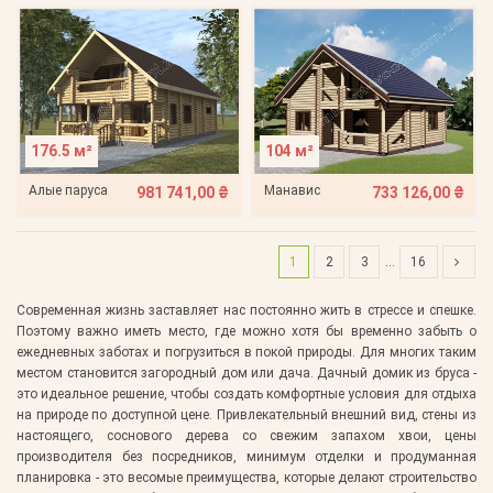
176.5 м²
104 м²
Алые паруса
Манавис
981 741,00 ₴
733 126,00 ₴
1
2
3
…
16
Современная жизнь заставляет нас постоянно жить в стрессе и спешке.
Поэтому важно иметь место, где можно хотя бы временно забыть о
ежедневных заботах и ​​погрузиться в покой природы. Для многих таким
местом становится загородный дом или дача. Дачный домик из бруса -
это идеальное решение, чтобы создать комфортные условия для отдыха
на природе по доступной цене. Привлекательный внешний вид, стены из
настоящего, соснового дерева со свежим запахом хвои, цены
производителя без посредников, минимум отделки и продуманная
планировка - это весомые преимущества, которые делают строительство