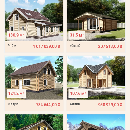
130.9 м²
31.5 м²
Рэйм
Жако2
1 017 039,00 ₴
207 513,00 ₴
124.2 м²
107.6 м²
Мадог
Айлин
734 644,00 ₴
950 929,00 ₴