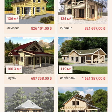
136 м²
134 м²
Меморис
Рилайна
826 104,00 ₴
821 697,00 ₴
100.3 м²
119 м²
Баура2
Изабелла2
687 358,00 ₴
1 624 357,00 ₴