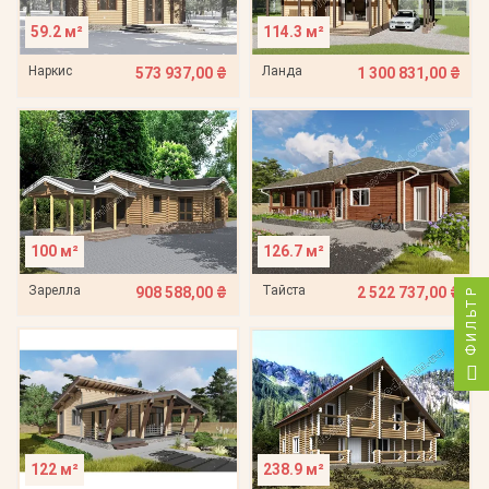
59.2 м²
114.3 м²
Наркис
Ланда
573 937,00 ₴
1 300 831,00 ₴
100 м²
126.7 м²
Зарелла
Тайста
908 588,00 ₴
2 522 737,00 ₴
ФИЛЬТР
122 м²
238.9 м²