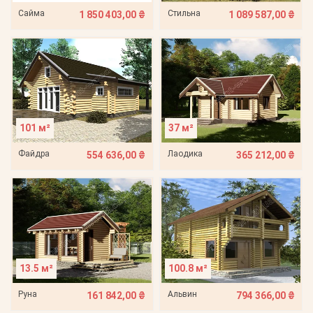
Сайма
Стильна
1 850 403,00 ₴
1 089 587,00 ₴
101 м²
37 м²
Файдра
Лаодика
554 636,00 ₴
365 212,00 ₴
13.5 м²
100.8 м²
Руна
Альвин
161 842,00 ₴
794 366,00 ₴