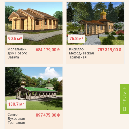
90.5 м²
76.8 м²
Молельный
Кирилло-
684 179,00 ₴
787 319,00 ₴
дом Нового
Мефодиевская
Завета
Трапезная
ФИЛЬТР
130.7 м²
Свято-
897 475,00 ₴
Духовская
Трапезная