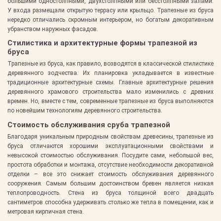
большими одностолпными, двухстолпными или бесстолпными залами.
У входа размещали открытую террасу или крыльцо. Трапезные из бруса
нередко отличались скромным интерьером, но богатым декоративным
убранством наружных фасадов.
Стилистика и архитектурные формы трапезной из
бруса
Трапезные из бруса, как правило, возводятся в классической стилистике
деревянного зодчества. Их планировка укладывается в известные
традиционные архитектурные схемы. Главные архитектурные решения
деревянного храмового строительства мало изменились с древних
времен. Но, вместе с тем, современные трапезные из бруса выполняются
по новейшим технологиям деревянного строительства.
Стоимость обслуживания сруба трапезной
Благодаря уникальным природным свойствам древесины, трапезные из
бруса отличаются хорошими эксплуатационными свойствами и
невысокой стоимостью обслуживания. Посудите сами, небольшой вес,
простота обработки и монтажа, отсутствие необходимости декоративной
отделки – все это снижает стоимость обслуживания деревянного
сооружения. Самым большим достоинством бревен является низкая
теплопроводность. Стена из бруса толщиной всего двадцать
сантиметров способна удерживать столько же тепла в помещении, как и
метровая кирпичная стена.