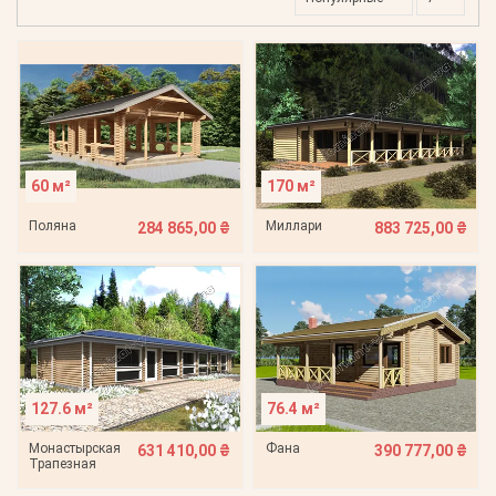
60 м²
170 м²
Поляна
Миллари
284 865,00 ₴
883 725,00 ₴
127.6 м²
76.4 м²
Монастырская
Фана
631 410,00 ₴
390 777,00 ₴
Трапезная