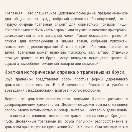
Трапезная – это специальное церковное помещение, предназначенное
для общественных нужд, собраний прихожан, богослужений, но в
первую очередь трапезная служит для совместных приёмов пищи.
Трапезная может быть частью храма или служить в качестве пристройки,
расположенной в его западной части. Такое помещение трапезной
служит для богослужений в зимнее время, собраний прихожан,
размещения церковно-приходской школы при небольшом количестве
детей. Трапезная может включать прихожую, зал, алтарь. Отдельно
стоящие трапезные из бруса могут включать помещения трапезной
церкви и подсобные помещения поварни или кладовой.
Краткая историческая справка о трапезных из бруса
Сруб трапезной представляет собой простые формы деревянного
храмового строительства. В ней сочетается быстрота и удобство
возведения с надежностью и долговечностью постройки.
Деревянное храмовое строительство получило быстрое развитие с
распространением христианства. Деревянные храмы всегда отличались
особой монументальностью и совершенством. Согласно древнейшим
летописным источникам, деревянные храмы строили еще до Крещения
Руси. Деревянные трапезные из бруса получили распространение в
храмовой архитектуре на протяжении XVII—XIX веков. Они возводились с