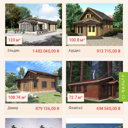
120 м²
100.8 м²
Эльден
Аурдис
1 482 040,00 ₴
913 715,00 ₴
ФИЛЬТР
108.74 м²
72.7 м²
Демир
Флейта3
879 136,00 ₴
494 540,00 ₴