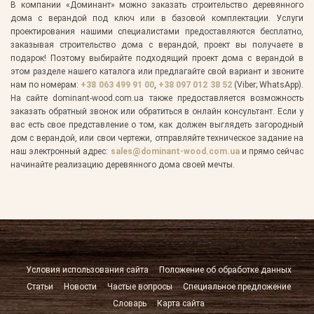
В компании «Доминант» можно заказать строительство деревянного
дома с верандой под ключ или в базовой комплектации. Услуги
проектирования нашими специалистами предоставляются бесплатно,
заказывая строительство дома с верандой, проект вы получаете в
подарок! Поэтому выбирайте подходящий проект дома с верандой в
этом разделе нашего каталога или предлагайте свой вариант и звоните
нам по номерам:
+38
063 499 91 00
,
+38
097 012 38 52
(Viber; WhatsApp).
На сайте dominant-wood.com.ua также предоставляется возможность
заказать обратный звонок или обратиться в онлайн консультант. Если у
вас есть свое представление о том, как должен выглядеть загородный
дом с верандой, или свои чертежи, отправляйте техническое задание на
наш электронный адрес:
sales@dominant-wood.com.ua
и прямо сейчас
начинайте реализацию деревянного дома своей мечты.
Условия использования сайта
Положение об обработке данных
Статьи
Новости
Частые вопросы
Специальное предложение
Словарь
Карта сайта