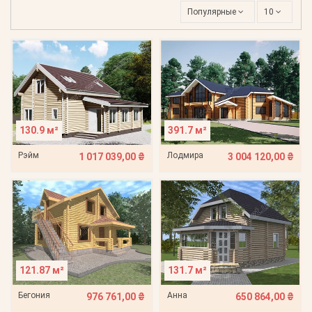
Популярные
10
130.9 м²
391.7 м²
Рэйм
Лодмира
1 017 039,00 ₴
3 004 120,00 ₴
121.87 м²
131.7 м²
Бегония
Анна
976 761,00 ₴
650 864,00 ₴