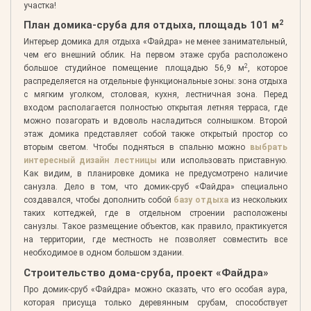
участка!
2
План домика-сруба для отдыха, площадь 101 м
Интерьер домика для отдыха «Файдра» не менее занимательный,
чем его внешний облик. На первом этаже сруба расположено
2
большое студийное помещение площадью 56,9 м
, которое
распределяется на отдельные функциональные зоны: зона отдыха
с мягким уголком, столовая, кухня, лестничная зона. Перед
входом располагается полностью открытая летняя терраса, где
можно позагорать и вдоволь насладиться солнышком. Второй
этаж домика представляет собой также открытый простор со
вторым светом. Чтобы подняться в спальню можно
выбрать
интересный дизайн лестницы
или использовать приставную.
Как видим, в планировке домика не предусмотрено наличие
санузла. Дело в том, что домик-сруб «Файдра» специально
создавался, чтобы дополнить собой
базу отдыха
из нескольких
таких коттеджей, где в отдельном строении расположены
санузлы. Такое размещение объектов, как правило, практикуется
на территории, где местность не позволяет совместить все
необходимое в одном большом здании.
Строительство дома-сруба, проект «Файдра»
Про домик-сруб «Файдра» можно сказать, что его особая аура,
которая присуща только деревянным срубам, способствует