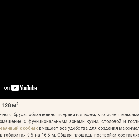
2
 128 м
чного бруса, обязательно понравится всем, кто хочет максим
омещение с функциональными зонами кухни, столовой и гост
евянный особняк
вмещает все удобства для создания максимал
в габаритах 9,5 на 16,5 м. Общая площадь постройки составля