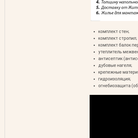
комплект стен;
комплект стропил;
комплект балок пе
утеплитель межве
антисептик (антис
дубовые нагеля;
крепежные материа
гидроизоляция;
огнебиозащита (об