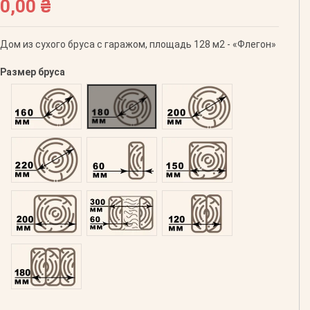
0,00 ₴
Дом из сухого бруса с гаражом, площадь 128 м2 - «Флегон»
Размер бруса
Оцилиндрованний 160
Оцилиндрованний 180
Оцилиндрованний 200
Оцилиндрованний 220
Профилированний 60
Профилированний 150
Профилированний 200
Двойной 300
Клееный 120
Клееный 180