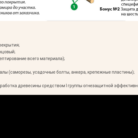
рекрытия;
нцовый;
ептирование всего материала);
лы (саморезы, усадочные болты, анкера, крепежные пластины);
работка древесины средством I группы огнезащитной эффективн