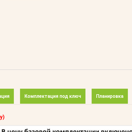
ация
Комплектация под ключ
Планировка
у)