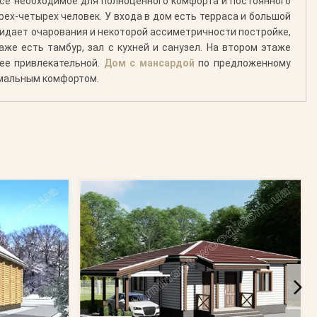
все необходимое для полноценного комфорта и постоянного
трех-четырех человек. У входа в дом есть терраса и большой
ридает очарования и некоторой ассиметричности постройке,
аже есть тамбур, зал с кухней и санузел. На втором этаже
ее привлекательной.
Дом с мансардой
по предложенному
имальным комфортом.