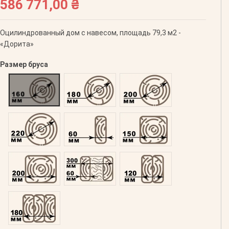
586 771,00 ₴
Оцилиндрованный дом с навесом, площадь 79,3 м2 -
«Дорита»
Размер бруса
Оцилиндрованний 160
Оцилиндрованний 180
Оцилиндрованний 200
Оцилиндрованний 220
Профилированний 60
Профилированний 150
Профилированний 200
Двойной 300
Клееный 120
Клееный 180