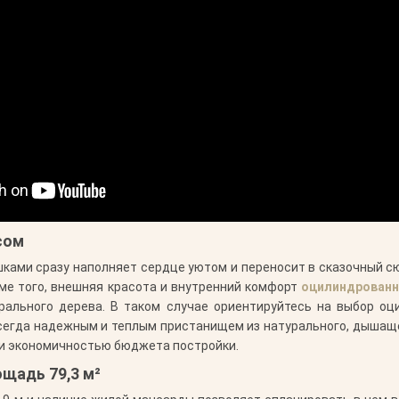
сом
шками сразу наполняет сердце уютом и переносит в сказочный 
оме того, внешняя красота и внутренний комфорт
оцилиндрованн
урального дерева. В таком случае ориентируйтесь на выбор о
всегда надежным и теплым пристанищем из натурального, дышаще
 и экономичностью бюджета постройки.
щадь 79,3 м²