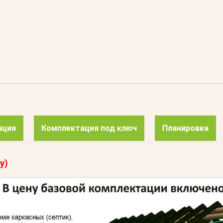
ация
Комплектация под ключ
Планировка
у)