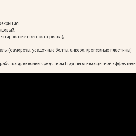
рекрытия;
нцовый;
ептирование всего материала);
лы (саморезы, усадочные болты, анкера, крепежные пластины);
работка древесины средством I группы огнезащитной эффективн