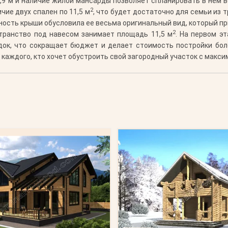
9 м и наличие жилой мансарды позволяет спланировать в нем 
2
ие двух спален по 11,5 м
, что будет достаточно для семьи из 
ьность крыши обусловила ее весьма оригинальный вид, который п
2
транство под навесом занимает площадь 11,5 м
. На первом эт
док, что сокращает бюджет и делает стоимость постройки бол
каждого, кто хочет обустроить свой загородный участок с макс