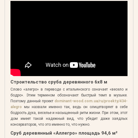
Строительство сруба деревянного 6х8 м
Слово «алегро» в переводе с итальянского означает «весело и
бодро». Этим термином обозначают быстрый темп в музыке.
Поэтому данный проект
dominant-wood.com.ua/ru/proekty/434-
alegro
мы назвали именно так, ведь он олицетворяет в себе
бодрость духа, веселье и насыщенный ритм жизни. При этом, этот
дом имеет такой надежный вид, что убедит даже заядлых
консерваторов, что это именно то, что нужно.
Сруб деревянный «Аллегро» площадь 94,6 м²