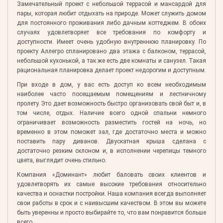
Замечательный проект с небольшой террасой и мансардой для
пары, которая любит отдыхать на природе. Может служить домом
для постоянного проживания либо дачным коттеджем. В обоих
случаях удовлетворяет все требования по комфорту и
доступности. Имеет очень удобную внутреннюю планировку. По
проекту Аллегро спланировано два этажа с балконом, террасой,
небольшой кухонькой, а так же есть две комнаты и санузел. Такая
рациональная планировка делает проект недорогим и доступным.
При входе в дом, у вас есть доступ ко всем необходимым
наиболее часто посещаемым помещениям и лестничному
пролету. Это дает возможность быстро организовать свой быт и, в
том числе, отдых. Наличие всего одной спальни немного
ограничивает возможность разместить гостей на ночь, но
временно в этом поможет зал, где достаточно места и можно
поставить пару диванов. Двускатная крыша сделана с
достаточно резким склоном и, в исполнении черепицы темного
цвета, выглядит очень стильно.
Компания «Доминант» любит баловать своих клиентов и
удовлетворять их самые высокие требования относительно
качества и оснастки постройки. Наша компания всегда выполняет
свои работы в срок и с наивысшим качеством. В этом вы можете
быть уверенны и просто выбирайте то, что вам понравится больше
всего.