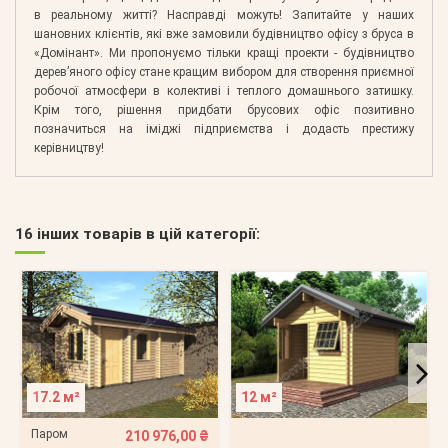
в реальному житті? Насправді можуть! Запитайте у наших
шановних клієнтів, які вже замовили будівництво офісу з бруса в
«Домінант». Ми пропонуємо тільки кращі проекти - будівництво
дерев’яного офісу стане кращим вибором для створення приємної
робочої атмосфери в колективі і теплого домашнього затишку.
Крім того, рішення придбати брусових офіс позитивно
позначиться на іміджі підприємства і додасть престижу
керівництву!
16 інших товарів в цій категорії:
17.2 м²
12 м²
Паром
210 976,00 ₴