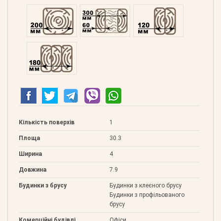
Профільований 200
Подвійний 300
Клеєний 120
Клеєний 180
Кількість поверхів
1
Площа
30.3
Ширина
4
Довжина
7.9
Будинки з брусу
Будинки з клеєного брусу
Будинки з профільованого
брусу
Комерційні будівлі
Офіси