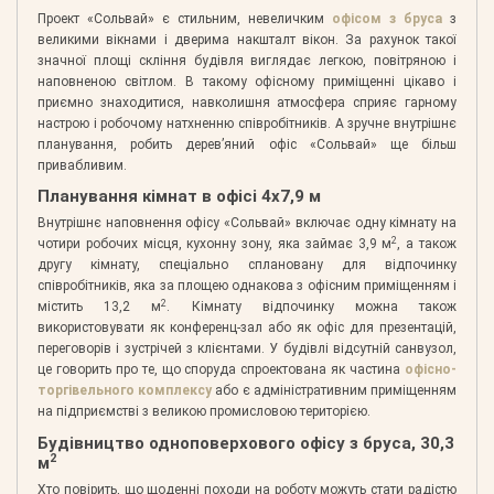
Проект «Сольвай» є стильним, невеличким
офісом з бруса
з
великими вікнами і дверима накшталт вікон. За рахунок такої
значної площі скління будівля виглядає легкою, повітряною і
наповненою світлом. В такому офісному приміщенні цікаво і
приємно знаходитися, навколишня атмосфера сприяє гарному
настрою і робочому натхненню співробітників. А зручне внутрішнє
планування, робить дерев’яний офіс «Сольвай» ще більш
привабливим.
Планування кімнат в офісі 4х7,9 м
Внутрішнє наповнення офісу «Сольвай» включає одну кімнату на
2
чотири робочих місця, кухонну зону, яка займає 3,9 м
, а також
другу кімнату, спеціально сплановану для відпочинку
співробітників, яка за площею однакова з офісним приміщенням і
2
містить 13,2 м
. Кімнату відпочинку можна також
використовувати як конференц-зал або як офіс для презентацій,
переговорів і зустрічей з клієнтами. У будівлі відсутній санвузол,
це говорить про те, що споруда спроектована як частина
офісно-
торгівельного комплексу
або є адміністративним приміщенням
на підприємстві з великою промисловою територією.
Будівництво одноповерхового офісу з бруса, 30,3
2
м
Хто повірить, що щоденні походи на роботу можуть стати радістю