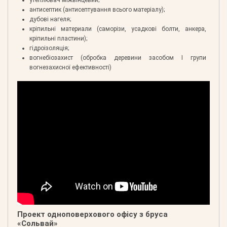
утеплювач міжвінцевий;
антисептик (антисептування всього матеріалу);
дубові нагеля;
кріпильні материали (саморізи, усадкові болти, анкера,
кріпильні пластини);
гідроізоляція;
вогнебіозахист (обробка деревини засобом І групи
вогнезахисної ефективності)
Проект одноповерхового офісу з бруса
«Сольвай»