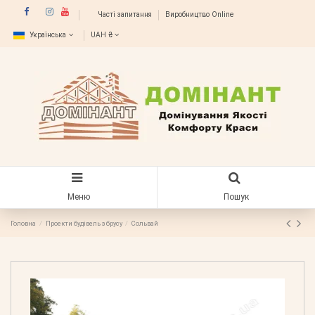
Часті запитання
Виробництво Online
Українська
UAH ₴
Меню
Пошук
Головна
Проекти будівель з брусу
Сольвай