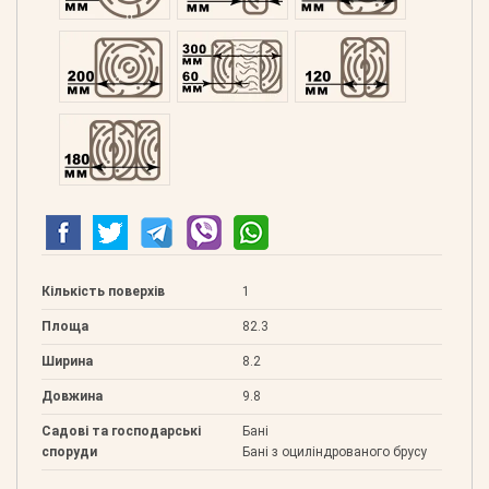
Профільований 200
Подвійний 300
Клеєний 120
Клеєний 180
Кількість поверхів
1
Площа
82.3
Ширина
8.2
Довжина
9.8
Садові та господарські
Бані
споруди
Бані з оциліндрованого брусу