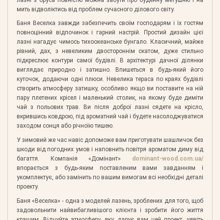
мить відволіктись від проблем сучасного ділового світу.
Баня Веселка завжди забезпечить своїм господарям і їх гостям
повноцінний відпочинок і гарний настрій. Простий дизайн цієї
лазні нагадує чимось тихоокеанське бунгало. Класичний, майже
рівний, дах, з невеликим двостороннім скатом, дуже стильно
підкреслює контури самої будівлі. В архітектурі дачної ділянки
виглядає природно і затишно. Впишеться в будь-який його
куточок, додаючи одні плюси. Невелика тераса по краях будівлі
створить атмосферу затишку, особливо якщо ви поставите на ній
пару плетених крісел і маленький столик, на якому буде диміти
чай з польових трав. Ви після доброї лазні сядете на крісло,
вкрившись ковдрою, під ароматний чай і будете насолоджуватися
заходом сонця або річноїю тишею.
У зимовий же час навіс допоможе вам приготувати шашличок без
шкоди від погодних умов і наповнить повітря ароматом диму від
багаття. Компанія «Домінант»
dominant-wood.com.ua/
впорається з будь-яким поставленим вами завданням і
укомплектує, або замінить по вашим вимогам всі необхідні деталі
проекту.
Баня «Веселка» - одна з моделей лазень, зроблених для того, щоб
задовольнити найвибагливішого клієнта і зробити його життя
кращим. Відчуйте атмосферу, яку дарує вам цей проект, уявіть