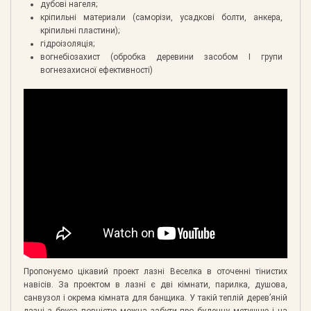
дубові нагеля;
кріпильні материали (саморізи, усадкові болти, анкера,
кріпильні пластини);
гідроізоляція;
вогнебіозахист (обробка деревини засобом І групи
вогнезахисної ефективності)
Пропонуємо цікавий проект лазні Веселка в оточенні тінистих
навісів. За проектом в лазні є дві кімнати, парилка, душова,
санвузол і окрема кімната для банщика. У такій теплій дерев’яній
лазні з бруса повністю можна забути про буденну метушню і на