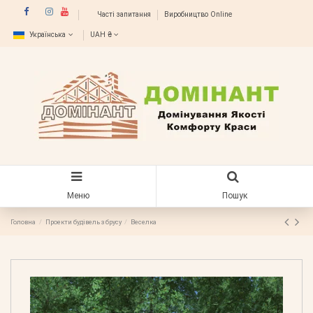
Часті запитання
Виробництво Online
Українська
UAH ₴
Меню
Пошук
Головна
Проекти будівель з брусу
Веселка