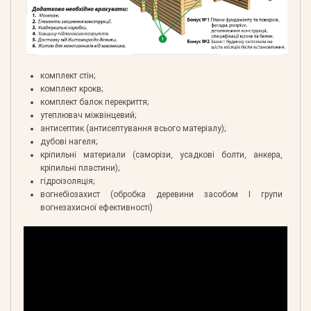
комплект стін;
комплект крокв;
комплект балок перекриття;
утеплювач міжвінцевий;
антисептик (антисептування всього матеріалу);
дубові нагеля;
кріпильні материали (саморізи, усадкові болти, анкера,
кріпильні пластини);
гідроізоляція;
вогнебіозахист (обробка деревини засобом І групи
вогнезахисної ефективності)