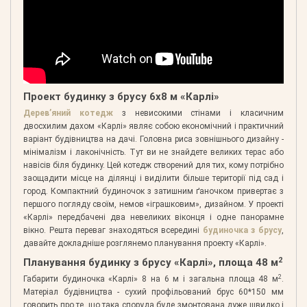
Проект будинку з брусу 6х8 м «Карлі»
Дерев’яний котедж
з невисокими стінами і класичним
двосхилим дахом «Карлі» являє собою економічний і практичний
варіант будівництва на дачі. Головна риса зовнішнього дизайну -
мінімалізм і лаконічність. Тут ви не знайдете великих терас або
навісів біля будинку. Цей котедж створений для тих, кому потрібно
заощадити місце на ділянці і виділити більше території під сад і
город. Компактний будиночок з затишним ґаночком привертає з
першого погляду своїм, немов «іграшковим», дизайном. У проекті
«Карлі» передбачені два невеликих віконця і одне панорамне
вікно. Решта переваг знаходяться всередині
будиночка з брусу
,
давайте докладніше розглянемо планування проекту «Карлі».
2
Планування будинку з брусу «Карлі», площа 48 м
2
Габарити будиночка «Карлі» 8 на 6 м і загальна площа 48 м
.
Матеріал будівництва - сухий профільований брус 60*150 мм
говорить про те, що така споруда буде змонтована дуже швидко і