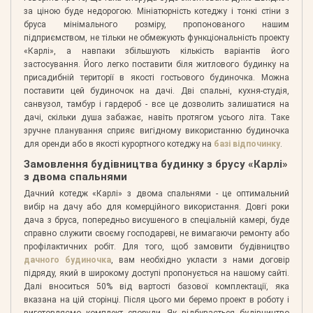
за ціною буде недорогою. Мініатюрність котеджу і тонкі стіни з
бруса мінімального розміру, пропонованого нашим
підприємством, не тільки не обмежують функціональність проекту
«Карлі», а навпаки збільшують кількість варіантів його
застосування. Його легко поставити біля житлового будинку на
присадибній території в якості гостьового будиночка. Можна
поставити цей будиночок на дачі. Дві спальні, кухня-студія,
санвузол, тамбур і гардероб - все це дозволить залишатися на
дачі, скільки душа забажає, навіть протягом усього літа. Таке
зручне планування сприяє вигідному використанню будиночка
для оренди або в якості курортного котеджу на
базі відпочинку
.
Замовлення будівництва будинку з брусу «Карлі»
з двома спальнями
Дачний котедж «Карлі» з двома спальнями - це оптимальний
вибір на дачу або для комерційного використання. Довгі роки
дача з бруса, попередньо висушеного в спеціальній камері, буде
справно служити своєму господареві, не вимагаючи ремонту або
профілактичних робіт. Для того, щоб замовити будівництво
дачного будиночка
, вам необхідно укласти з нами договір
підряду, який в широкому доступі пропонується на нашому сайті.
Далі вноситься 50% від вартості базової комплектації, яка
вказана на цій сторінці. Після цього ми беремо проект в роботу і
виготовляємо комплект споруди. Як відбувається будівництво