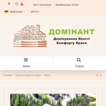
Часті запитання
Виробництво Online
Українська
UAH ₴
Меню
Пошук
Головна
Проекти будівель з брусу
Карлі