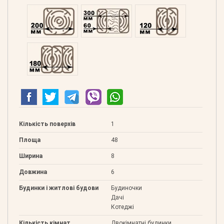
Профільований 200
Подвійний 300
Клеєний 120
Клеєний 180
Кількість поверхів
1
Площа
48
Ширина
8
Довжина
6
Будинки і житлові будови
Будиночки
Дачі
Котеджі
Кількість кімнат
Двокімнатні будинки