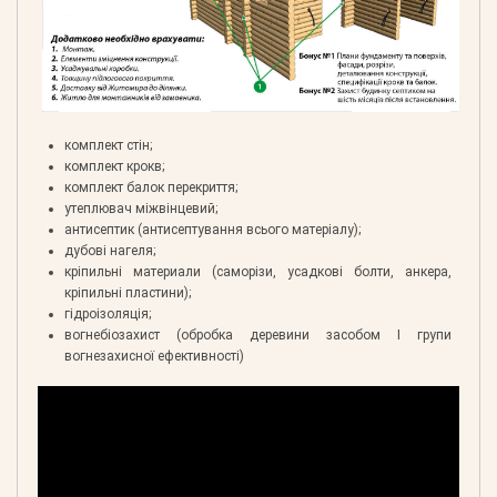
комплект стін;
комплект крокв;
комплект балок перекриття;
утеплювач міжвінцевий;
антисептик (антисептування всього матеріалу);
дубові нагеля;
кріпильні материали (саморізи, усадкові болти, анкера,
кріпильні пластини);
гідроізоляція;
вогнебіозахист (обробка деревини засобом І групи
вогнезахисної ефективності)