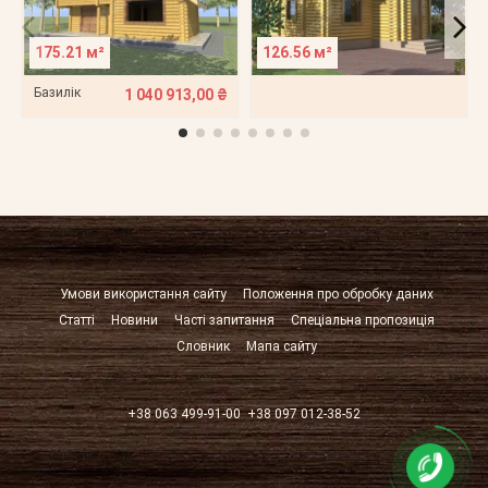
175.21 м²
126.56 м²
Базилік
1 040 913,00 ₴
Умови використання сайту
Положення про обробку даних
Статті
Новини
Часті запитання
Спеціальна пропозиція
Словник
Мапа сайту
+38 063 499-91-00
+38 097 012-38-52