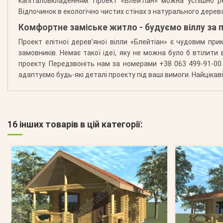
капіталовкладенням. Проект «Блейтіан» можна успішно р
Відпочинок в екологічно чистих стінах з натурального дерева
Комфортне заміське житло - будуємо віллу за п
Проект елітної дерев’яної вілли «Блейтіан» є чудовим пр
замовників. Немає такої ідеї, яку не можна було б втілит
проекту. Передзвоніть нам за номерами +38 063 499-91-00 
адаптуємо будь-які деталі проекту під ваші вимоги. Найцік
16 інших товарів в цій категорії: