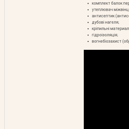
комплект балок пе
утеплювач міжвінц
антисептик (антис
дубові нагеля;
кріпильні материали
гідроізоляція;
вогнебіозахист (об