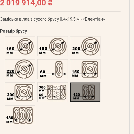
2 019 914,00 ₴
Заміська вілла з сухого брусу 8,4х19,5 м - «Блейтіан»
Розмір брусу
Оциліндрований 160
Оциліндрований 180
Оциліндрований 200
Оциліндрований 220
Профільований 60
Профільований 150
Профільований 200
Подвійний 300
Клеєний 120
Клеєний 180