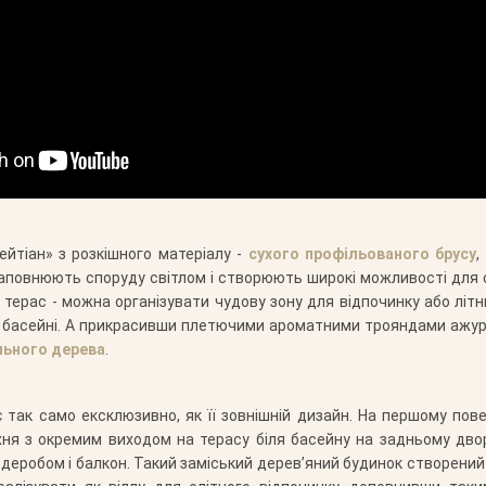
йтіан» з розкішного матеріалу -
сухого профільованого брусу
,
наповнюють споруду світлом і створюють широкі можливості для с
 терас - можна організувати чудову зону для відпочинку або літн
 в басейні. А прикрасивши плетючими ароматними трояндами ажурн
ального дерева
.
 так само ексклюзивно, як її зовнішній дизайн. На першому пов
кухня з окремим виходом на терасу біля басейну на задньому дв
ардеробом і балкон. Такий заміський дерев’яний будинок створен