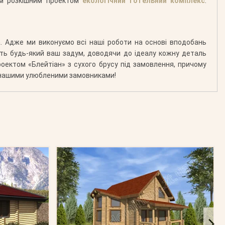
ким розкішним проектом
екологічний готельний комплекс
.
а. Адже ми виконуємо всі наші роботи на основі вподобань
ують будь-який ваш задум, доводячи до ідеалу кожну деталь
роектом «Блейтіан» з сухого брусу під замовлення, причому
 з нашими улюбленими замовниками!