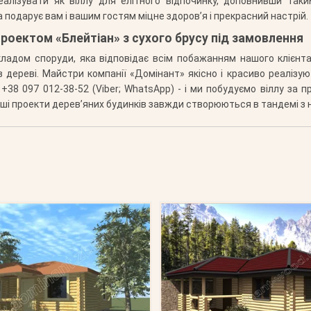
еалізувати як віллу для елітного відпочинку, доповнивши та
 подарує вам і вашим гостям міцне здоров’я і прекрасний настрій.
роектом «Блейтіан» з сухого брусу під замовлення
икладом споруди, яка відповідає всім побажанням нашого клієнт
и в дереві. Майстри компанії «Домінант» якісно і красиво реаліз
+38 097 012-38-52 (Viber; WhatsApp) - і ми побудуємо віллу за п
авіші проекти дерев’яних будинків завжди створюються в тандемі