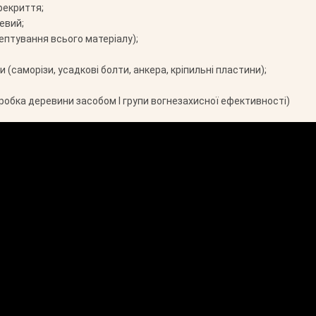
рекриття;
евий;
ептування всього матеріалу);
 (саморізи, усадкові болти, анкера, кріпильні пластини);
робка деревини засобом І групи вогнезахисної ефективності)