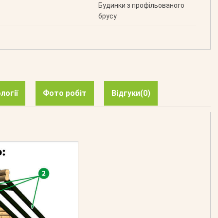
Будинки з профільованого
брусу
логії
Фото робіт
Відгуки
(0)