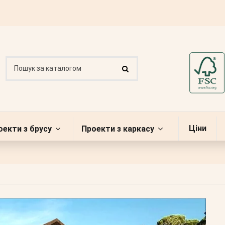
Ціни
оекти з брусу
Проекти з каркасу