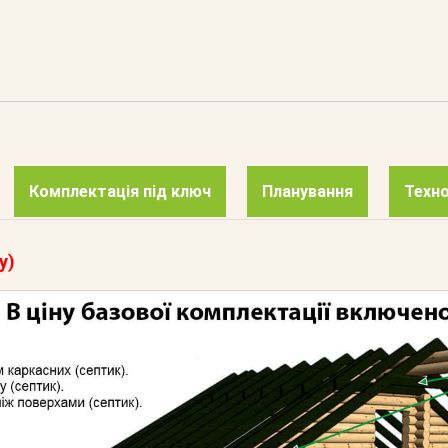
Комплектація під ключ
Планування
Техно
у)