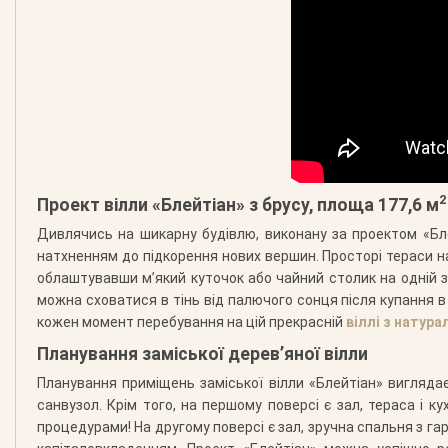
2
Проект вілли «Блейтіан» з брусу, площа 177,6 м
Дивлячись на шикарну будівлю, виконану за проектом «Бле
натхненням до підкорення нових вершин. Просторі тераси 
облаштувавши м’який куточок або чайний столик на одній з
можна сховатися в тінь від палючого сонця після купання
кожен момент перебування на цій прекрасній
віллі з натур
Планування заміської дерев’яної вілли
Планування приміщень заміської вілли «Блейтіан» виглядає
санвузол. Крім того, на першому поверсі є зал, тераса і 
процедурами! На другому поверсі є зал, зручна спальня з г