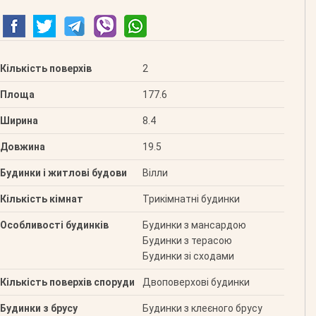
Кількість поверхів
2
Площа
177.6
Ширина
8.4
Довжина
19.5
Будинки і житлові будови
Вілли
Кількість кімнат
Трикімнатні будинки
Особливості будинків
Будинки з мансардою
Будинки з терасою
Будинки зі сходами
Кількість поверхів споруди
Двоповерхові будинки
Будинки з брусу
Будинки з клеєного брусу