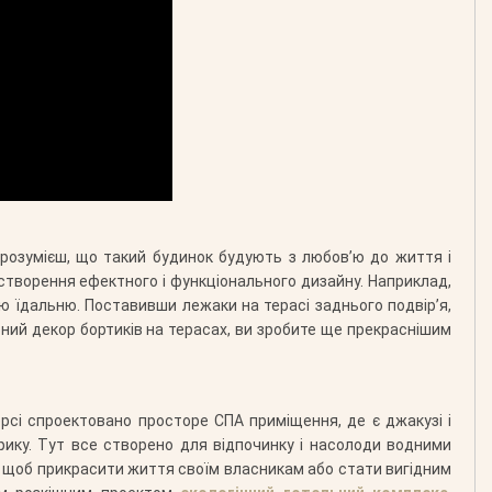
 розумієш, що такий будинок будують з любов’ю до життя і
творення ефектного і функціонального дизайну. Наприклад,
ю їдальню. Поставивши лежаки на терасі заднього подвір’я,
ий декор бортиків на терасах, ви зробите ще прекраснішим
ерсі спроектовано просторе СПА приміщення, де є джакузі і
орику. Тут все створено для відпочинку і насолоди водними
ий щоб прикрасити життя своїм власникам або стати вигідним