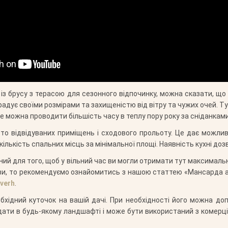
із брусу з терасою для сезонного відпочинку, можна сказати, щ
дує своїми розмірами та захищеністю від вітру та чужих очей. Тут
же можна проводити більшість часу в теплу пору року за сніданкам
асто відвідуваних приміщень і сходового прольоту. Це дає можливі
лькість спальних місць за мінімальної площі. Наявність кухні до
ений для того, щоб у вільний час ви могли отримати тут максимал
ніви, то рекомендуємо ознайомитись з нашою статтею «Мансарда 
verh
.
бхідний куточок на вашій дачі. При необхідності його можна 
ядати в будь-якому ландшафті і може бути використаний з комер