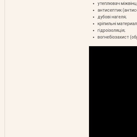
утеплювач міжвінц
антисептик (антис
дубові нагеля;
кріпильні материали
гідроізоляція;
вогнебіозахист (об