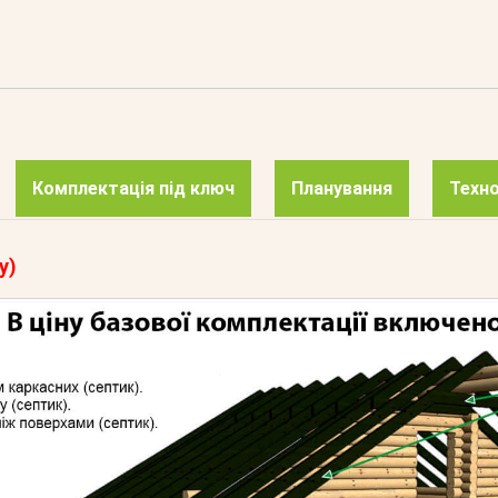
Комплектація під ключ
Планування
Техно
у)