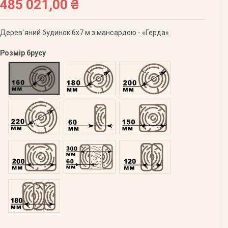
485 021,00 ₴
Дерев`яний будинок 6х7 м з мансардою - «Герда»
Розмір брусу
Оциліндрований 160
Оциліндрований 180
Оциліндрований 200
Оциліндрований 220
Профільований 60
Профільований 150
Профільований 200
Подвійний 300
Клеєний 120
Клеєний 180