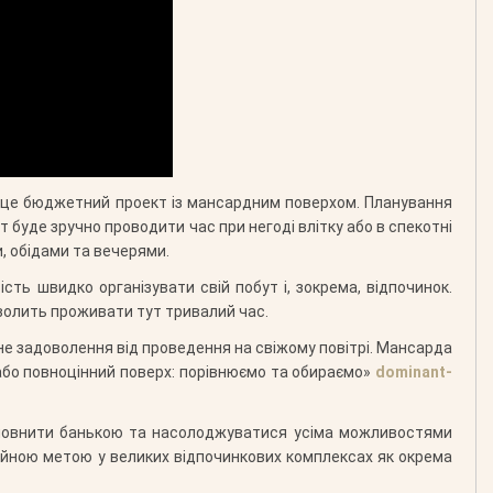
о це бюджетний проект із мансардним поверхом. Планування
 буде зручно проводити час при негоді влітку або в спекотні
и, обідами та вечерями.
сть швидко організувати свій побут і, зокрема, відпочинок.
зволить проживати тут тривалий час.
ьне задоволення від проведення на свіжому повітрі. Мансарда
або повноцінний поверх: порівнюємо та обираємо»
dominant-
доповнити банькою та насолоджуватися усіма можливостями
ційною метою у великих відпочинкових комплексах як окрема