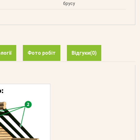
брусу
логії
Фото робіт
Відгуки
(0)