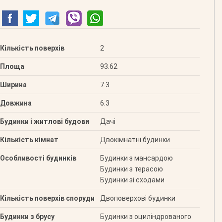
Кількість поверхів
2
Площа
93.62
Ширина
7.3
Довжина
6.3
Будинки і житлові будови
Дачі
Кількість кімнат
Двокімнатні будинки
Особливості будинків
Будинки з мансардою
Будинки з терасою
Будинки зі сходами
Кількість поверхів споруди
Двоповерхові будинки
Будинки з брусу
Будинки з оциліндрованого