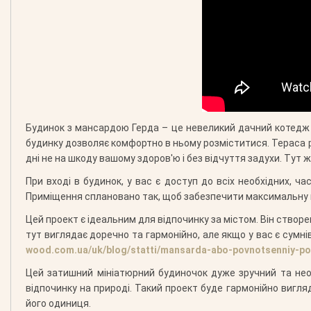
Будинок з мансардою Герда – це невеликий дачний котедж 
будинку дозволяє комфортно в ньому розміститися. Тераса ра
дні не на шкоду вашому здоров'ю і без відчуття задухи. Тут 
При вході в будинок, у вас є доступ до всіх необхідних, ч
Приміщення сплановано так, щоб забезпечити максимальну кі
Цей проект є ідеальним для відпочинку за містом. Він створ
тут виглядає доречно та гармонійно, але якщо у вас є сум
wood.com.ua/uk/blog/statti/mansarda-abo-povnotsenniy-po
Цей затишний мініатюрний будиночок дуже зручний та нео
відпочинку на природі. Такий проект буде гармонійно вигл
його одиниця.