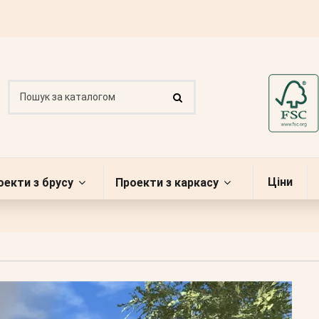
Ціни
оекти з брусу
Проекти з каркасу