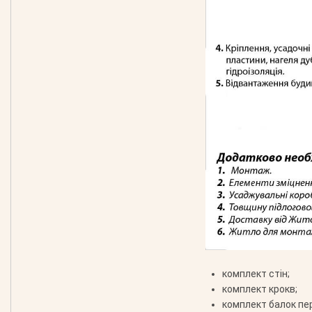
комплект стін;
комплект крокв;
комплект балок пе