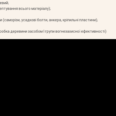
евий;
ептування всього матеріалу);
 (саморізи, усадкові болти, анкера, кріпильні пластини);
робка деревини засобом І групи вогнезахисної ефективності)