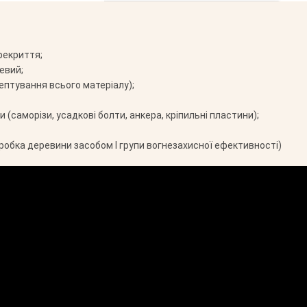
рекриття;
евий;
ептування всього матеріалу);
 (саморізи, усадкові болти, анкера, кріпильні пластини);
робка деревини засобом І групи вогнезахисної ефективності)