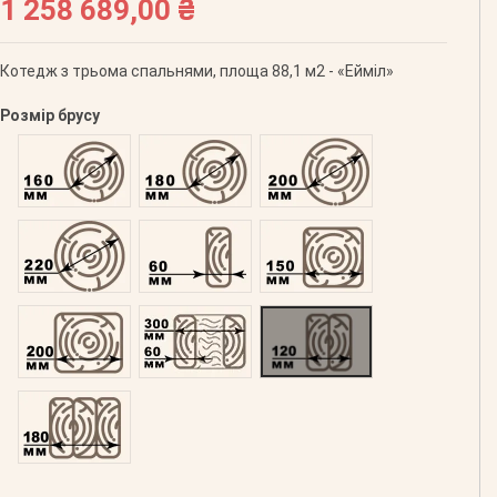
1 258 689,00 ₴
Котедж з трьома спальнями, площа 88,1 м2 - «Ейміл»
Розмір брусу
Оциліндрований 160
Оциліндрований 180
Оциліндрований 200
Оциліндрований 220
Профільований 60
Профільований 150
Профільований 200
Подвійний 300
Клеєний 120
Клеєний 180