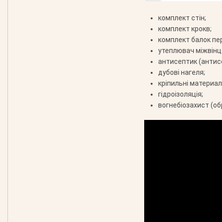
комплект стін;
комплект крокв;
комплект балок пе
утеплювач міжвінц
антисептик (антис
дубові нагеля;
кріпильні материали
гідроізоляція;
вогнебіозахист (об