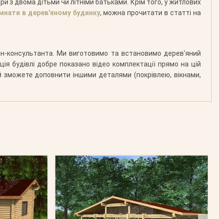
ри з двома дітьми чи літніми батьками. Крім того, у житлових
імнати в дерев'яному будинку
, можна прочитати в статті на
йн-консультанта. Ми виготовимо та встановимо дерев'яний
я будівлі добре показано відео комплектації прямо на цій
ий зможете доповнити іншими деталями (покрівлею, вікнами,