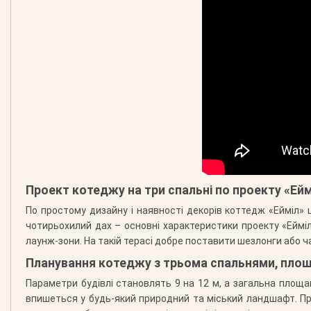
Проект котеджу на три спальні по проекту «Ейм
По простому дизайну і наявності декорів коттедж «Ейміл» ц
чотирьохилий дах – основні характеристики проекту «Ейміл
лаунж-зони. На такій терасі добре поставити шезлонги або 
Планування котеджу з трьома спальнями, площ
Параметри будівлі становлять 9 на 12 м, а загальна площа
впишеться у будь-який природний та міський ландшафт. П