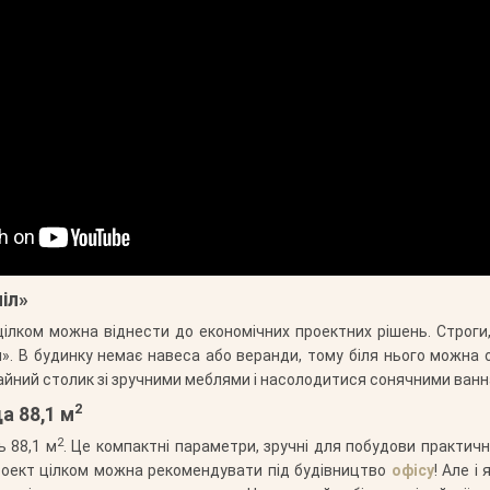
іл»
ілком можна віднести до економічних проектних рішень. Строги, 
». В будинку немає навеса або веранди, тому біля нього можна 
чайний столик зі зручними меблями і насолодитися сонячними ванн
2
а 88,1 м
2
ь 88,1 м
. Це компактні параметри, зручні для побудови практичн
роект цілком можна рекомендувати під будівництво
офісу
! Але 