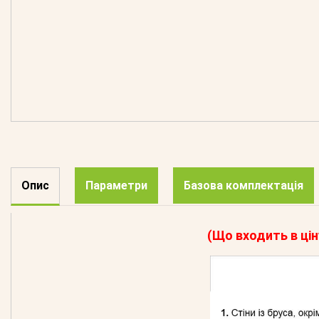
Опис
Параметри
Базова комплектація
(Що входить в цін