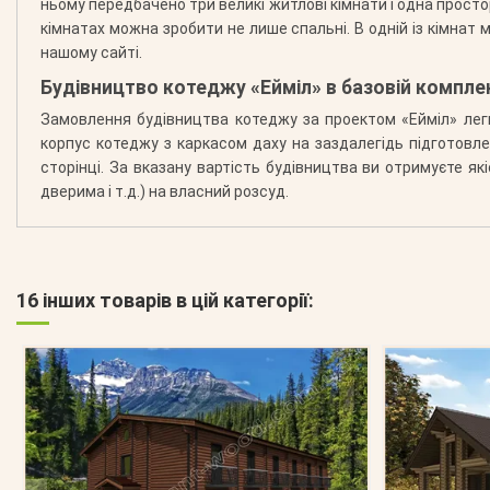
ньому передбачено три великі житлові кімнати і одна простор
кімнатах можна зробити не лише спальні. В одній із кімнат
нашому сайті.
Будівництво котеджу «Ейміл» в базовій компле
Замовлення будівництва котеджу за проектом «Ейміл» лег
корпус котеджу з каркасом даху на заздалегідь підготовл
сторінці. За вказану вартість будівництва ви отримуєте я
дверима і т.д.) на власний розсуд.
16 інших товарів в цій категорії: