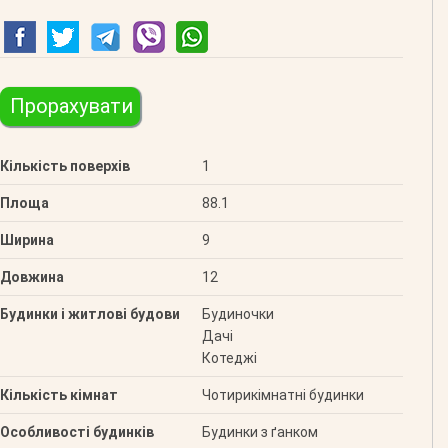
Прорахувати
Кількість поверхів
1
Площа
88.1
Ширина
9
Довжина
12
Будинки і житлові будови
Будиночки
Дачі
Котеджі
Кількість кімнат
Чотирикімнатні будинки
Особливості будинків
Будинки з ґанком