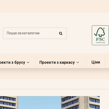
Ціни
оекти з брусу
Проекти з каркасу