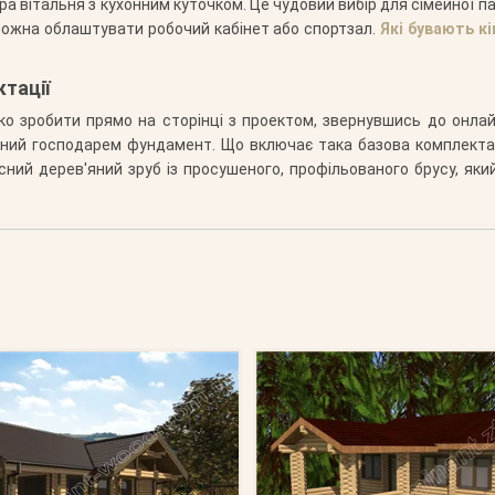
а вітальня з кухонним куточком. Це чудовий вибір для сімейної па
 можна облаштувати робочий кабінет або спортзал.
Які бувають к
ктації
ко зробити прямо на сторінці з проектом, звернувшись до онла
ений господарем фундамент. Що включає така базова комплектаці
кісний дерев'яний зруб із просушеного, профільованого брусу, як