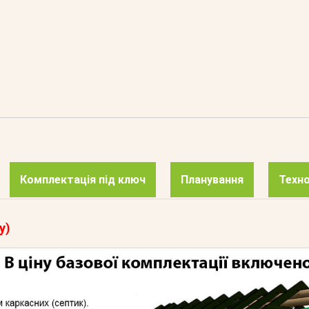
Комплектація під ключ
Планування
Техно
у)