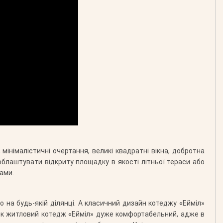
мінімалістичні очертання, великі квадратні вікна, добротна
облаштувати відкриту площадку в якості літньої тераси або
ами.
о на будь-якій ділянці. А класичний дизайн котеджу «Ейміл»
і як житловий котедж «Ейміл» дуже комфортабельний, адже в