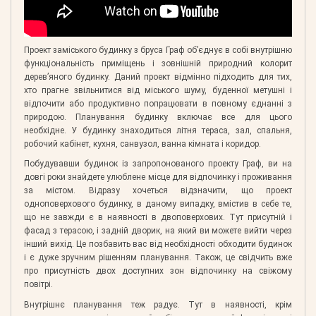
Проект заміського будинку з бруса Граф об’єднує в собі внутрішню
функціональність приміщень і зовнішній природний колорит
дерев’яного будинку. Даний проект відмінно підходить для тих,
хто прагне звільнитися від міського шуму, буденної метушні і
відпочити або продуктивно попрацювати в повному єднанні з
природою. Планування будинку включає все для цього
необхідне. У будинку знаходиться літня тераса, зал, спальня,
робочий кабінет, кухня, санвузол, ванна кімната і коридор.
Побудувавши будинок із запропонованого проекту Граф, ви на
довгі роки знайдете улюблене місце для відпочинку і проживання
за містом. Відразу хочеться відзначити, що проект
одноповерхового будинку, в даному випадку, вмістив в себе те,
що не завжди є в наявності в двоповерхових. Тут присутній і
фасад з терасою, і задній дворик, на який ви можете вийти через
інший вихід. Це позбавить вас від необхідності обходити будинок
і є дуже зручним рішенням планування. Також, це свідчить вже
про присутність двох доступних зон відпочинку на свіжому
повітрі.
Внутрішнє планування теж радує. Тут в наявності, крім