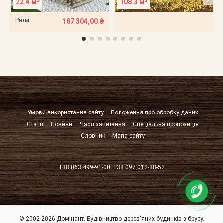
22.4 м²
108.3 м²
Ритм
187 304,00 ₴
Умови використання сайту
Положення про обробку даних
Статті
Новини
Часті запитання
Спеціальна пропозиція
Словник
Мапа сайту
+38 063 499-91-00
+38 097 012-38-52
© 2002-2026 Домінант. Будівництво дерев'яних будинків з брусу.