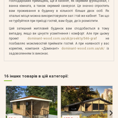
господарських приміщень, ще й кабінет, як окремий функціонал, і
ванна кімната, а також окремий санвузол. Це значно спростить
вам проживання в будинку в кількості більше двох осіб. Як
спальні місця можна використовувати зал і той же кабінет. Так що
не турбуйтеся при приїзді гостей, вам буде, де їх розмістити.
Цей затишний житловий будинок вам сподобається в тому
випадку, якщо ви цінуєте усамітнення і комфорт. Але при цьому
проект
dominant-wood.com.ua/uk/proekty/546-graf
не
позбавляє можливостей приймати гостей. А при наявності у вас
коректив, компанія «Домінант»
dominant-wood.com.ua/uk/
із
задоволенням їх виконає.
16 інших товарів в цій категорії: