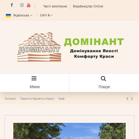
Часті запитання
Виробництво Online
Українська
UAH ₴
Меню
Пошук
Головна
Проекти будівель з брусу
Граф