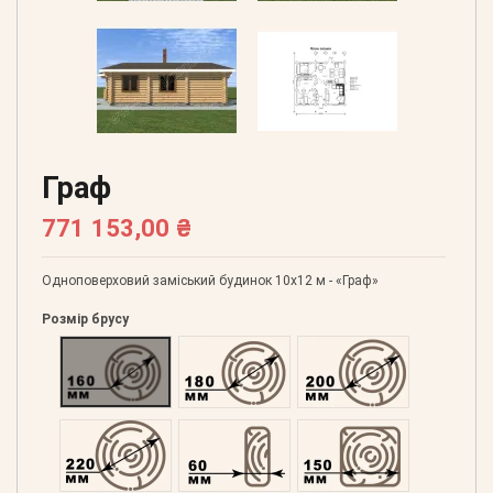
Граф
771 153,00 ₴
Одноповерховий заміський будинок 10х12 м - «Граф»
Розмір брусу
Оциліндрований 160
Оциліндрований 180
Оциліндрований 200
Оциліндрований 220
Профільований 60
Профільований 150