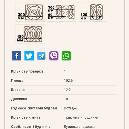
Профільований 200
Подвійний 300
Клеєний 120
Клеєний 180
Кількість поверхів
1
Площа
102.6
Ширина
12.2
Довжина
10
Будинки і житлові будови
Котеджі
Кількість кімнат
Трикімнатні будинки
Особливості будинків
Будинки з терасою