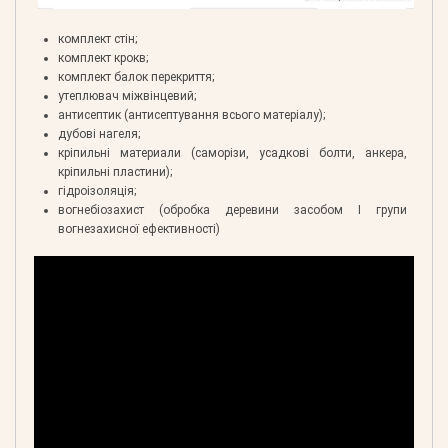
комплект стін;
комплект крокв;
комплект балок перекриття;
утеплювач міжвінцевий;
антисептик (антисептування всього матеріалу);
дубові нагеля;
кріпильні материали (саморізи, усадкові болти, анкера,
кріпильні пластини);
гідроізоляція;
вогнебіозахист (обробка деревини засобом І групи
вогнезахисної ефективності)