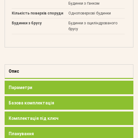
Будинки з ґанком
Кількість поверхів споруди
Одноповерхові будинки
Будинки з брусу
Будинки з оциліндрованого
брусу
Опис
Параметри
Базова комплектація
Комплектація під ключ
Планування