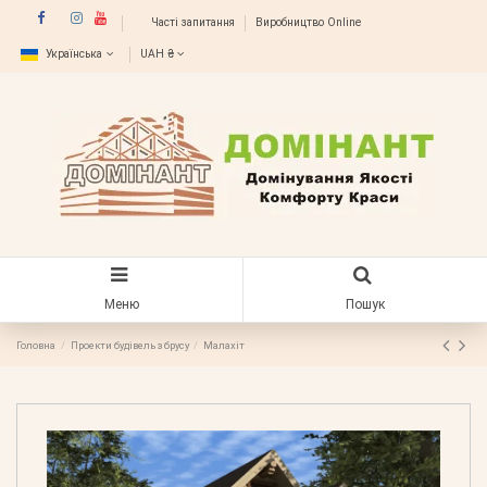
Часті запитання
Виробництво Online
Українська
UAH ₴
Меню
Пошук
Головна
Проекти будівель з брусу
Малахіт