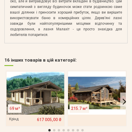
око, але й виправдовує всі витрати вкладені в будівництво. Цей
симпатичний з вигляду будиночок може стати родзинкою саме
вашої ділянки і приносити хороший прибуток, якщо ви вирішите
використовувати баню в комерційних цілях. Дерев’яні лазні
завжди були найпопулярнішими місцями відпочинку та
оздоровлення, а лазня Малахіт - це просто знахідка для
любителів попаритися.
16 інших товарів в цій категорії:
69 м²
215.7 м²
Крінд
617 005,00 ₴