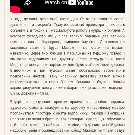
У відвідуванні дерев’яної лазні для багатьох полягає секрет
довголіття та здоров’я. Тому що лазневі процедури звільняють
організм від токсинів і нормалізують роботу внутрішніх органів. А
контраст холодного душу після гарячої парильні дає великий
приплив сил і бадьорості, зміцнює імунітет. Двоповерхова
маленька лазня з бруса Малахіт - це класичний варіант
невеличкої дерев’яної баньки з парильнею на першому поверсі і
кімнатою відпочинку на другому. Легке спорудження лазні
Малахіт є доступним варіантом для будь-якої заміської ділянки.
Відпочинок в цій чудовій лазні обов’язково забезпечить
прекрасний настрій. Таку класичну дерев’яну лазню можна
використовувати і в цілях бізнесу. Компактна будівля баньки
характеризується наступними габаритними розмірами: ширина -
6,3 м, довжина - 4,8 м.
Внутрішнє планування проекту припускає наявність парилки,
душовою, кімнати, тамбура, а на другому мансардному поверсі
пропонується простора кімната відпочинку. Розміри і внутрішнє
наповнення лазні з бруса Малахіт говорить про те, що побудувати
цей проект можна в найкоротші терміни, і будівництво обійдеться
недорого. Баня з оциліндрованих колод Малахіт не тільки радує