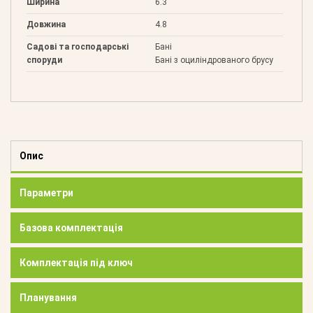
Ширина
6.3
Довжина
4.8
Садові та господарські
Бані
споруди
Бані з оциліндрованого брусу
Опис
Параметри
Базова комплектація
Комплектація під ключ
Планування