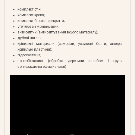
комплект стін;
комплект крокв;
комплект балок перекриття;
утеплювач міжвінцевий;
антисептик (антисептування всього матеріалу);
дубові нагеля;
кріпильні материали (саморізи, усадкові болти, анкера,
кріпильні пластини);
гідроізоляція;
вогнебіозахист (обробка деревини засобом І групи
вогнезахисної ефективності)