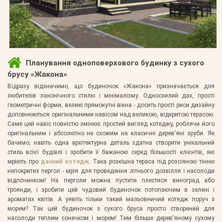
Планування одноповерхового будинку з сухого
брусу «Жакона»
Відразу відзначимо, що будиночок «Жакона» призначається для
любителів лаконічного стилю і мінімалізму. Односхилий дах, прості
геометричні форми, великі прямокутні вікна - досить прості риси дизайну
доповнюються оригінальними навісом над великою, відкритою терасою.
Саме цей навіс повністю змінює простий вигляд котеджу, роблячи його
оригінальним і абсолютно не схожим на класичні дерев'яні зруби. Як
бачимо, навіть одна архітектурна деталь здатна створити унікальний
стиль всієї будівлі і зробити її бажаною серед більшості клієнтів, які
мріють про
дачний котедж
. Така розкішна тераса під розсіяною тінню
непокритих пергол - мрія для проведення літнього дозвілля і насолоди
відпочинком! На перголи можна пустити плестися виноград або
троянди, і зробити цей чудовий будиночок потопаючим в зелені і
ароматах квітів. А уявіть тільки такий мальовничий котедж поруч з
морем? Так цей будиночок з сухого бруса просто створений для
насолоди теплим сонечком і морем! Тим більше дерев'яному сухому