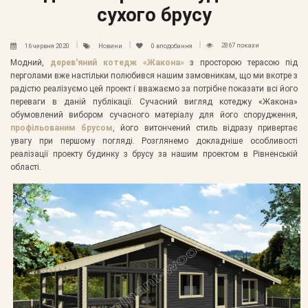
сухого брусу
2867 покази
16 червня 2020
Новини
0
вподобання
Модний,
дерев'яний котедж «Жакона»
з просторою терасою під
перголами вже настільки полюбився нашим замовникам, що ми вкотре з
радістю реалізуємо цей проект і вважаємо за потрібне показати всі його
переваги в даній публікації. Сучасний вигляд котеджу «Жакона»
обумовлений вибором сучасного матеріалу для його спорудження,
профільованим брусом
, його витончений стиль відразу привертає
увагу при першому погляді. Розглянемо докладніше особливості
реалізації проекту будинку з брусу за нашим проектом в Рівненській
області.