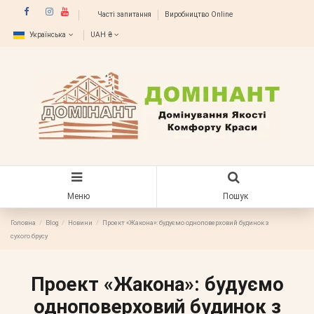
Часті запитання
Виробництво Online
Українська
UAH ₴
Меню
Пошук
Головна
Blog
Новини
Проект «Жакона»: будуємо одноповерховий будинок з
сухого брусу
Проект «Жакона»: будуємо
одноповерховий будинок з