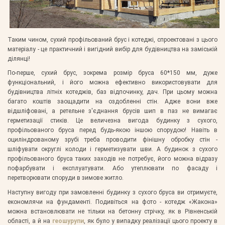
Таким чином, сухий профільований брус і котеджі, спроектовані з цього
матеріалу - це практичний і вигідний вибір для будівництва на заміській
ділянці!
По-перше, сухий брус, зокрема розмір бруса 60*150 мм, дуже
функціональний, і його можна ефективно використовувати для
будівництва літніх котеджів, баз відпочинку, дач. При цьому можна
багато коштів заощадити на оздобленні стін. Адже вони вже
відшліфовані, а ретельне з'єднання брусів шип в паз не вимагає
герметизації стиків. Це величезна вигода будинку з сухого,
профільованого бруса перед будь-якою іншою спорудою! Навіть в
оциліндрованому зрубі треба проводити фінішну обробку стін -
шліфувати округлі колоди і герметизувати шви. А будинок з сухого
профільованого бруса таких заходів не потребує, його можна відразу
пофарбувати і експлуатувати. Або утеплювати по фасаду і
перетворювати споруди в зимове житло.
Наступну вигоду при замовленні будинку з сухого бруса ви отримуєте,
економлячи на фундаменті. Подивіться на фото - котедж «Жакона»
можна встановлювати не тільки на бетонну стрічку, як в Рівненській
області, а й на
геошурупи
, як було у випадку реалізації цього проекту в