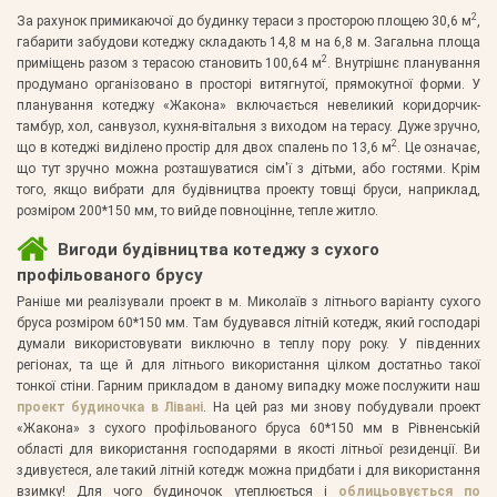
2
За рахунок примикаючої до будинку тераси з просторою площею 30,6 м
,
габарити забудови котеджу складають 14,8 м на 6,8 м. Загальна площа
2
приміщень разом з терасою становить 100,64 м
. Внутрішнє планування
продумано організовано в просторі витягнутої, прямокутної форми. У
планування котеджу «Жакона» включається невеликий коридорчик-
тамбур, хол, санвузол, кухня-вітальня з виходом на терасу. Дуже зручно,
2
що в котеджі виділено простір для двох спалень по 13,6 м
. Це означає,
що тут зручно можна розташуватися сім'ї з дітьми, або гостями. Крім
того, якщо вибрати для будівництва проекту товщі бруси, наприклад,
розміром 200*150 мм, то вийде повноцінне, тепле житло.
Вигоди будівництва котеджу з сухого
профільованого брусу
Раніше ми реалізували проект в м. Миколаїв з літнього варіанту сухого
бруса розміром 60*150 мм. Там будувався літній котедж, який господарі
думали використовувати виключно в теплу пору року. У південних
регіонах, та ще й для літнього використання цілком достатньо такої
тонкої стіни. Гарним прикладом в даному випадку може послужити наш
проект будиночка в Лівані
. На цей раз ми знову побудували проект
«Жакона» з сухого профільованого бруса 60*150 мм в Рівненській
області для використання господарями в якості літньої резиденції. Ви
здивуєтеся, але такий літній котедж можна придбати і для використання
взимку! Для чого будиночок утеплюється і
облицьовується по