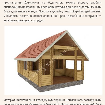
призначення. Дивлячись на будиночок, можна відразу зробити
висновок, що це класичний гостьовий котедж для бази відпочинку, який
буде здаватися в оренду. Простота дизайну, нехитрі архітектурні форми і
мінімалізм лежать в основі лаконічної краси дерев'яної конструкції та
економного бюджету споруди.
Матеріал виготовлення котеджу був обраний найменшого розміру, який
пропонується виробництвом «Домінант». Це сухий профільований брус