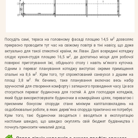
2
Посудіть самі, тераса на головному фасаді площею 14,5 м
дозволяє
прекрасно проводити тут час на свіжому повітрі в тіні навісу, що дуже
актуально для такої спекотної країни, як Ліван. Далі всередині котеджу
2
слідує кухня-студія площею 16,5 м
, де достатньо місця для робочої
поверхні приготування їжі, обіднього столу і навіть м'якого куточка.
Одним з переваг планування котеджу виступає окреме приміщення
2
спальні на 8,6 м
. Крім того, тут спроектований санвузол з душем на
2
площі 3,8 м
. Як бачимо, таке планування включає весь набір
зручностей для створення комфорту і затишного проведення часу. Це все
стосується переваг будиночка для гостей. А для господаря котеджів,
який буде використовувати будиночки в комерційних цілях, перевагою і
приємним бонусом споруди стане мінімум капіталовкладень на
оздоблювальні роботи, в яких дерев'яна споруда практично не потребує.
Крім того, такі будиночки зводяться і вводяться в експлуатацію
настільки швидко, що швидко окуплять свій бюджет будівництва і
почнуть приносити чималий дохід.