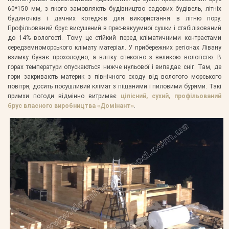
60*150 мм, з якого замовляють будівництво садових будівель, літніх
будиночків і дачних котеджів для використання в літню пору.
Профільований брус висушений в прес-вакуумної сушки і стабілізований
до 14% вологості. Тому це стійкий перед кліматичними контрастами
середземноморського клімату матеріал. У прибережних регіонах Лівану
взимку буває прохолодно, а влітку спекотно з великою вологістю. В
горах температури опускаються нижче нульової і випадає сніг. Там, де
гори закривають материк з північного сходу від вологого морського
повітря, досить посушливий клімат з піщаними і пиловими бурями. Такі
примхи погоди відмінно витримає
цілісний, сухий, профільований
брус власного виробництва «Домінант»
.