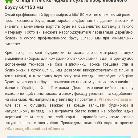
Огляд літніх котеджів з сухого профільованого
брусу 60*150 мм
Сухий профільований брус розмірами 60х150 мм - це мінімальний розмір
профільованого бруса, який виробляє «Домінант» з деревини сосни. А
значить, і мінімальна вартість буде на будівництво котеджу з такого
матеріалу. Тобто ви зможете насолоджуватися перевагами дерев'яної
будови з сухого профільованого брусу 60*150 мм при мінімальних
витратах.
Крім того, гостьові будиночки із зазначеного матеріалу стануть
відмінним вибором для комерційного використання, здачі в оренду або
доповнення території на базі відпочинку. Тонка товщина стін в
будиночках з брусу 60*150 мм дозволяє використовувати їх тільки в
теплі місяці, а в холодну пору року такі котеджі потребують обігріву.
Будиночки з сухого бруса користуються попитом у наших замовників не
тільки в Україні, а й за її межами. Деякі замовники вибирають таку
технологію, щоб потім виконати зверху фасаду утеплення та оздоблення
на свій смак. Як, наприклад, у випадку з проектами
«Ріттес»
і
«Лавіда»
.
Але все ж більшість вважає за краще залишати будиночки в
натуральному вигляді і не витрачати багато коштів на обробку, адже
дерев'яні стіни самі по собі гарні і приваблюють саме своєю
натуральністю і екологічністю. Прикладом таких робіт служать проекти
«Жакона»
,
«Барнабіс»
і
«Сільва»
.