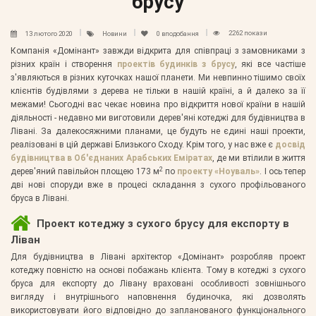
брусу
2262 покази
13 лютого 2020
Новини
0
вподобання
Компанія «Домінант» завжди відкрита для співпраці з замовниками з
різних країн і створення
проектів будинків з брусу
, які все частіше
з'являються в різних куточках нашої планети. Ми невпинно тішимо своїх
клієнтів будівлями з дерева не тільки в нашій країні, а й далеко за її
межами! Сьогодні вас чекає новина про відкриття нової країни в нашій
діяльності - недавно ми виготовили дерев'яні котеджі для будівництва в
Лівані. За далекосяжними планами, це будуть не єдині наші проекти,
реалізовані в цій державі Близького Сходу. Крім того, у нас вже є
досвід
будівництва в Об'єднаних Арабських Еміратах
, де ми втілили в життя
2
дерев'яний павільйон площею 173 м
по
проекту «Ноуваль»
. І ось тепер
дві нові споруди вже в процесі складання з сухого профільованого
бруса в Лівані.
Проект котеджу з сухого брусу для експорту в
Ліван
Для будівництва в Лівані архітектор «Домінант» розробляв проект
котеджу повністю на основі побажань клієнта. Тому в котеджі з сухого
бруса для експорту до Лівану враховані особливості зовнішнього
вигляду і внутрішнього наповнення будиночка, які дозволять
використовувати його відповідно до запланованого функціонального