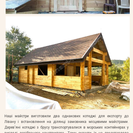
Наші майстри виготовили два однакових котеджі для експорту до
Лівану і встановлення на ділянці замовника місцевими майстрами.
Дерев'яні котеджі з брусу транспортувалися в морських контейнерах у
вигляді розібраного конструктора. Тому скласти їх не представляло