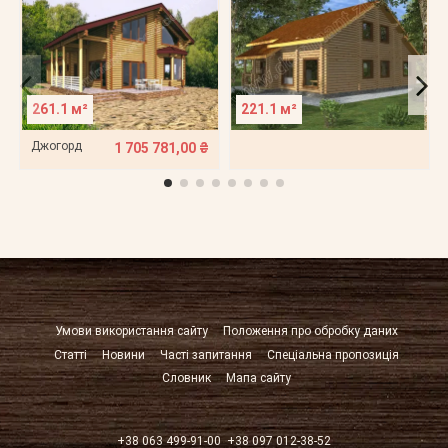
261.1 м²
221.1 м²
Джогорд
1 705 781,00 ₴
Умови використання сайту
Положення про обробку даних
Статті
Новини
Часті запитання
Спеціальна пропозиція
Словник
Мапа сайту
+38 063 499-91-00
+38 097 012-38-52