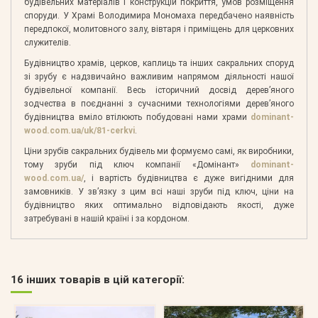
будівельних матеріалів і конструкцій покриття, умов розміщення
споруди. У Храмі Володимира Мономаха передбачено наявність
передпокої, молитовного залу, вівтаря і приміщень для церковних
служителів.
Будівництво храмів, церков, каплиць та інших сакральних споруд
зі зрубу є надзвичайно важливим напрямом діяльності нашої
будівельної компанії. Весь історичний досвід дерев’яного
зодчества в поєднанні з сучасними технологіями дерев’яного
будівництва вміло втілюють побудовані нами храми
dominant-
wood.com.ua/uk/81-cerkvi
.
Ціни зрубів сакральних будівель ми формуємо самі, як виробники,
тому зруби під ключ компанії «Домінант»
dominant-
wood.com.ua/
, і вартість будівництва є дуже вигідними для
замовників. У зв’язку з цим всі наші зруби під ключ, ціни на
будівництво яких оптимально відповідають якості, дуже
затребувані в нашій країні і за кордоном.
16 інших товарів в цій категорії: