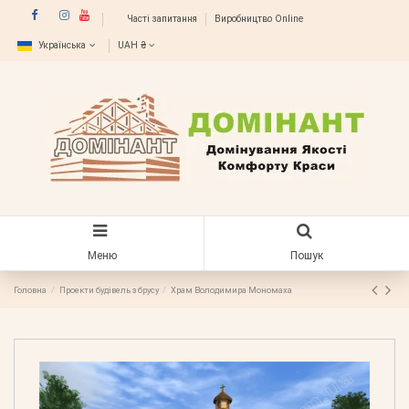
Часті запитання
Виробництво Online
Українська
UAH ₴
Меню
Пошук
Головна
Проекти будівель з брусу
Храм Володимира Мономаха