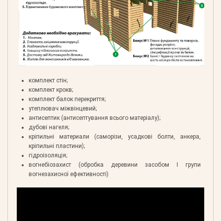
комплект стін;
комплект крокв;
комплект балок перекриття;
утеплювач міжвінцевий;
антисептик (антисептування всього матеріалу);
дубові нагеля;
кріпильні материали (саморізи, усадкові болти, анкера,
кріпильні пластини);
гідроізоляція;
вогнебіозахист (обробка деревини засобом І групи
вогнезахисної ефективності)