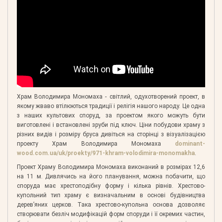
Храм Володимира Мономаха - світлий, одухотворений проект, в
якому жваво втілюються традиції і релігія нашого народу. Це одна
з наших культових споруд, за проектом якого можуть бути
виготовлені і встановлені зруби під ключ. Ціни побудови храму з
різних видів і розміру бруса дивіться на сторінці з візуалізацією
проекту Храм Володимира Мономаха
dominant-
wood.com.ua/uk/proekty/971-khram-volodimira-monomakha
.
Проект Храму Володимира Мономаха виконаний в розмірах 12,6
на 11 м. Дивлячись на його планування, можна побачити, що
споруда має хрестоподібну форму і кілька рівнів. Хрестово-
купольний тип храму є визначальним в основі будівництва
дерев’яних церков. Така хрестово-купольна основа дозволяє
створювати безліч модифікацій форм споруди і її окремих частин,