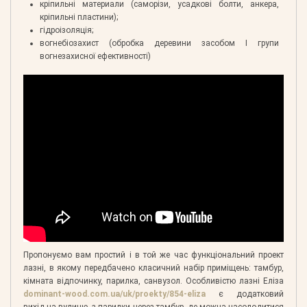
кріпильні материали (саморізи, усадкові болти, анкера,
кріпильні пластини);
гідроізоляція;
вогнебіозахист (обробка деревини засобом І групи
вогнезахисної ефективності)
Пропонуємо вам простий і в той же час функціональний проект
лазні, в якому передбачено класичний набір приміщень: тамбур,
кімната відпочинку, парилка, санвузол. Особливістю лазні Еліза
dominant-wood.com.ua/uk/proekty/854-eliza
є додатковий
вихід на вулицю, з парилки через тамбур, де можна насолодитися