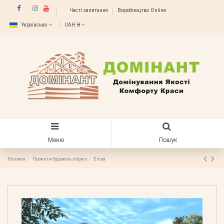
Часті запитання
Виробництво Online
Українська
UAH ₴
Меню
Пошук
Головна
Проекти будівель з брусу
Еліза