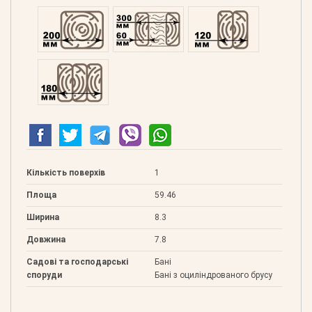
Профільований 200
Подвійний 300
Клеєний 120
Клеєний 180
Кількість поверхів
1
Площа
59.46
Ширина
8.3
Довжина
7.8
Садові та господарські
Бані
споруди
Бані з оциліндрованого брусу