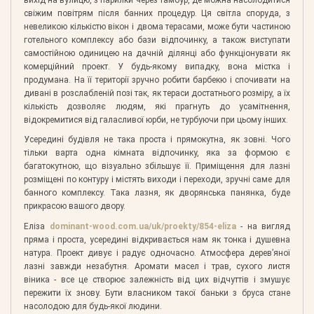
свіжим повітрям після банних процедур. Ця світла споруда, з
невеликою кількістю вікон і двома терасами, може бути частиною
готельного комплексу або бази відпочинку, а також виступати
самостійною одиницею на дачній ділянці або функціонувати як
комерційний проект. У будь-якому випадку, вона містка і
продумана. На її території зручно робити барбекю і спочивати на
дивані в розслабленій позі так, як тераси достатнього розміру, а їх
кількість дозволяє людям, які прагнуть до усамітнення,
відокремитися від галасливої юрби, не турбуючи при цьому інших.
Усередині будівля не така проста і прямокутна, як зовні. Чого
тільки варта одна кімната відпочинку, яка за формою є
багатокутною, що візуально збільшує її. Приміщення для лазні
розміщені по контуру і містять виходи і переходи, зручні саме для
банного комплексу. Така лазня, як дворянська панянка, буде
прикрасою вашого двору.
Еліза
dominant-wood.com.ua/uk/proekty/854-eliza
- на вигляд
пряма і проста, усередині відкривається нам як тонка і душевна
натура. Проект дивує і радує одночасно. Атмосфера дерев’яної
лазні завжди незабутня. Аромати масел і трав, сухого листя
віника - все це створює залежність від цих відчуттів і змушує
пережити їх знову. Бути власником такої баньки з бруса стане
насолодою для будь-якої людини.