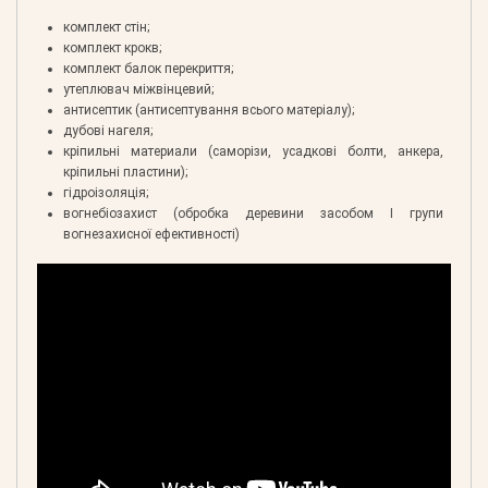
комплект стін;
комплект крокв;
комплект балок перекриття;
утеплювач міжвінцевий;
антисептик (антисептування всього матеріалу);
дубові нагеля;
кріпильні материали (саморізи, усадкові болти, анкера,
кріпильні пластини);
гідроізоляція;
вогнебіозахист (обробка деревини засобом І групи
вогнезахисної ефективності)