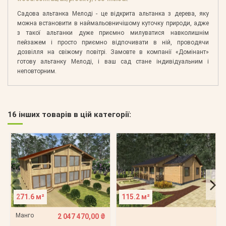
Садова альтанка Мелоді - це відкрита альтанка з дерева, яку
можна встановити в наймальовничішому куточку природи, адже
з такої альтанки дуже приємно милуватися навколишнім
пейзажем і просто приємно відпочивати в ній, проводячи
дозвілля на свіжому повітрі. Замовте в компанії «Домінант»
готову альтанку Мелоді, і ваш сад стане індивідуальним і
неповторним.
16 інших товарів в цій категорії:
271.6 м²
115.2 м²
Манго
2 047 470,00 ₴