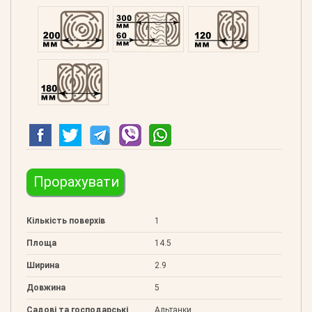
Профільований 200
Подвійний 300
Клеєний 120
Клеєний 180
Прорахувати
Кількість поверхів
1
Площа
14.5
Ширина
2.9
Довжина
5
Садові та господарські
Альтанки