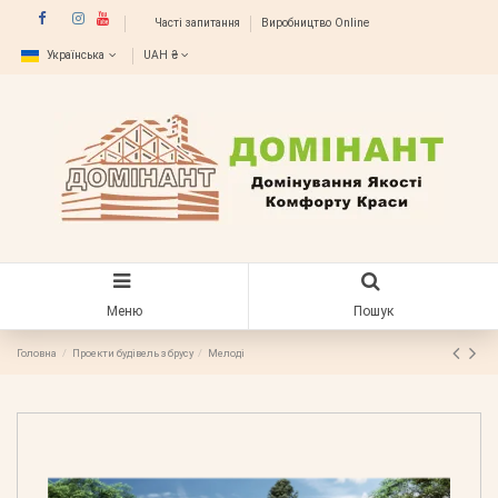
Часті запитання
Виробництво Online
Українська
UAH ₴
Меню
Пошук
Головна
Проекти будівель з брусу
Мелоді