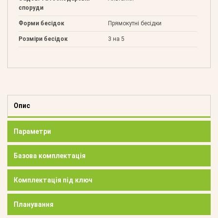
споруди
Форми бесідок
Прямокутні бесідки
Розміри бесідок
3 на 5
Опис
Параметри
Базова комплектація
Комплектація під ключ
Планування