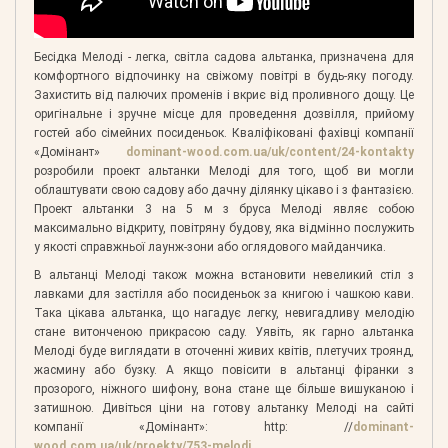
Бесідка Мелоді - легка, світла садова альтанка, призначена для
комфортного відпочинку на свіжому повітрі в будь-яку погоду.
Захистить від палючих променів і вкриє від проливного дощу. Це
оригінальне і зручне місце для проведення дозвілля, прийому
гостей або сімейних посиденьок. Кваліфіковані фахівці компанії
«Домінант»
dominant-wood.com.ua/uk/content/24-kontakty
розробили проект альтанки Мелоді для того, щоб ви могли
облаштувати свою садову або дачну ділянку цікаво і з фантазією.
Проект альтанки 3 на 5 м з бруса Мелоді являє собою
максимально відкриту, повітряну будову, яка відмінно послужить
у якості справжньої лаунж-зони або оглядового майданчика.
В альтанці Мелоді також можна встановити невеликий стіл з
лавками для застілля або посиденьок за книгою і чашкою кави.
Така цікава альтанка, що нагадує легку, невигадливу мелодію
стане витонченою прикрасою саду. Уявіть, як гарно альтанка
Мелоді буде виглядати в оточенні живих квітів, плетучих троянд,
жасмину або бузку. А якщо повісити в альтанці фіранки з
прозорого, ніжного шифону, вона стане ще більше вишуканою і
затишною. Дивіться ціни на готову альтанку Мелоді на сайті
компанії «Домінант»: http: //
dominant-
wood.com.ua/uk/proekty/753-melodi
.