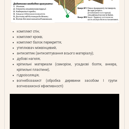
комплект стін;
комплект крокв;
комплект балок перекриття;
утеплювач міжвінцевий;
антисептик (антисептування всього матеріалу);
дубові нагеля;
кріпильні материали (саморізи, усадкові болти, анкера,
кріпильні пластини);
гідроізоляція;
вогнебіозахист (обробка деревини засобом І групи
вогнезахисної ефективності)