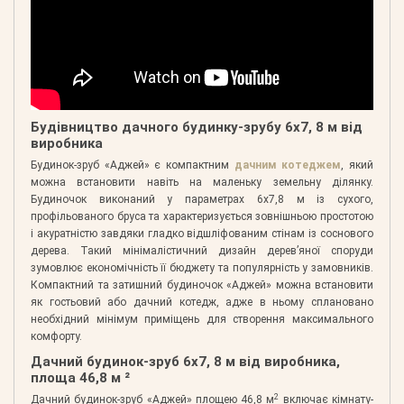
Будівництво дачного будинку-зрубу 6х7, 8 м від
виробника
Будинок-зруб «Аджей» є компактним
дачним котеджем
, який
можна встановити навіть на маленьку земельну ділянку.
Будиночок виконаний у параметрах 6х7,8 м із сухого,
профільованого бруса та характеризується зовнішньою простотою
і акуратністю завдяки гладко відшліфованим стінам із соснового
дерева. Такий мінімалістичний дизайн дерев’яної споруди
зумовлює економічність її бюджету та популярність у замовників.
Компактний та затишний будиночок «Аджей» можна встановити
як гостьовий або дачний котедж, адже в ньому сплановано
необхідний мінімум приміщень для створення максимального
комфорту.
Дачний будинок-зруб 6х7, 8 м від виробника,
площа 46,8 м ²
2
Дачний будинок-зруб «Аджей» площею 46,8 м
включає кімнату-