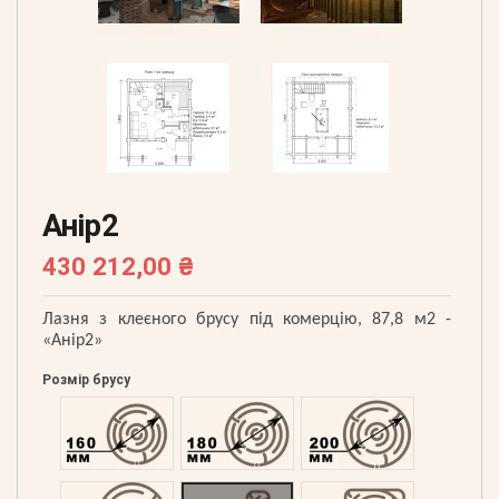
Анір2
430 212,00 ₴
Лазня з клеєного брусу під комерцію, 87,8 м2 -
«Анір2»
Розмір брусу
Оциліндрований 160
Оциліндрований 180
Оциліндрований 200
Оциліндрований 220
Профільований 60
Профільований 150