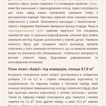
клеєного брусу. Цікаво порівняти її з попереднім проектом
«Анір»
,
який був виконаний з оциліндрованих колод. Адже популярність
цієї лазні серед наших замовників зумовила появу її
різноманітних варіацій. Причому, чарівний стиль казкової хатинки
зберігається у кожній. Мальовнича мансарда з балкончиком і
тераса з ажурними бортиками прикрашає фасад споруди. Якщо в
оциліндрованому зрубі
грайливі округлості стін створюють
самобутній шик, то ідеально відшліфований, клеєний брус робить
зовнішній вигляд будови досконалим у кожній деталі. Переваги
клеєного брусу для створення такого різновиду проектів
полягають у його зовнішній естетичності, що не вимагає великих
витрат на утеплення або облицювання, стабільності матеріалу та
високій стійкості перед будь-якими деформаціями та
атмосферними впливами.
2
План лазні «Анір2» під комерцію, площа 87,8 м
Внутрішнє планування лазні «Анір2» розташовано в габаритних
розмірах 7,8 на 6,2 м і сприяє найкращому відпочинку та
оздоровленню. На першому поверсі є тепловий тамбур, який
захищає внутрішні приміщення від холоду і вуличного бруду. Далі
йде простора кімната відпочинку з м’яким куточком і кухнею.
Також на першому поверсі знаходиться душ, санвузол і велика
2
2
парилка на 7,6 м
. Весь другий поверх, а саме 33,3 м
займає