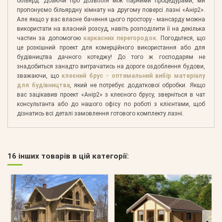
більярд. Дбаючи про дозвілля між парними процедурами, ми
пропонуємо більярдну кімнату на другому поверсі лазні «Анір2».
Але якщо у вас власне бачення цього простору - мансарду можна
використати на власний розсуд, навіть розподілити її на декілька
частин за допомогою
каркасних перегородок
. Погодьтеся, що
це розкішний проект для комерційного використання або для
будівництва дачного котеджу! До того ж господарям не
знадобиться занадто витрачатись на дороге оздоблення будови,
зважаючи, що
клеєний брус - оптимальний вибір матеріалу
для будівництва
, який не потребує додаткової обробки. Якщо
вас зацікавив проект «Анір2» з клеєного брусу, зверніться в чат
консультанта або до нашого офісу по роботі з клієнтами, щоб
дізнатись всі деталі замовлення готового комплекту лазні.
16 інших товарів в цій категорії: