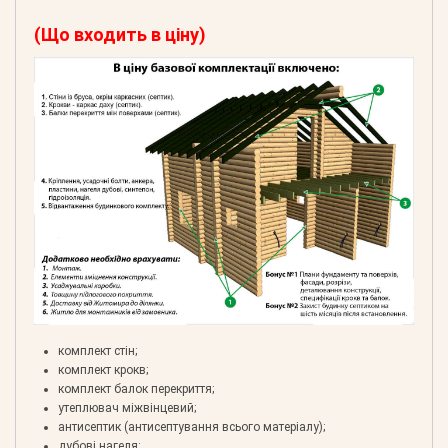
(Що входить в ціну)
комплект стін;
комплект крокв;
комплект балок перекриття;
утеплювач міжвінцевий;
антисептик (антисептування всього матеріалу);
дубові нагеля;