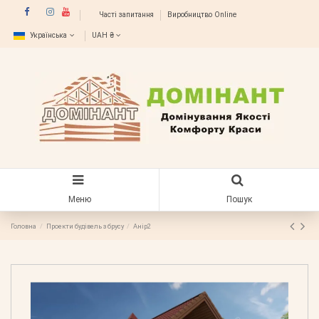
Часті запитання
Виробництво Online
Українська
UAH ₴
Меню
Пошук
Головна
Проекти будівель з брусу
Анір2