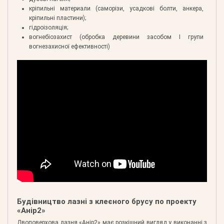
кріпильні материали (саморізи, усадкові болти, анкера,
кріпильні пластини);
гідроізоляція;
вогнебіозахист (обробка деревини засобом І групи
вогнезахисної ефективності)
Будівництво лазні з клеєного брусу по проекту
«Анір2»
Двоповерхова лазня «Анір2» має розкішний вигляд у виконанні з