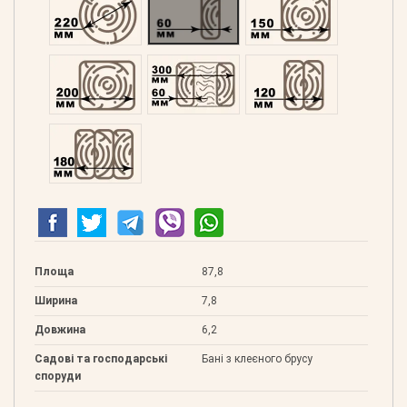
Профільований 200
Подвійний 300
Клеєний 120
Клеєний 180
Площа
87,8
Ширина
7,8
Довжина
6,2
Садові та господарські
Бані з клеєного брусу
споруди