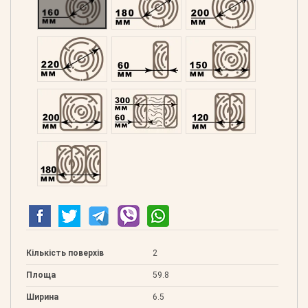
Оциліндрований 220
Профільований 60
Профільований 150
Профільований 200
Подвійний 300
Клеєний 120
Клеєний 180
Кількість поверхів
2
Площа
59.8
Ширина
6.5