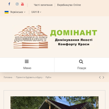
Часті запитання
Виробництво Online
Українська
UAH ₴
Меню
Пошук
Головна
Проекти будівель з брусу
Рубін