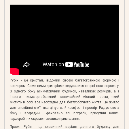
Рубін - це кристал, відомий своєю багатогранною формою і
кольором. Саме цими критеріями керувалися творці цього проекту.
З одного боку асиметричний будинок, невеликих розмірів, а з
іншого - комфортабельний незвичайний місткий проект, який
містить в собі все необхідне для безтурботного життя. Це житло
для спокійної сім’ї, яка цінує свій комфорт і простір. Радує око з
боку і всередині. Враховано всі потреби, присутній навіть
гардероб, як окреме невелике приміщення.
Проект Рубін - це класичний варіант дачного будинку для