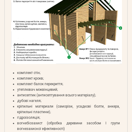
комплект стін;
комплект крокв;
комплект балок перекриття;
утеплювач міжвінцевий;
антисептик (антисептування всього матеріалу);
дубові нагеля;
кріпильні материали (саморізи, усадкові болти, анкера,
кріпильні пластини);
гідроізоляція;
вогнебіозахист (обробка деревини засобом І групи
вогнезахисної ефективності)