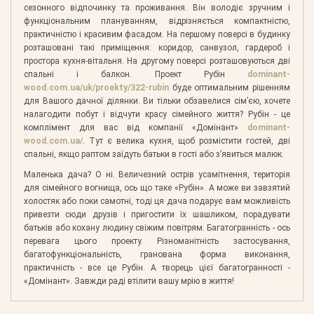
сезонного відпочинку та проживання. Він володіє зручним і
функціональним плануванням, відрізняється компактністю,
практичністю і красивим фасадом. На першому поверсі в будинку
розташовані такі приміщення: коридор, санвузол, гардероб і
простора кухня-вітальня. На другому поверсі розташовуються дві
спальні і балкон. Проект Рубін
dominant-
wood.com.ua/uk/proekty/322-rubin
буде оптимальним рішенням
для Вашого дачної ділянки. Ви тільки обзавелися сім’єю, хочете
налагодити побут і відчути красу сімейного життя? Рубін - це
комплімент для вас від компанії «Домінант»
dominant-
wood.com.ua/
. Тут є велика кухня, щоб розмістити гостей, дві
спальні, якщо раптом заїдуть батьки в гості або з’явиться малюк.
Маленька дача? О ні. Величезний острів усамітнення, територія
для сімейного вогнища, ось що таке «Рубін». А може ви завзятий
холостяк або поки самотні, тоді ця дача подарує вам можливість
привезти сюди друзів і пригостити їх шашликом, порадувати
батьків або кохану людину свіжим повітрям. Багатогранність - ось
перевага цього проекту. Різноманітність застосування,
багатофункціональність, гранована форма виконання,
практичність - все це Рубін. А творець цієї багатогранності -
«Домінант». Завжди раді втілити вашу мрію в життя!