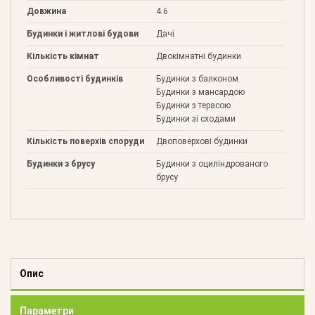
Довжина
4.6
Будинки і житлові будови
Дачі
Кількість кімнат
Двокімнатні будинки
Особливості будинків
Будинки з балконом
Будинки з мансардою
Будинки з терасою
Будинки зі сходами
Кількість поверхів споруди
Двоповерхові будинки
Будинки з брусу
Будинки з оциліндрованого
брусу
Опис
Параметри