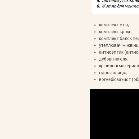
комплект стін;
комплект крокв;
комплект балок пе
утеплювач міжвінц
антисептик (антис
дубові нагеля;
кріпильні материали
гідроізоляція;
вогнебіозахист (об