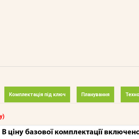
Комплектація під ключ
Планування
Техно
у)