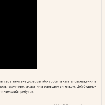
ти своє заміське дозвілля або зробити капіталовкладення в
ється лаконічним, акуратним зовнішнім виглядом. Цей будинок
ючи чималий прибуток.