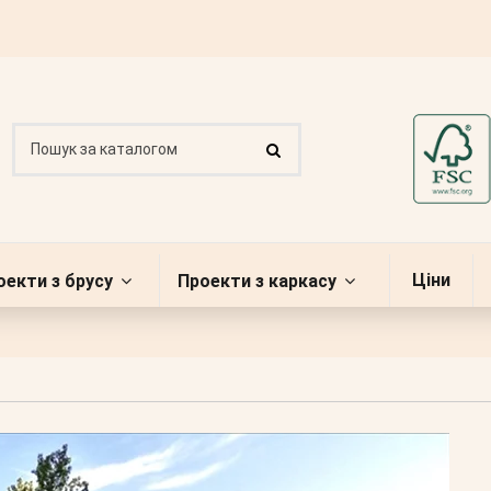
Ціни
оекти з брусу
Проекти з каркасу