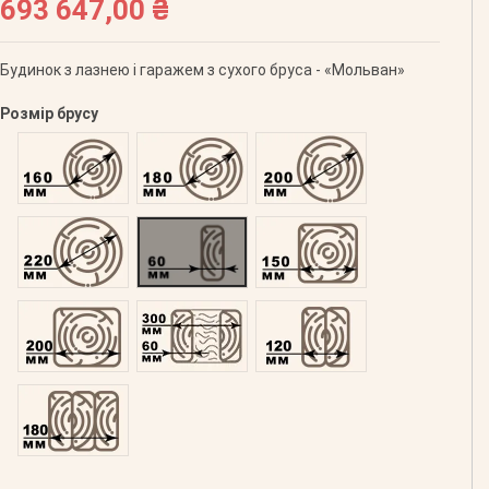
693 647,00 ₴
Будинок з лазнею і гаражем з сухого бруса - «Мольван»
Розмір брусу
Оциліндрований 160
Оциліндрований 180
Оциліндрований 200
Оциліндрований 220
Профільований 60
Профільований 150
Профільований 200
Подвійний 300
Клеєний 120
Клеєний 180