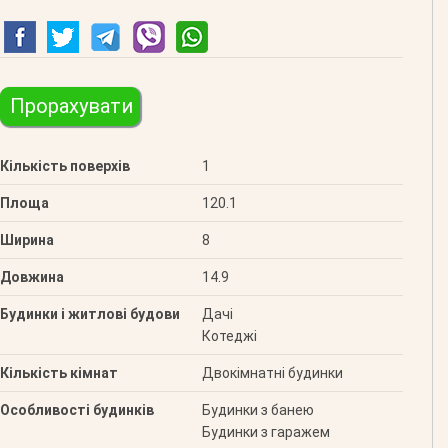
Прорахувати
Кількість поверхів
1
Площа
120.1
Ширина
8
Довжина
14.9
Будинки і житлові будови
Дачі
Котеджі
Кількість кімнат
Двокімнатні будинки
Особливості будинків
Будинки з банею
Будинки з гаражем