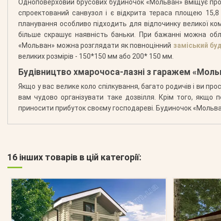
Одноповерховий брусових будиночок «Мольван» вміщує про
спроектований санвузол і є відкрита тераса площею 15,8
планування особливо підходить для відпочинку великої ком
більше скрашує наявність баньки. При бажанні можна обл
«Мольван» можна розглядати як повноцінний
заміський бу
великих розмірів - 150*150 мм або 200* 150 мм.
Будівництво хмарочоса-лазні з гаражем «Моль
Якщо у вас велике коло спілкування, багато родичів і ви про
вам чудово організувати таке дозвілля. Крім того, якщо 
приносити прибуток своєму господареві. Будиночок «Мольван
16 інших товарів в цій категорії: