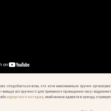
ково сподобається всім, хто хоче максимально зручно організува
» вміщує всі зручності для приємного проведення часу і відрізня
 або
курортного котеджу
, який можна здавати в оренду, отриму