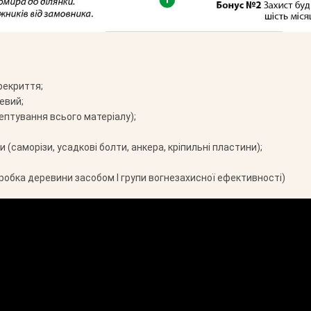
рекриття;
евий;
ептування всього матеріалу);
 (саморізи, усадкові болти, анкера, кріпильні пластини);
робка деревини засобом І групи вогнезахисної ефективності)