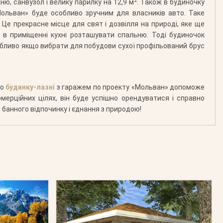
2
хню, санвузол і велику парилку на 12,9 м
. Також в будиночку
ольван» буде особливо зручним для власників авто. Таке
Це прекрасне місце для свят і дозвілля на природі, яке ще
 в приміщенні кухні розташувати спальню. Тоді будиночок
особливо якщо вибрати для побудови сухої профільований брус
во
будинку-лазні
з гаражем по проекту «Мольван» допоможе
мерційних цілях, він буде успішно орендуватися і справно
 банного відпочинку і єднання з природою!