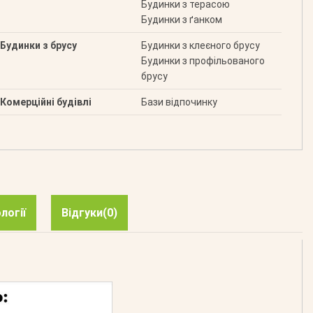
Будинки з терасою
Будинки з ґанком
Будинки з брусу
Будинки з клеєного брусу
Будинки з профільованого
брусу
Комерційні будівлі
Бази відпочинку
логії
Відгуки
(0)