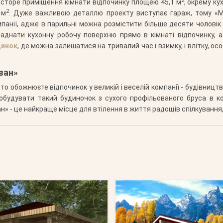
2
сторе приміщення кімнати відпочинку площею 45,1 м
, окрему ку
2
 м
. Дуже важливою деталлю проекту виступає гараж, тому «М
панії, адже в парильні можна розмістити більше десяти чоловік. 
аднати кухонну робочу поверхню прямо в кімнаті відпочинку, а
динок
, де можна залишатися на тривалий час і взимку, і влітку, 
ван»
сто обожнюєте відпочинок у великій і веселій компанії - будівницт
побудувати такий будиночок з сухого профільованого бруса в ко
» - це найкраще місце для втілення в життя радощів спілкування,