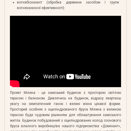
вогнебіозахист (обробка деревини засобом І групи
вогнезахисної ефективності)
Проект Мілена - це заміський будинок з просторою світлою
терасою і балконом. Дивлячись на будинок, відразу звертаєш
увагу на симпатичний ганок і великі вікна цікавої форми.
Просторий особняк з оциліндрованого бруса Мілена з великою
терасою буде чудовим рішенням для облаштування заміського
житла. Будинок побудований з оциліндрованих колод соснового
бруса власного виробництва нашого підприємства «Домінант»,