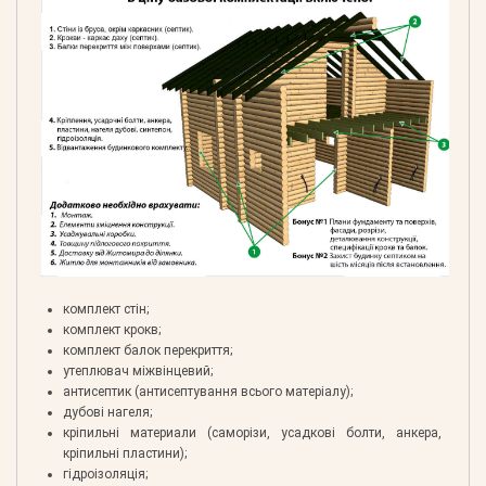
комплект стін;
комплект крокв;
комплект балок перекриття;
утеплювач міжвінцевий;
антисептик (антисептування всього матеріалу);
дубові нагеля;
кріпильні материали (саморізи, усадкові болти, анкера,
кріпильні пластини);
гідроізоляція;