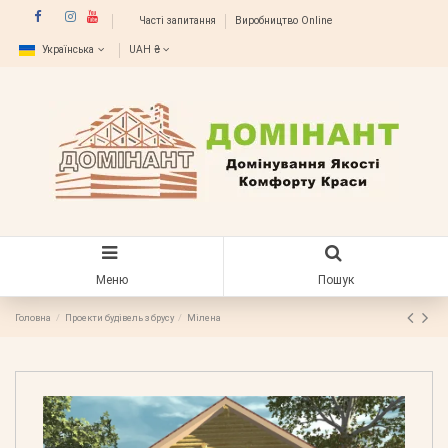
Часті запитання
Виробництво Online
Українська
UAH ₴
Меню
Пошук
Головна
Проекти будівель з брусу
Мілена