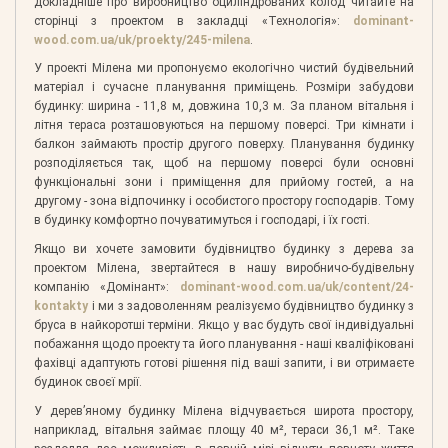
докладніше про виробництво оциліндрованих колод читайте на
сторінці з проектом в закладці «Технологія»:
dominant-
wood.com.ua/uk/proekty/245-milena
.
У проекті Мілена ми пропонуємо екологічно чистий будівельний
матеріал і сучасне планування приміщень. Розміри забудови
будинку: ширина - 11,8 м, довжина 10,3 м. За планом вітальня і
літня тераса розташовуються на першому поверсі. Три кімнати і
балкон займають простір другого поверху. Планування будинку
розподіляється так, щоб на першому поверсі були основні
функціональні зони і приміщення для прийому гостей, а на
другому - зона відпочинку і особистого простору господарів. Тому
в будинку комфортно почуватимуться і господарі, і їх гості.
Якщо ви хочете замовити будівництво будинку з дерева за
проектом Мілена, звертайтеся в нашу виробничо-будівельну
компанію «Домінант»:
dominant-wood.com.ua/uk/content/24-
kontakty
і ми з задоволенням реалізуємо будівництво будинку з
бруса в найкоротші терміни. Якщо у вас будуть свої індивідуальні
побажання щодо проекту та його планування - наші кваліфіковані
фахівці адаптують готові рішення під ваші запити, і ви отримаєте
будинок своєї мрії.
У дерев’яному будинку Мілена відчувається широта простору,
наприклад, вітальня займає площу 40 м², тераси 36,1 м². Таке