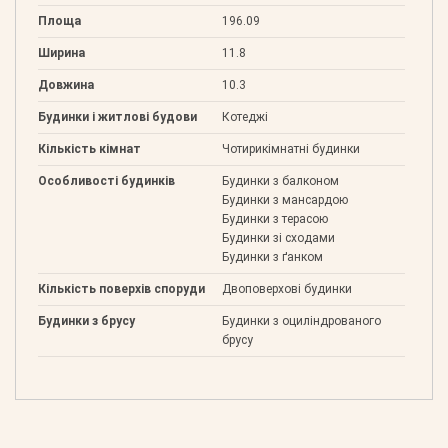
Площа
196.09
Ширина
11.8
Довжина
10.3
Будинки і житлові будови
Котеджі
Кількість кімнат
Чотирикімнатні будинки
Особливості будинків
Будинки з балконом
Будинки з мансардою
Будинки з терасою
Будинки зі сходами
Будинки з ґанком
Кількість поверхів споруди
Двоповерхові будинки
Будинки з брусу
Будинки з оциліндрованого
брусу