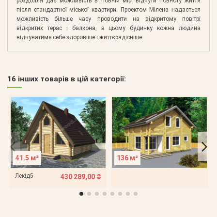
роздолля дає можливість в повній мірі відчути повноту життя
після стандартної міської квартири. Проектом Мілена надається
можливість більше часу проводити на відкритому повітрі
відкритих терас і балкона, в цьому будинку кожна людина
відчуватиме себе здоровіше і життєрадісніше.
16 інших товарів в цій категорії:
41.5 м²
136 м²
Лекід5
430 289,00 ₴