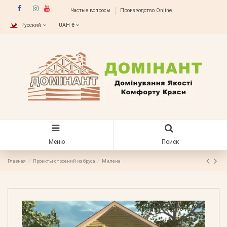
Частые вопросы
Производство Online
Русский
UAH ₴
Меню
Поиск
Главная
Проекты строений из бруса
Милена