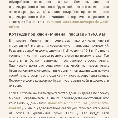
обустройства загородного жилья. Дом выполнен из
оцилиндрованного соснового бруса собственного производства
нашего предприятия «Доминант», подробнее про производство
оцилиндрованного бревна читайте на страничке с проектом в
закладке «Технология»:
dominant-wood.com.ua/ru/proekty/245-
milena
.
Коттедж под ключ «Милена» площадь 196,09 м²
В проекте Милена мы предлагаем экологически чистый
строительный материал и современную планировку помещений.
Размеры застройки дома: ширина - 11,8 м, длина 10,3 м. По плану
гостиная и летняя терраса располагаются на первом этаже. Три
комнаты и балкон занимают пространство второго этажа.
Планировка дома распределяется так, чтобы на первом этаже
были основные функциональные зоны и помещения для приема
гостей, а на втором - зона отдыха и личного пространства хозяев.
Поэтому в доме комфортно будут чувствовать себя и хозяева, и
их гости.
Если вы хотите заказать строительство дома из дерева по проекту
Милена, обращайтесь в нашу производственно-строительную
компанию «Доминант»:
dominant-wood.com.ua/ru/content/24-
kontakty
и мы с удовольствием реализуем строительство дома
из бруса в кратчайшие сроки. Если у вас будут свои