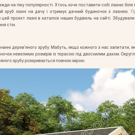
жди на піку популярності. Хтось хоче поставити собі лазню біля
ий зруб лазні на дачу і отримує дачний будиночок з лазнею.
П
 цей проект лазні в каталозі наших будівель на сайті. Збудувал
ня стін.
нанні дерев'яного зрубу. Мабуть, якщо кожного з нас запитати, 
ночок невеликих розмірів із терасою під двосхилим дахом. Округл
'яного зрубу розкривається повною мірою.