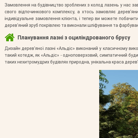
Замовлення на будівництво зроблених з колод лазень у нас зав
свого відпочинкового комплексу, а хтось замовляє дерев'ян
індивідуальне замовлення клієнта, і тепер ви можете побачити
дерев'яний зруб покрівлею та виконали шліфування та фарбуван
Планування лазні з оциліндрованого брусу
Дизайн дерев'яної лазні «Альдіс» виконаний у класичному вико
такий котедж, як «Альдіс» - одноповерховий, симпатичний буди
таких нехитромудрих будівлях природна, унікальна краса дерев