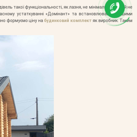
ель такої функціональності, як лазня, не мінімальний, але й не
ласному устаткуванні «Домінант» та встановлювався нашими
йно формуємо ціну на
будинковий комплект
як виробник. Таким