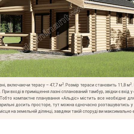
2
2
зні, включаючи терасу – 47,7 м
. Розмір тераси становить 11,8 м
.
. При вході в приміщення лазні спланований тамбур, звідки є вхід 
 Тобто компактне планування «Альдіс» містить все необхідне дл
ильні досить просторе, тут можна одночасно розташуватись у ко
ісця на земельній ділянці, завдяки такій споруді ви максимально