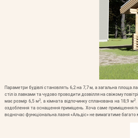
Параметри будівлі становлять 6,2 на 7,7 м, а загальна площа ла
стіл із лавками та чудово проводити дозвілля на свіжому повітрі
2
2
має розмір 6,5 м
, а кімната відпочинку спланована на 18,9 м
.
оздоблення та оснащення приміщень. Хоча саме приміщення пар
водночас функціональна лазня «Альдіс» не вимагатиме багато м