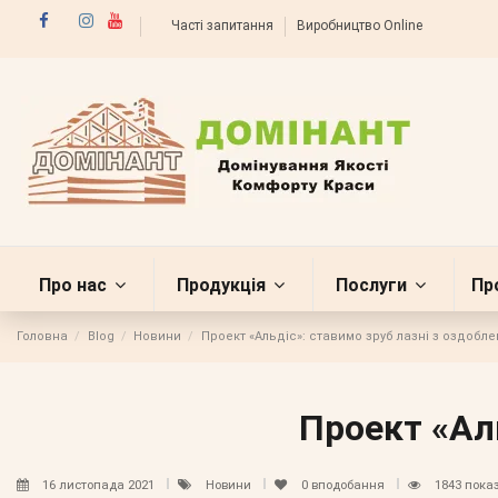
Часті запитання
Виробництво Online
Про нас
Продукція
Послуги
Пр
Головна
Blog
Новини
Проект «Альдіс»: ставимо зруб лазні з оздобл
Проект «Ал
16 листопада 2021
Новини
0
вподобання
1843 пока