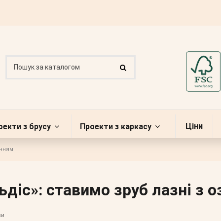
Ціни
оекти з брусу
Проекти з каркасу
енням
ьдіс»: ставимо зруб лазні з 
зи