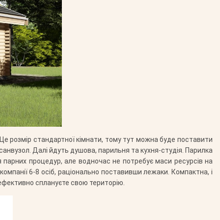
 Це розмір стандартної кімнати, тому тут можна буде поставити
у санвузол. Далі йдуть душова, парильня та кухня-студія. Парилка
я парних процедур, але водночас не потребує маси ресурсів на
мпанії 6-8 осіб, раціонально поставивши лежаки. Компактна, і
 ефективно сплануєте свою територію.