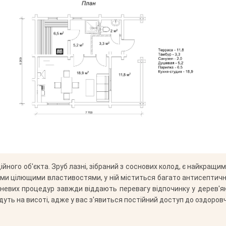
йного об'єкта. Зруб лазні, зібраний з соснових колод, є найкращи
їми цілющими властивостями, у ній міститься багато антисептични
невих процедур завжди віддають перевагу відпочинку у дерев'яних
дуть на висоті, адже у вас з'явиться постійний доступ до оздоров