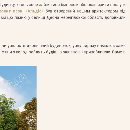
 будинку, хтось хоче зайнятися бізнесом або розширити послуги
роект лазні «Альдіс»
був створений нашим архітектором під
и ми цю лазню у селищі Десна Чернігівської області, доповнили
як ви уявляєте дерев'яний будиночок, уяву одразу намалює саме
і стіни з колод роблять будівлю ошатною і привабливою. Саме в