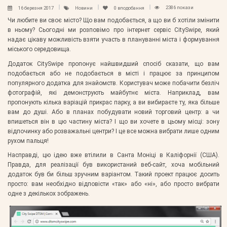
2386 покази
16 березня 2017
Новини
0
вподобання
Чи любите ви своє місто? Що вам подобається, а що ви б хотіли змінити
в ньому? Сьогодні ми розповімо про інтернет сервіс CitySwipe, який
надає цікаву можливість взяти участь в плануванні міста і формування
міського середовища.
Додаток CitySwipe пропонує найшвидший спосіб сказати, що вам
подобається або не подобається в місті і працює за принципом
популярного додатка для знайомств. Користувач може побачити безліч
фотографій, які демонструють майбутнє міста. Наприклад, вам
пропонують кілька варіацій прикрас парку, а ви вибираєте ту, яка більше
вам до душі. Або в планах побудувати новий торговий центр: а чи
впишеться він в цю частину міста? І що ви хочете в цьому місці: зону
відпочинку або розважальні центри? І це все можна вибрати лише одним
рухом пальця!
Насправді, цю ідею вже втілили в Санта Моніці в Каліфорнії (США).
Правда, для реалізації був використаний веб-сайт, хоча мобільний
додаток був би більш зручним варіантом. Такий проект працює досить
просто: вам необхідно відповісти «так» або «ні», або просто вибрати
одне з декількох зображень.