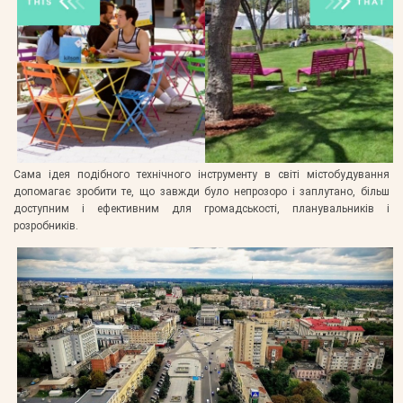
Сама ідея подібного технічного інструменту в світі містобудування
допомагає зробити те, що завжди було непрозоро і заплутано, більш
доступним і ефективним для громадськості, планувальників і
розробників.