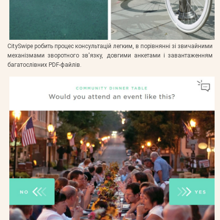
CitySwipe робить процес консультацій легким, в порівнянні зі звичайними
механізмами зворотного зв'язку, довгими анкетами і завантаженням
багатослівних PDF-файлів.