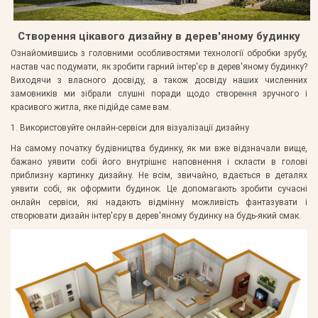
Створення цікавого дизайну в дерев'яному будинку
Ознайомившись з головними особливостями технології обробки зрубу,
настав час подумати, як зробити гарний інтер'єр в дерев'яному будинку?
Виходячи з власного досвіду, а також досвіду наших численних
замовників ми зібрали слушні поради щодо створення зручного і
красивого житла, яке підійде саме вам.
1. Використовуйте онлайн-сервіси для візуалізації дизайну
На самому початку будівництва будинку, як ми вже відзначали вище,
бажано уявити собі його внутрішнє наповнення і скласти в голові
приблизну картинку дизайну. Не всім, звичайно, вдається в деталях
уявити собі, як оформити будинок. Це допомагають зробити сучасні
онлайн сервіси, які надають відмінну можливість фантазувати і
створювати дизайн інтер'єру в дерев'яному будинку на будь-який смак.