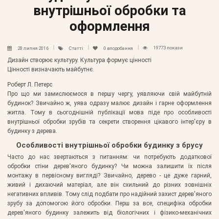
внутрішньої обробки та
оформлення
19773 покази
28 липня 2016
Статті
0
вподобання
Дизайн створює культуру. Культура формує цінності
Цінності визначають майбутнє.
Роберт Л. Петерс
Про що ми замислюємося в першу чергу, уявляючи свій майбутній
будинок? Звичайно ж, уява одразу малює дизайн і гарне оформлення
житла. Тому в сьогоднішній публікації мова піде про особливості
внутрішньої обробки зрубів та секрети створення цікавого інтер'єру в
будинку з дерева.
Особливості внутрішньої обробки будинку з брусу
Часто до нас звертаються з питанням: чи потребують додаткової
обробки стіни дерев'яного будинку? Чи можна залишити їх після
монтажу в первісному вигляді? Звичайно, дерево - це дуже гарний,
живий і дихаючий матеріал, але він схильний до різних зовнішніх
негативних впливів. Тому слід подбати про надійний захист дерев'яного
зрубу за допомогою його обробки. Перш за все, специфіка обробки
дерев'яного будинку залежить від біологічних і фізико-механічних