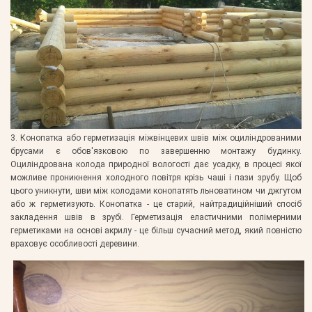
3. Конопатка або герметизація міжвінцевих швів між оциліндрованими
брусами є обов'язковою по завершенню монтажу будинку.
Оциліндрована колода природної вологості дає усадку, в процесі якої
можливе проникнення холодного повітря крізь чаші і пази зрубу. Щоб
цього уникнути, шви між колодами конопатять льноватином чи джгутом
або ж герметизують. Конопатка - це старий, найтрадиційніший спосіб
закладення швів в зрубі. Герметизація еластичними полімерними
герметиками на основі акрилу - це більш сучасний метод, який повністю
враховує особливості деревини.