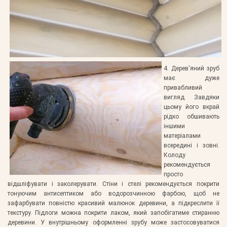
4. Дерев'яний зруб
має дуже
привабливий
вигляд. Завдяки
цьому його вкрай
рідко обшивають
іншими
матеріалами
всередині і зовні.
Колоду
рекомендується
просто
відшліфувати і заколерувати. Стіни і стелі рекомендується покрити
тонуючим антисептиком або водорозчинною фарбою, щоб не
зафарбувати повністю красивий малюнок деревини, а підкреслити її
текстуру. Підлоги можна покрити лаком, який запобігатиме стиранню
деревини. У внутрішньому оформленні зрубу може застосовуватися