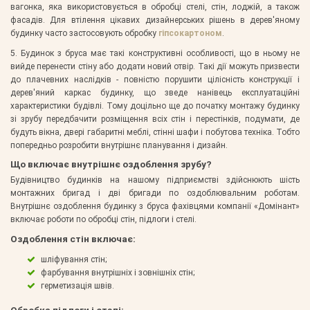
вагонка, яка використовується в обробці стелі, стін, лоджій, а також
фасадів. Для втілення цікавих дизайнерських рішень в дерев'яному
будинку часто застосовують обробку
гіпсокартоном
.
5. Будинок з бруса має такі конструктивні особливості, що в ньому не
вийде перенести стіну або додати новий отвір. Такі дії можуть призвести
до плачевних наслідків - повністю порушити цілісність конструкції і
дерев'яний каркас будинку, що зведе нанівець експлуатаційні
характеристики будівлі. Тому доцільно ще до початку монтажу будинку
зі зрубу передбачити розміщення всіх стін і перестінків, подумати, де
будуть вікна, двері габаритні меблі, стінні шафи і побутова техніка. Тобто
попередньо розробити внутрішнє планування і дизайн.
Що включає внутрішнє оздоблення зрубу?
Будівництво будинків на нашому підприємстві здійснюють шість
монтажних бригад і дві бригади по оздоблювальним роботам.
Внутрішнє оздоблення будинку з бруса фахівцями компанії «Домінант»
включає роботи по обробці стін, підлоги і стелі.
Оздоблення стін включає:
шліфування стін;
фарбування внутрішніх і зовнішніх стін;
герметизація швів.