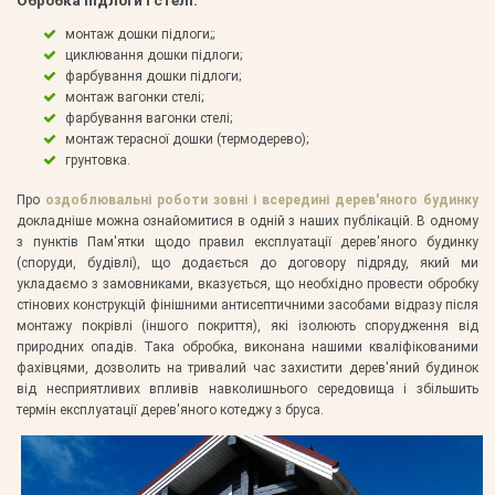
Обробка підлоги і стелі:
монтаж дошки підлоги;;
циклювання дошки підлоги;
фарбування дошки підлоги;
монтаж вагонки стелі;
фарбування вагонки стелі;
монтаж терасної дошки (термодерево);
грунтовка.
Про
оздоблювальні роботи зовні і всередині дерев'яного будинку
докладніше можна ознайомитися в одній з наших публікацій. В одному
з пунктів Пам'ятки щодо правил експлуатації дерев'яного будинку
(споруди, будівлі), що додається до договору підряду, який ми
укладаємо з замовниками, вказується, що необхідно провести обробку
стінових конструкцій фінішними антисептичними засобами відразу після
монтажу покрівлі (іншого покриття), які ізолюють спорудження від
природних опадів. Така обробка, виконана нашими кваліфікованими
фахівцями, дозволить на тривалий час захистити дерев'яний будинок
від несприятливих впливів навколишнього середовища і збільшить
термін експлуатації дерев'яного котеджу з бруса.