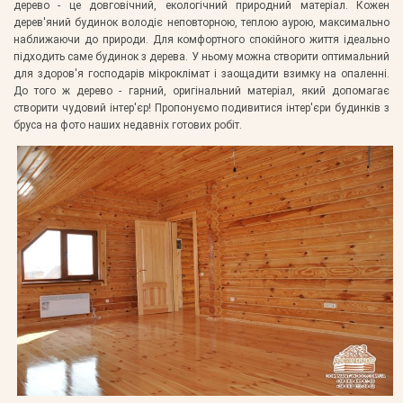
дерево - це довговічний, екологічний природний матеріал. Кожен
дерев'яний будинок володіє неповторною, теплою аурою, максимально
наближаючи до природи. Для комфортного спокійного життя ідеально
підходить саме будинок з дерева. У ньому можна створити оптимальний
для здоров'я господарів мікроклімат і заощадити взимку на опаленні.
До того ж дерево - гарний, оригінальний матеріал, який допомагає
створити чудовий інтер'єр! Пропонуємо подивитися інтер'єри будинків з
бруса на фото наших недавніх готових робіт.