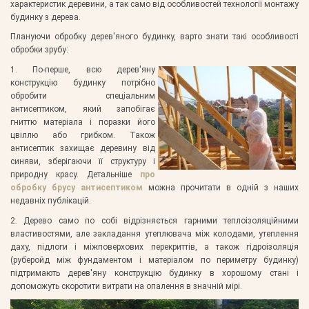
характеристик деревини, а так само від особливостей технології монтажу
будинку з дерева.
Плануючи обробку дерев'яного будинку, варто знати такі особливості
обробки зрубу:
1. По-перше, всю дерев'яну
конструкцію будинку потрібно
обробити спеціальним
антисептиком, який запобігає
гниттю матеріала і поразки його
цвіллю або грибком. Також
антисептик захищає деревину від
синяви, зберігаючи її структуру і
природну красу. Детальніше
про
обробку брусу антисептиком
можна прочитати в одній з наших
недавніх публікацій.
2. Дерево само по собі відрізняється гарними теплоізоляційними
властивостями, але закладання утеплювача між колодами, утеплення
даху, підлоги і міжповерхових перекриттів, а також гідроізоляція
(руберойд між фундаментом і матеріалом по периметру будинку)
підтримають дерев'яну конструкцію будинку в хорошому стані і
допоможуть скоротити витрати на опалення в значній мірі.