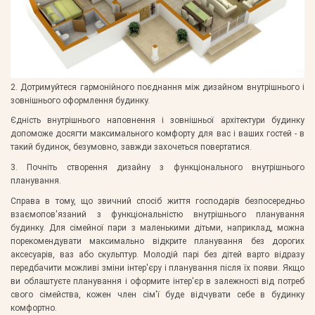
2. Дотримуйтеся гармонійного поєднання між дизайном внутрішнього і
зовнішнього оформлення будинку.
Єдність внутрішнього наповнення і зовнішньої архітектури будинку
допоможе досягти максимального комфорту для вас і ваших гостей - в
такий будинок, безумовно, завжди захочеться повертатися.
3. Почніть створення дизайну з функціонального внутрішнього
планування.
Справа в тому, що звичний спосіб життя господарів безпосередньо
взаємопов'язаний з функціональністю внутрішнього планування
будинку. Для сімейної пари з маленькими дітьми, наприклад, можна
порекомендувати максимально відкрите планування без дорогих
аксесуарів, ваз або скульптур. Молодій парі без дітей варто відразу
передбачити можливі зміни інтер'єру і планування після їх появи. Якщо
ви облаштуєте планування і оформите інтер'єр в залежності від потреб
свого сімейства, кожен член сім'ї буде відчувати себе в будинку
комфортно.