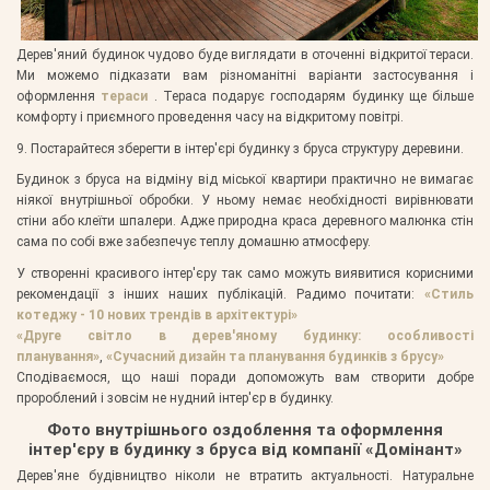
Дерев'яний будинок чудово буде виглядати в оточенні відкритої тераси.
Ми можемо підказати вам різноманітні варіанти застосування і
оформлення
тераси
. Тераса подарує господарям будинку ще більше
комфорту і приємного проведення часу на відкритому повітрі.
9. Постарайтеся зберегти в інтер'єрі будинку з бруса структуру деревини.
Будинок з бруса на відміну від міської квартири практично не вимагає
ніякої внутрішньої обробки. У ньому немає необхідності вирівнювати
стіни або клеїти шпалери. Адже природна краса деревного малюнка стін
сама по собі вже забезпечує теплу домашню атмосферу.
У створенні красивого інтер'єру так само можуть виявитися корисними
рекомендації з інших наших публікацій. Радимо почитати:
«Стиль
котеджу - 10 нових трендів в архітектурі»
«Друге світло в дерев'яному будинку: особливості
планування»
,
«Сучасний дизайн та планування будинків з брусу»
Сподіваємося, що наші поради допоможуть вам створити добре
пророблений і зовсім не нудний інтер'єр в будинку.
Фото внутрішнього оздоблення та оформлення
інтер'єру в будинку з бруса від компанії «Домінант»
Дерев'яне будівництво ніколи не втратить актуальності. Натуральне