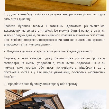
6. Додайте інтер'єру глибину за рахунок використання різних текстур в
елементах дизайну.
Зробити будинок теплим і затишним допоможе різноманітність
декоруючих матеріалів в інтер'єрі. Це можуть бути фіранки з органзи,
м'який плед на дивані, пишний килимок, красива мереживна скатертина.
Такі дрібниці створюють неперевершений затишок в домі і занурюють в
атмосферу тепла і умиротворення.
7. Додайте в дизайн інтер'єру своєї унікальної індивідуальності.
Будинок, в який вкладено душу, багато може розповісти про своїх
господарів, їх смаки, уподобання, стилі життя, подорожі. Якщо ви
чимось захоплюєтеся або щось колекціонуєте, відобразіть це в
обстановці житла і у вас вийде унікальний, по-своєму неповторний
інтер'єр.
8. Передбачте біля будинку літню терасу або веранду.