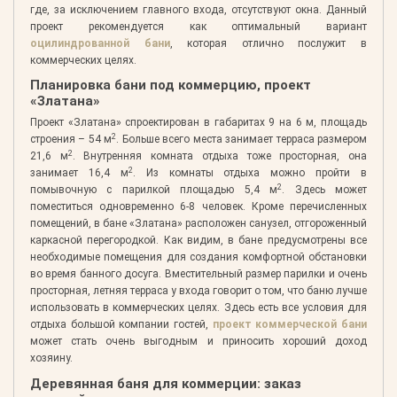
где, за исключением главного входа, отсутствуют окна. Данный
проект рекомендуется как оптимальный вариант
оцилиндрованной бани
, которая отлично послужит в
коммерческих целях.
Планировка бани под коммерцию, проект
«Златана»
Проект «Златана» спроектирован в габаритах 9 на 6 м, площадь
2
строения – 54 м
. Больше всего места занимает терраса размером
2
21,6 м
. Внутренняя комната отдыха тоже просторная, она
2
занимает 16,4 м
. Из комнаты отдыха можно пройти в
2
помывочную с парилкой площадью 5,4 м
. Здесь может
поместиться одновременно 6-8 человек. Кроме перечисленных
помещений, в бане «Златана» расположен санузел, отгороженный
каркасной перегородкой. Как видим, в бане предусмотрены все
необходимые помещения для создания комфортной обстановки
во время банного досуга. Вместительный размер парилки и очень
просторная, летняя терраса у входа говорит о том, что баню лучше
использовать в коммерческих целях. Здесь есть все условия для
отдыха большой компании гостей,
проект коммерческой бани
может стать очень выгодным и приносить хороший доход
хозяину.
Деревянная баня для коммерции: заказ