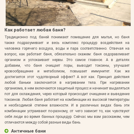
Как работает любая баня?
Традиционно под баней понимают помещение для мытья, но баня
также подразумевает и весь комплекс процедур воздействия на
человека горячего воздуха, воды и пара соответственно. Отвечая на
вопрос, как работает баня, обязательно скажем: баня оздоравливает
организм и успокаивает нервы. Это самое главное. А в деталях
добавим, что баня очищает поры, выводит токсины, улучшает
кровообращение и метаболизм, повышает иммунитет. Как же
достигается этот чудотворный эффект? А вот как. Принцип действия
любой баньки заключается в нагревании тела. При нагревании
организма, в нем включаются защитный процесс и начинает выделяться
пот для охлаждения, через который происходит очищение и выведение
токсинов. Любая баня работает на комбинации из высокой температуры
и необходимой степени влажности. И в различных видах бань эти
комбинации устраивают по-разному, от чего зависит то, как чувствуют
себя люди во время банных процедур. Сейчас мы вам расскажем, чем
отличаются между собой разные виды бань.
Античные бани