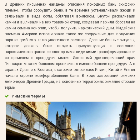
В древних письменах найдены описания походных бань скифских
племён. Чтобы соорудить баню, в те времена устанавливали жерди и
связывали в виде юрты, обтягивая войлоком. Внутри раскаливали
камни и выливали на них травяной отвар, создавая пар или бросали на
камни семена конопли, чтобы получить наркотический дым. Индейские
племена Америки использовали такое же сооружение для получения
пара из грибного, галюциногенного раствора. Древние банные ритуалы,
которые должны были вводить присутствующих в состояние
наркотического транса с иллюзорными видениями трансформировались
со временем в процедуры мытья. Известный древнегреческий врач
Гиппократ многим больным прописывал именно банные процедуры. А в
странах Древнего Востока, к которым относилась Индия, Китай и Египет
начали строить комфортабельные бани. В ходе завоеваний римских
легионеров Древней Греции, на освоенных территориях римляне строили
термы.
Римские термы