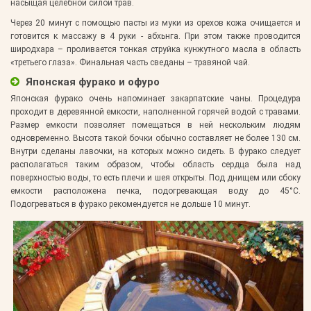
насыщая целебной силой трав.
Через 20 минут с помощью пасты из муки из орехов кожа очищается и
готовится к массажу в 4 руки - абхьнга. При этом также проводится
широдхара – проливается тонкая струйка кунжутного масла в область
«третьего глаза». Финальная часть сведаны – травяной чай.
Японская фурако и офуро
Японская фурако очень напоминает закарпатские чаны. Процедура
проходит в деревянной емкости, наполненной горячей водой с травами.
Размер емкости позволяет помещаться в ней нескольким людям
одновременно. Высота такой бочки обычно составляет не более 130 см.
Внутри сделаны лавочки, на которых можно сидеть. В фурако следует
располагаться таким образом, чтобы область сердца была над
поверхностью воды, то есть плечи и шея открыты. Под днищем или сбоку
емкости расположена печка, подогревающая воду до 45°С.
Подогреваться в фурако рекомендуется не дольше 10 минут.