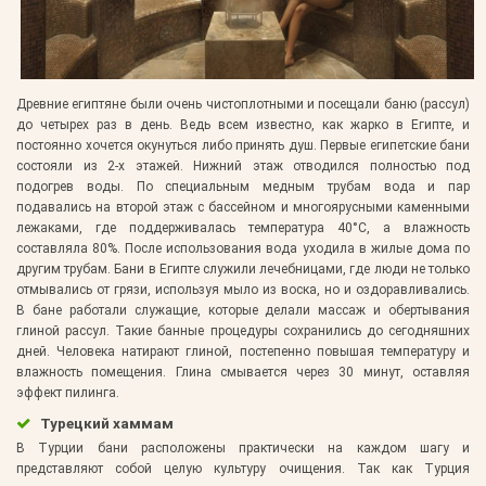
Древние египтяне были очень чистоплотными и посещали баню (рассул)
до четырех раз в день. Ведь всем известно, как жарко в Египте, и
постоянно хочется окунуться либо принять душ. Первые египетские бани
состояли из 2-х этажей. Нижний этаж отводился полностью под
подогрев воды. По специальным медным трубам вода и пар
подавались на второй этаж с бассейном и многоярусными каменными
лежаками, где поддерживалась температура 40°С, а влажность
составляла 80%. После использования вода уходила в жилые дома по
другим трубам. Бани в Египте служили лечебницами, где люди не только
отмывались от грязи, используя мыло из воска, но и оздоравливались.
В бане работали служащие, которые делали массаж и обертывания
глиной рассул. Такие банные процедуры сохранились до сегодняшних
дней. Человека натирают глиной, постепенно повышая температуру и
влажность помещения. Глина смывается через 30 минут, оставляя
эффект пилинга.
Турецкий хаммам
В Турции бани расположены практически на каждом шагу и
представляют собой целую культуру очищения. Так как Турция