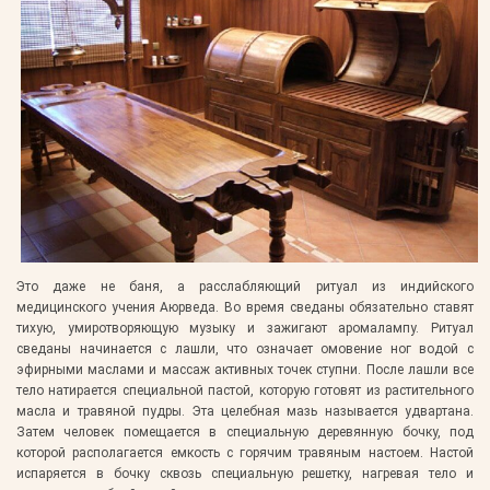
Это даже не баня, а расслабляющий ритуал из индийского
медицинского учения Аюрведа. Во время сведаны обязательно ставят
тихую, умиротворяющую музыку и зажигают аромалампу. Ритуал
сведаны начинается с лашли, что означает омовение ног водой с
эфирными маслами и массаж активных точек ступни. После лашли все
тело натирается специальной пастой, которую готовят из растительного
масла и травяной пудры. Эта целебная мазь называется удвартана.
Затем человек помещается в специальную деревянную бочку, под
которой располагается емкость с горячим травяным настоем. Настой
испаряется в бочку сквозь специальную решетку, нагревая тело и