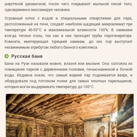
шерстяной рукавичкой, после чего покрывают мыльной пеной тело,
одновременно массажируя человека.
Огромный котел с водой и специальными отверстиями для пара,
расположенный на печи, создает наиболее щадящий микроклимат при
температуре 40-50°С и максимальной влажности 100%. В хаммаме
всегда теплые полы, так как в них проходят трубы парогенератора.
Комната, имитирующая турецкий хаммам, до сих пор выступает
незаменимым атрибутом любого банного комплекса.
Русская баня
Баню на Руси называли мовня, влазня или мыльня. Она состояла из
помещения парной с деревянными полками, печью-каменкой и бочкой
воды. Издавна знали, что самый жаркий пар поднимается вверх, и
оборудовали под потолком полки для самых опытных парильщиков,
которые могли выдерживать температуру до 100°С.