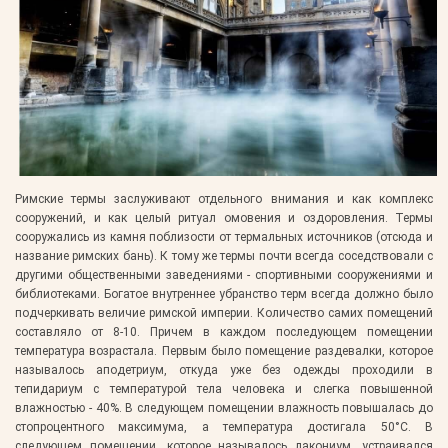
Римские термы заслуживают отдельного внимания и как комплекс
сооружений, и как целый ритуал омовения и оздоровления. Термы
сооружались из камня поблизости от термальных источников (отсюда и
название римских бань). К тому же термы почти всегда соседствовали с
другими общественными заведениями - спортивными сооружениями и
библиотеками. Богатое внутреннее убранство терм всегда должно было
подчеркивать величие римской империи. Количество самих помещений
составляло от 8-10. Причем в каждом последующем помещении
температура возрастала. Первым было помещение раздевалки, которое
называлось аподетриум, откуда уже без одежды проходили в
тепидариум с температурой тела человека и слегка повышенной
влажностью - 40%. В следующем помещении влажность повышалась до
стопроцентного максимума, а температура достигала 50°С. В
следующем помещении, которое называлось лакониум, устраивался