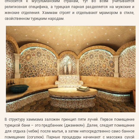
относится к мусульманским странам, тут во всем учитывается
религиозная специфика, а турецкая парная разделяется на мужские и
женские отделения. Хаммам строят и отделывают мрамором в стиле,
свойственном турецким народам.
В структуру хаммама заложен принцип пяти лучей. Первое помещение
турецкой бани – это предбанник (джамекян). Далее, следует помещение
для отдыха (чебек) после мытья, а затем непосредственно само банное
помещение (согулюк). Парные процедуры начинают с массажа сухой