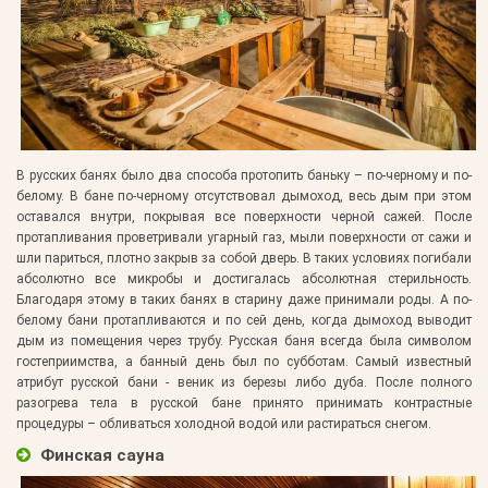
В русских банях было два способа протопить баньку – по-черному и по-
белому. В бане по-черному отсутствовал дымоход, весь дым при этом
оставался внутри, покрывая все поверхности черной сажей. После
протапливания проветривали угарный газ, мыли поверхности от сажи и
шли париться, плотно закрыв за собой дверь. В таких условиях погибали
абсолютно все микробы и достигалась абсолютная стерильность.
Благодаря этому в таких банях в старину даже принимали роды. А по-
белому бани протапливаются и по сей день, когда дымоход выводит
дым из помещения через трубу. Русская баня всегда была символом
гостеприимства, а банный день был по субботам. Самый известный
атрибут русской бани - веник из березы либо дуба. После полного
разогрева тела в русской бане принято принимать контрастные
процедуры – обливаться холодной водой или растираться снегом.
Финская сауна